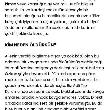
kimse veya karıştığı olay var mı? Bu tür bilgileri
sorduk. Eşi ve kardeşi maktulün kimseyle bir
husumeti olduğunu bilmediklerini ancak evde ‘Bize
karşı çok iyiydi ama dışarıya karşı çok kötü biriydi’
ifadelerini kullandılar. Bu sözler bizim dikkatimizi
çekti" şeklinde konuştu.
KİM NEDEN ÖLDÜRSÜN?
Ailenin verdiği bilgilerde dışarıya çok kötü olan bu
adamın, bir kavga sırasında öldürülmüş olabileceği
ihtimali üzerine çalışmayı derinleştirdiklerini belirten
Özkan şöyle devam etti: "Otopsi raporuna göre
maktulümüz kafasına sert bir cisim yani demir bir
çubukla vurularak öldürülmüştü. Biz Adli Tıp
Kurumu'nda cesedi inceledik. Maktul üzerinde kavga
emaresi aradık. Ancak kavga emaresi yoktu. Direkt
arkadan kafasına sert bir şekilde vurulmuştu. Bu da
bize bunun planlı bir cinayet olabileceğini işaret