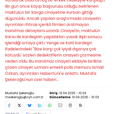
vurularak öldürülmüş bir erkek cesediyle karşılaştı.
Bir gün önce kayıp başvurusu olduğu belirlenen
maktulün bir kavga cinayetine kurban gittiği
düşünüldü. Ancak yapılan araştırmada cinayetin
ayrıntıları ihtiras içerikli filmleri aratmayan
inanılmaz detaylara uzandı. Cinayetin, maktulün
karısı ile kardeşinin yaşadıkları yasak ilişki sonucu
işlendiği ortaya çıktı. Yenge ve katil kardeşin
ifadelerindeki "Bize karşı çok iyiydi dışarıya çok
kötüydü' sözleri dedektiflerin cinayeti çözmesine
neden oldu. Bu inanılmaz cinayeti ekibiyle birlikte
çözen cinayet uzmanı emekli polis memuru İsmail
Özkan, ayrıntıları Habertürk'e anlattı. Mustafa
Şekeroğlu'nun özel haberi...
Mustafa Şekeroğlu
Giriş:
13.04.2025 - 10:03
msekeroglu@cyh.com.tr
Güncelleme:
13.04.2025 - 10:03
ABONE OL