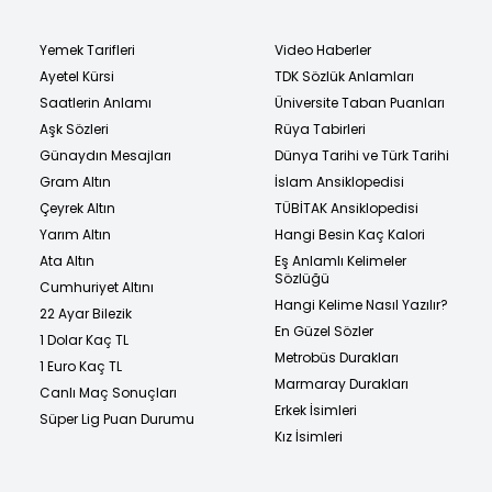
Yemek Tarifleri
Video Haberler
Ayetel Kürsi
TDK Sözlük Anlamları
Saatlerin Anlamı
Üniversite Taban Puanları
Aşk Sözleri
Rüya Tabirleri
Günaydın Mesajları
Dünya Tarihi ve Türk Tarihi
Gram Altın
İslam Ansiklopedisi
Çeyrek Altın
TÜBİTAK Ansiklopedisi
Yarım Altın
Hangi Besin Kaç Kalori
Ata Altın
Eş Anlamlı Kelimeler
Sözlüğü
Cumhuriyet Altını
Hangi Kelime Nasıl Yazılır?
22 Ayar Bilezik
En Güzel Sözler
1 Dolar Kaç TL
Metrobüs Durakları
1 Euro Kaç TL
Marmaray Durakları
Canlı Maç Sonuçları
Erkek İsimleri
Süper Lig Puan Durumu
Kız İsimleri