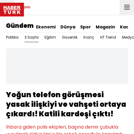
Canlı
Gündem
Ekonomi
Dünya
Spor
Magazin
Kadın
3.Sayfa
Politika
Eğitim
Güvenlik
İnanç
HT Trend
Medy
Yoğun telefon görüşmesi
yasak ilişkiyi ve vahşeti ortaya
çıkardı! Katili kardeşi çıktı!
İhbara giden polis ekipleri, başına demir çubukla