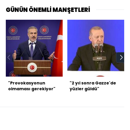
GÜNÜN ÖNEMLİ MANŞETLERİ
"Provokasyonun
"2 yıl sonra Gazze'de
olmaması gerekiyor"
yüzler güldü"