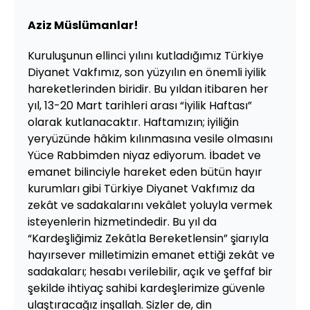
Aziz Müslümanlar!
Kuruluşunun ellinci yılını kutladığımız Türkiye
Diyanet Vakfımız, son yüzyılın en önemli iyilik
hareketlerinden biridir. Bu yıldan itibaren her
yıl, 13-20 Mart tarihleri arası “İyilik Haftası”
olarak kutlanacaktır. Haftamızın; iyiliğin
yeryüzünde hâkim kılınmasına vesile olmasını
Yüce Rabbimden niyaz ediyorum. İbadet ve
emanet bilinciyle hareket eden bütün hayır
kurumları gibi Türkiye Diyanet Vakfımız da
zekât ve sadakalarını vekâlet yoluyla vermek
isteyenlerin hizmetindedir. Bu yıl da
“Kardeşliğimiz Zekâtla Bereketlensin” şiarıyla
hayırsever milletimizin emanet ettiği zekât ve
sadakaları; hesabı verilebilir, açık ve şeffaf bir
şekilde ihtiyaç sahibi kardeşlerimize güvenle
ulaştıracağız inşallah. Sizler de, din