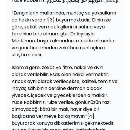
Yüce Rabbimiz, وَف۪ٓي اَمْوَالِهِمْ حَقٌّ لِلسَّٓائِلِ وَالْمَحْرُومِ
“Zenginlerin mallarında, muhtaç ve yoksulların
da hakkı vardır.”[3] buyurmaktadır. Dinimize
göre, zekât vermek kişilerin insafına veya
tercihine bırakılmamıştır. Dolayısıyla
Müslüman; başa kakmadan, rencide etmeden
ve gönül incitmeden zekâtını muhtaçlara
ulaştırmalıdır.
İslam’a göre, zekât ve fitre, nakdi ve ayni
olarak verilebilir. Esas olan nakdi vermektir.
Ancak ayni olarak verilecekse, kaliteli, temiz ve
ihtiyaç sahibinin derdine derman olacak
yiyecek, içecek ve giyeceklerden olmalıdır.
Yüce Rabbimiz, “Size verilse, gönlünüzün razı
olmayacağı kötü bir malı, hayır diye bir
başkasına vermeye kalkışmayın.”[4]
buyurarak konuya dikkatlerimizi çekmektedir.