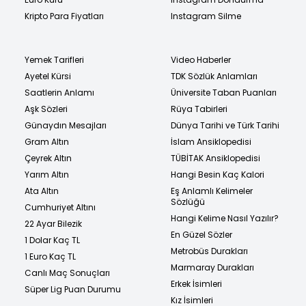
Kripto Para Fiyatları
Instagram Silme
Yemek Tarifleri
Video Haberler
Ayetel Kürsi
TDK Sözlük Anlamları
Saatlerin Anlamı
Üniversite Taban Puanları
Aşk Sözleri
Rüya Tabirleri
Günaydın Mesajları
Dünya Tarihi ve Türk Tarihi
Gram Altın
İslam Ansiklopedisi
Çeyrek Altın
TÜBİTAK Ansiklopedisi
Yarım Altın
Hangi Besin Kaç Kalori
Ata Altın
Eş Anlamlı Kelimeler
Sözlüğü
Cumhuriyet Altını
Hangi Kelime Nasıl Yazılır?
22 Ayar Bilezik
En Güzel Sözler
1 Dolar Kaç TL
Metrobüs Durakları
1 Euro Kaç TL
Marmaray Durakları
Canlı Maç Sonuçları
Erkek İsimleri
Süper Lig Puan Durumu
Kız İsimleri