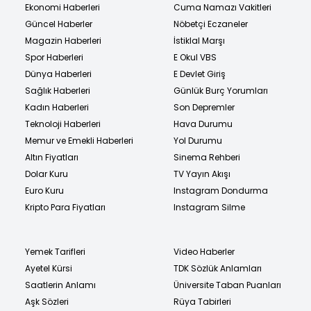
Ekonomi Haberleri
Cuma Namazı Vakitleri
Güncel Haberler
Nöbetçi Eczaneler
Magazin Haberleri
İstiklal Marşı
Spor Haberleri
E Okul VBS
Dünya Haberleri
E Devlet Giriş
Sağlık Haberleri
Günlük Burç Yorumları
Kadın Haberleri
Son Depremler
Teknoloji Haberleri
Hava Durumu
Memur ve Emekli Haberleri
Yol Durumu
Altın Fiyatları
Sinema Rehberi
Dolar Kuru
TV Yayın Akışı
Euro Kuru
Instagram Dondurma
Kripto Para Fiyatları
Instagram Silme
Yemek Tarifleri
Video Haberler
Ayetel Kürsi
TDK Sözlük Anlamları
Saatlerin Anlamı
Üniversite Taban Puanları
Aşk Sözleri
Rüya Tabirleri