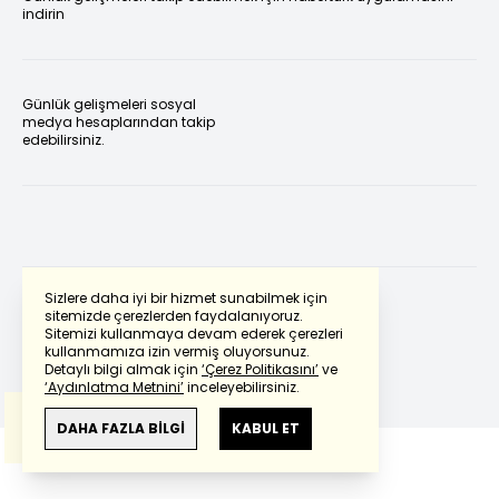
indirin
Günlük gelişmeleri sosyal
medya hesaplarından takip
edebilirsiniz.
Sizlere daha iyi bir hizmet sunabilmek için
sitemizde çerezlerden faydalanıyoruz.
Sitemizi kullanmaya devam ederek çerezleri
Powered by
Translate
kullanmamıza izin vermiş oluyorsunuz.
Detaylı bilgi almak için
‘Çerez Politikasını’
ve
‘Aydınlatma Metnini’
inceleyebilirsiniz.
Bu çeviride
Google Translete
kullanılmıştır.
Anlam ve çeviri hatalarından
haberturk.com
DAHA FAZLA BİLGİ
KABUL ET
sorumlu değildir.