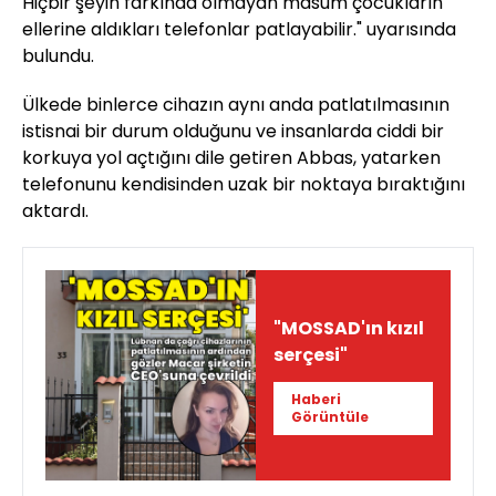
Hiçbir şeyin farkında olmayan masum çocukların
ellerine aldıkları telefonlar patlayabilir." uyarısında
bulundu.
Ülkede binlerce cihazın aynı anda patlatılmasının
istisnai bir durum olduğunu ve insanlarda ciddi bir
korkuya yol açtığını dile getiren Abbas, yatarken
telefonunu kendisinden uzak bir noktaya bıraktığını
aktardı.
"MOSSAD'ın kızıl
serçesi"
Haberi
Görüntüle