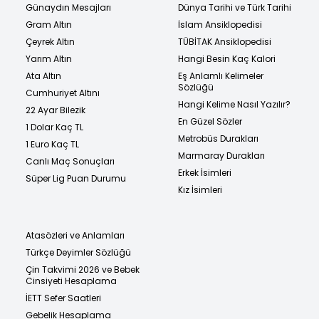
Günaydın Mesajları
Dünya Tarihi ve Türk Tarihi
Gram Altın
İslam Ansiklopedisi
Çeyrek Altın
TÜBİTAK Ansiklopedisi
Yarım Altın
Hangi Besin Kaç Kalori
Ata Altın
Eş Anlamlı Kelimeler
Sözlüğü
Cumhuriyet Altını
Hangi Kelime Nasıl Yazılır?
22 Ayar Bilezik
En Güzel Sözler
1 Dolar Kaç TL
Metrobüs Durakları
1 Euro Kaç TL
Marmaray Durakları
Canlı Maç Sonuçları
Erkek İsimleri
Süper Lig Puan Durumu
Kız İsimleri
Atasözleri ve Anlamları
Türkçe Deyimler Sözlüğü
Çin Takvimi 2026 ve Bebek
Cinsiyeti Hesaplama
İETT Sefer Saatleri
Gebelik Hesaplama