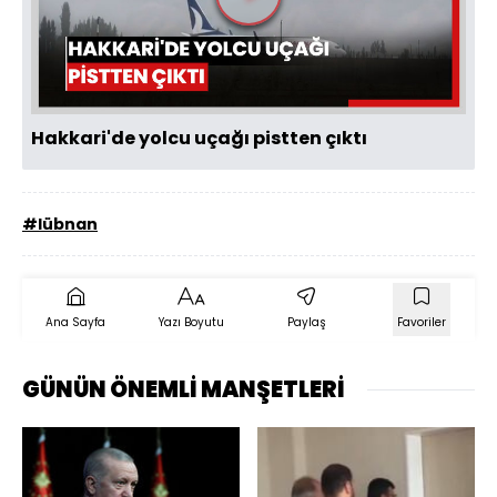
Videoyu
Oynat
Hakkari'de yolcu uçağı pistten çıktı
#lübnan
Ana Sayfa
Yazı Boyutu
Paylaş
Favoriler
GÜNÜN ÖNEMLİ MANŞETLERİ