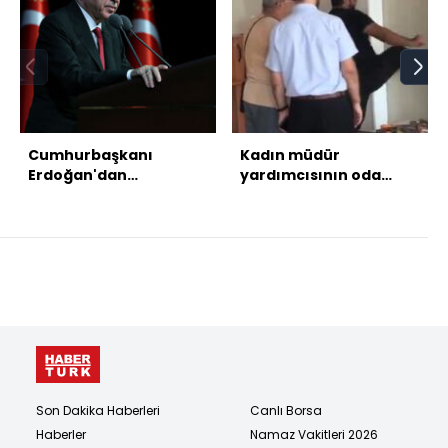
Cumhurbaşkanı
Kadın müdür
Erdoğan'dan
yardımcısının oda
açıklamalar
kapısını tekmelerle
kırdıran okul müdürü
açığa alındı
Son Dakika Haberleri
Canlı Borsa
Haberler
Namaz Vakitleri 2026