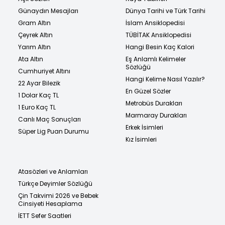
Günaydın Mesajları
Dünya Tarihi ve Türk Tarihi
Gram Altın
İslam Ansiklopedisi
Çeyrek Altın
TÜBİTAK Ansiklopedisi
Yarım Altın
Hangi Besin Kaç Kalori
Ata Altın
Eş Anlamlı Kelimeler
Sözlüğü
Cumhuriyet Altını
Hangi Kelime Nasıl Yazılır?
22 Ayar Bilezik
En Güzel Sözler
1 Dolar Kaç TL
Metrobüs Durakları
1 Euro Kaç TL
Marmaray Durakları
Canlı Maç Sonuçları
Erkek İsimleri
Süper Lig Puan Durumu
Kız İsimleri
Atasözleri ve Anlamları
Türkçe Deyimler Sözlüğü
Çin Takvimi 2026 ve Bebek
Cinsiyeti Hesaplama
İETT Sefer Saatleri