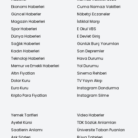
Ekonomi Haberleri
Cuma Namazı Vakitleri
Güncel Haberler
Nöbetçi Eczaneler
Magazin Haberleri
İstiklal Marşı
Spor Haberleri
E Okul VBS
Dünya Haberleri
E Devlet Giriş
Sağlık Haberleri
Günlük Burç Yorumları
Kadın Haberleri
Son Depremler
Teknoloji Haberleri
Hava Durumu
Memur ve Emekli Haberleri
Yol Durumu
Altın Fiyatları
Sinema Rehberi
Dolar Kuru
TV Yayın Akışı
Euro Kuru
Instagram Dondurma
Kripto Para Fiyatları
Instagram Silme
Yemek Tarifleri
Video Haberler
Ayetel Kürsi
TDK Sözlük Anlamları
Saatlerin Anlamı
Üniversite Taban Puanları
Aşk Sözleri
Rüya Tabirleri