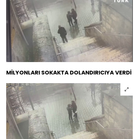
Yüklendi
:
91.09%
Sesi
Oynatma
Aç
Hızı
MİLYONLARI SOKAKTA DOLANDIRICIYA VERDİ