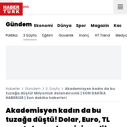
Canlı
Gündem
Ekonomi
Dünya
Spor
Magazin
Kadın
3.Sayfa
Politika
Eğitim
Güvenlik
İnanç
HT Trend
Medy
Haberler
Gündem
3. Sayfa
Akademisyen kadın da bu
tuzağa düştü! Milyonluk dolandırıcılık | SON DAKİKA
HABERLER | Son dakika haberleri
Akademisyen kadın da bu
tuzağa düştü! Dolar, Euro, TL