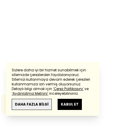
Sizlere daha iyi bir hizmet sunabilmek için
sitemizde çerezlerden faydalanıyoruz.
Sitemizi kullanmaya devam ederek çerezleri
Powered by
Translate
kullanmamıza izin vermiş oluyorsunuz.
Detaylı bilgi almak için
‘Çerez Politikasını’
ve
‘Aydınlatma Metnini’
inceleyebilirsiniz.
Bu çeviride
Google Translete
kullanılmıştır.
Anlam ve çeviri hatalarından
haberturk.com
DAHA FAZLA BİLGİ
KABUL ET
sorumlu değildir.