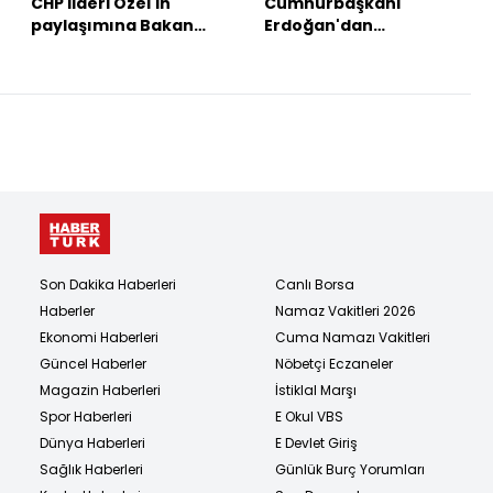
CHP lideri Özel'in
Cumhurbaşkanı
paylaşımına Bakan
Erdoğan'dan
Tunç'tan yanıt
açıklamalar
Son Dakika Haberleri
Canlı Borsa
Haberler
Namaz Vakitleri 2026
Ekonomi Haberleri
Cuma Namazı Vakitleri
Güncel Haberler
Nöbetçi Eczaneler
Magazin Haberleri
İstiklal Marşı
Spor Haberleri
E Okul VBS
Dünya Haberleri
E Devlet Giriş
Sağlık Haberleri
Günlük Burç Yorumları