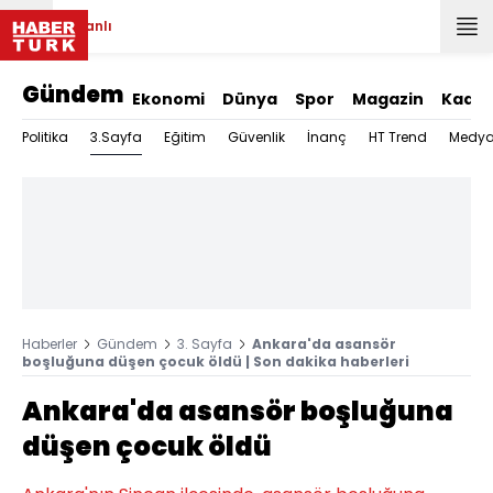
Canlı
Gündem
Ekonomi
Dünya
Spor
Magazin
Kadın
3.Sayfa
Politika
Eğitim
Güvenlik
İnanç
HT Trend
Medy
Haberler
Gündem
3. Sayfa
Ankara'da asansör
boşluğuna düşen çocuk öldü | Son dakika haberleri
Ankara'da asansör boşluğuna
düşen çocuk öldü