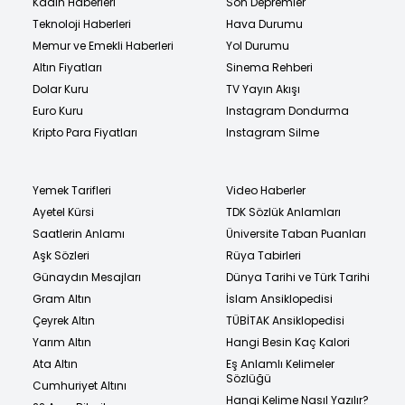
Kadın Haberleri
Son Depremler
Teknoloji Haberleri
Hava Durumu
Memur ve Emekli Haberleri
Yol Durumu
Altın Fiyatları
Sinema Rehberi
Dolar Kuru
TV Yayın Akışı
Euro Kuru
Instagram Dondurma
Kripto Para Fiyatları
Instagram Silme
Yemek Tarifleri
Video Haberler
Ayetel Kürsi
TDK Sözlük Anlamları
Saatlerin Anlamı
Üniversite Taban Puanları
Aşk Sözleri
Rüya Tabirleri
Günaydın Mesajları
Dünya Tarihi ve Türk Tarihi
Gram Altın
İslam Ansiklopedisi
Çeyrek Altın
TÜBİTAK Ansiklopedisi
Yarım Altın
Hangi Besin Kaç Kalori
Ata Altın
Eş Anlamlı Kelimeler
Sözlüğü
Cumhuriyet Altını
Hangi Kelime Nasıl Yazılır?