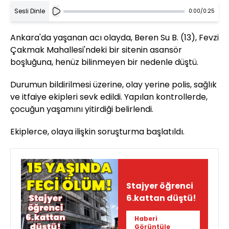
Sesli Dinle
0:00
/
0:25
Ankara'da yaşanan acı olayda, Beren Su B. (13), Fevzi
Çakmak Mahallesi'ndeki bir sitenin asansör
boşluğuna, henüz bilinmeyen bir nedenle düştü.
Durumun bildirilmesi üzerine, olay yerine polis, sağlık
ve itfaiye ekipleri sevk edildi. Yapılan kontrollerde,
çocuğun yaşamını yitirdiği belirlendi.
Ekiplerce, olaya ilişkin soruşturma başlatıldı.
Stajyer öğrenci
6.kattan düştü!
Haberi
Görüntüle