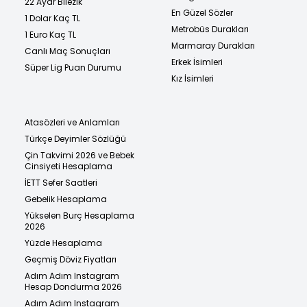
22 Ayar Bilezik
En Güzel Sözler
1 Dolar Kaç TL
Metrobüs Durakları
1 Euro Kaç TL
Marmaray Durakları
Canlı Maç Sonuçları
Erkek İsimleri
Süper Lig Puan Durumu
Kız İsimleri
Atasözleri ve Anlamları
Türkçe Deyimler Sözlüğü
Çin Takvimi 2026 ve Bebek
Cinsiyeti Hesaplama
İETT Sefer Saatleri
Gebelik Hesaplama
Yükselen Burç Hesaplama
2026
Yüzde Hesaplama
Geçmiş Döviz Fiyatları
Adım Adım Instagram
Hesap Dondurma 2026
Adım Adım Instagram