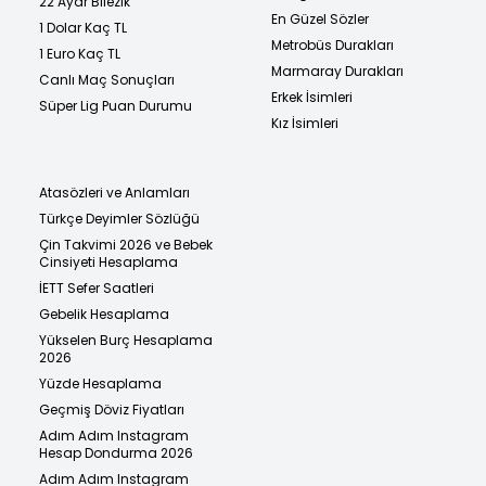
22 Ayar Bilezik
En Güzel Sözler
1 Dolar Kaç TL
Metrobüs Durakları
1 Euro Kaç TL
Marmaray Durakları
Canlı Maç Sonuçları
Erkek İsimleri
Süper Lig Puan Durumu
Kız İsimleri
Atasözleri ve Anlamları
Türkçe Deyimler Sözlüğü
Çin Takvimi 2026 ve Bebek
Cinsiyeti Hesaplama
İETT Sefer Saatleri
Gebelik Hesaplama
Yükselen Burç Hesaplama
2026
Yüzde Hesaplama
Geçmiş Döviz Fiyatları
Adım Adım Instagram
Hesap Dondurma 2026
Adım Adım Instagram