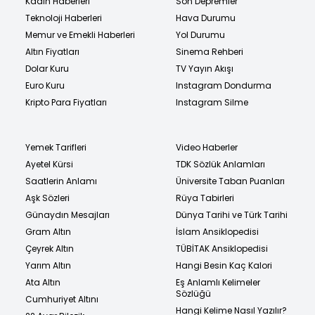
Kadın Haberleri
Son Depremler
Teknoloji Haberleri
Hava Durumu
Memur ve Emekli Haberleri
Yol Durumu
Altın Fiyatları
Sinema Rehberi
Dolar Kuru
TV Yayın Akışı
Euro Kuru
Instagram Dondurma
Kripto Para Fiyatları
Instagram Silme
Yemek Tarifleri
Video Haberler
Ayetel Kürsi
TDK Sözlük Anlamları
Saatlerin Anlamı
Üniversite Taban Puanları
Aşk Sözleri
Rüya Tabirleri
Günaydın Mesajları
Dünya Tarihi ve Türk Tarihi
Gram Altın
İslam Ansiklopedisi
Çeyrek Altın
TÜBİTAK Ansiklopedisi
Yarım Altın
Hangi Besin Kaç Kalori
Ata Altın
Eş Anlamlı Kelimeler
Sözlüğü
Cumhuriyet Altını
Hangi Kelime Nasıl Yazılır?