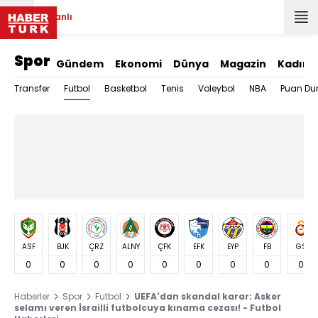
Canlı
Spor
Gündem
Ekonomi
Dünya
Magazin
Kadın
Futbol
Transfer
Basketbol
Tenis
Voleybol
NBA
Puan Du
ASF
BJK
ÇRZ
ALNY
ÇFK
EFK
EYP
FB
GS
0
0
0
0
0
0
0
0
0
Haberler
Spor
Futbol
UEFA'dan skandal karar: Asker
selamı veren İsrailli futbolcuya kınama cezası! - Futbol