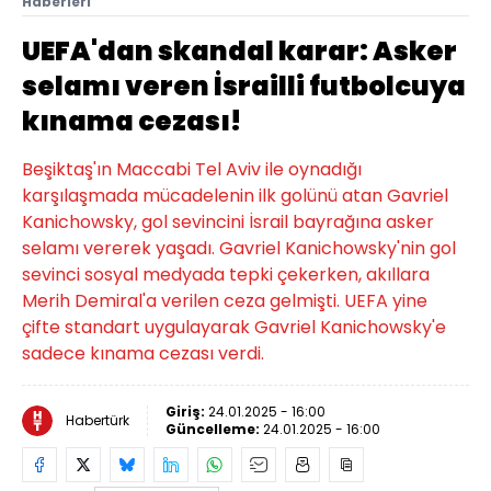
Haberleri
UEFA'dan skandal karar: Asker
selamı veren İsrailli futbolcuya
kınama cezası!
Beşiktaş'ın Maccabi Tel Aviv ile oynadığı
karşılaşmada mücadelenin ilk golünü atan Gavriel
Kanichowsky, gol sevincini İsrail bayrağına asker
selamı vererek yaşadı. Gavriel Kanichowsky'nin gol
sevinci sosyal medyada tepki çekerken, akıllara
Merih Demiral'a verilen ceza gelmişti. UEFA yine
çifte standart uygulayarak Gavriel Kanichowsky'e
sadece kınama cezası verdi.
Giriş:
24.01.2025 - 16:00
Habertürk
Güncelleme:
24.01.2025 - 16:00