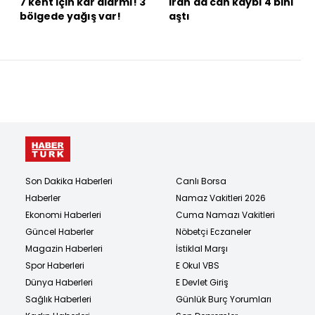
7 kent için kar alarmı! 3
İran'da can kaybı 4 bini
bölgede yağış var!
aştı
Son Dakika Haberleri
Canlı Borsa
Haberler
Namaz Vakitleri 2026
Ekonomi Haberleri
Cuma Namazı Vakitleri
Güncel Haberler
Nöbetçi Eczaneler
Magazin Haberleri
İstiklal Marşı
Spor Haberleri
E Okul VBS
Dünya Haberleri
E Devlet Giriş
Sağlık Haberleri
Günlük Burç Yorumları