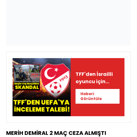
TFF'den İsrailli
oyuncu için
inceleme talebi!
Haberi
Görüntüle
MERİH DEMİRAL 2 MAÇ CEZA ALMIŞTI