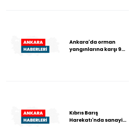
Ankara'da orman
yangınlarına karşı 9
mahalleye su tankeri
dağıtıldı
Kıbrıs Barış
Harekatı'nda sanayi
işçileri tezgahlarını
vatan için