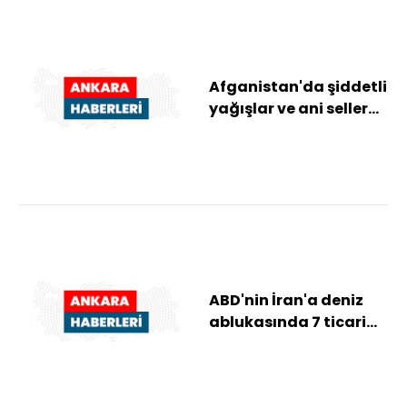
Afganistan'da şiddetli
yağışlar ve ani seller
nedeniyle 20 kişi
hayatını ka...
ABD'nin İran'a deniz
ablukasında 7 ticari
geminin rotaları
değiştirildi, 1...