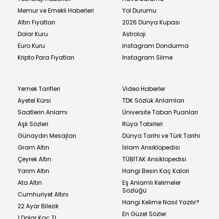
Memur ve Emekli Haberleri
Yol Durumu
Altın Fiyatları
2026 Dünya Kupası
Dolar Kuru
Astroloji
Euro Kuru
Instagram Dondurma
Kripto Para Fiyatları
Instagram Silme
Yemek Tarifleri
Video Haberler
Ayetel Kürsi
TDK Sözlük Anlamları
Saatlerin Anlamı
Üniversite Taban Puanları
Aşk Sözleri
Rüya Tabirleri
Günaydın Mesajları
Dünya Tarihi ve Türk Tarihi
Gram Altın
İslam Ansiklopedisi
Çeyrek Altın
TÜBİTAK Ansiklopedisi
Yarım Altın
Hangi Besin Kaç Kalori
Ata Altın
Eş Anlamlı Kelimeler
Sözlüğü
Cumhuriyet Altını
Hangi Kelime Nasıl Yazılır?
22 Ayar Bilezik
En Güzel Sözler
1 Dolar Kaç TL