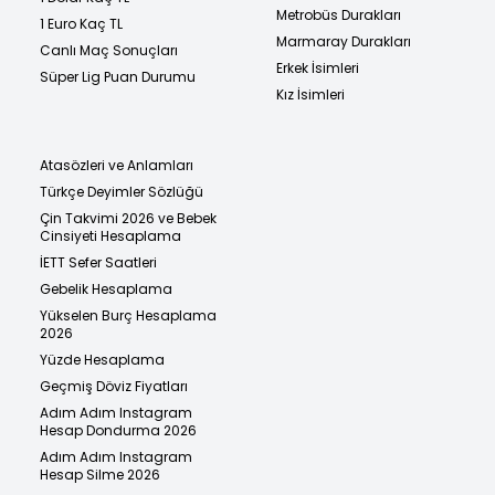
Metrobüs Durakları
1 Euro Kaç TL
Marmaray Durakları
Canlı Maç Sonuçları
Erkek İsimleri
Süper Lig Puan Durumu
Kız İsimleri
Atasözleri ve Anlamları
Türkçe Deyimler Sözlüğü
Çin Takvimi 2026 ve Bebek
Cinsiyeti Hesaplama
İETT Sefer Saatleri
Gebelik Hesaplama
Yükselen Burç Hesaplama
2026
Yüzde Hesaplama
Geçmiş Döviz Fiyatları
Adım Adım Instagram
Hesap Dondurma 2026
Adım Adım Instagram
Hesap Silme 2026