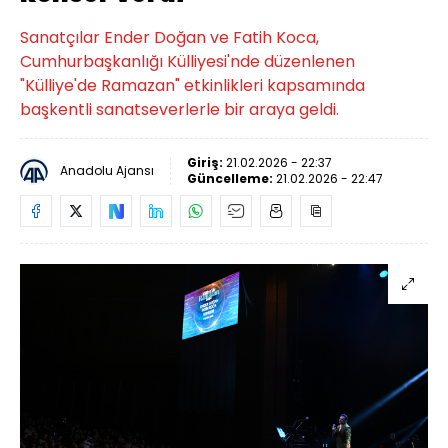
Sanatçılar Ender Doğan ve Fatih Koca,
Cumhurbaşkanlığı Külliyesi'nde düzenlenen
"Külliye'de Ramazan" etkinlikleri kapsamında
başkentli sanatseverlerle bir araya geldi.
Giriş:
21.02.2026 - 22:37
Anadolu Ajansı
Güncelleme:
21.02.2026 - 22:47