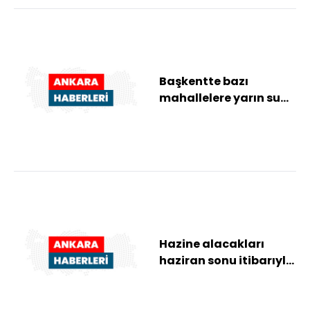
Başkentte bazı
mahallelere yarın su
verilemeyecek
Hazine alacakları
haziran sonu itibarıyla
253,4 milyar lira oldu