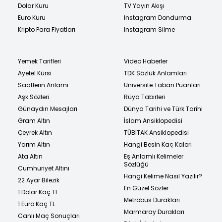
Dolar Kuru
TV Yayın Akışı
Euro Kuru
Instagram Dondurma
Kripto Para Fiyatları
Instagram Silme
Yemek Tarifleri
Video Haberler
Ayetel Kürsi
TDK Sözlük Anlamları
Saatlerin Anlamı
Üniversite Taban Puanları
Aşk Sözleri
Rüya Tabirleri
Günaydın Mesajları
Dünya Tarihi ve Türk Tarihi
Gram Altın
İslam Ansiklopedisi
Çeyrek Altın
TÜBİTAK Ansiklopedisi
Yarım Altın
Hangi Besin Kaç Kalori
Ata Altın
Eş Anlamlı Kelimeler
Sözlüğü
Cumhuriyet Altını
Hangi Kelime Nasıl Yazılır?
22 Ayar Bilezik
En Güzel Sözler
1 Dolar Kaç TL
Metrobüs Durakları
1 Euro Kaç TL
Marmaray Durakları
Canlı Maç Sonuçları