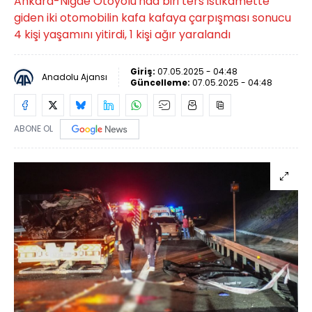
Ankara-Niğde Otoyolu'nda biri ters istikamette
giden iki otomobilin kafa kafaya çarpışması sonucu
4 kişi yaşamını yitirdi, 1 kişi ağır yaralandı
Giriş:
07.05.2025 - 04:48
Anadolu Ajansı
Güncelleme:
07.05.2025 - 04:48
ABONE OL