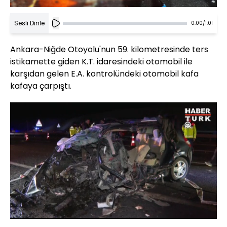
Sesli Dinle
0:00
/
1:01
Ankara-Niğde Otoyolu'nun 59. kilometresinde ters
istikamette giden K.T. idaresindeki otomobil ile
karşıdan gelen E.A. kontrolündeki otomobil kafa
kafaya çarpıştı.
Yüklendi
:
25.23%
Sesi
Oynatma
Aç
Hızı