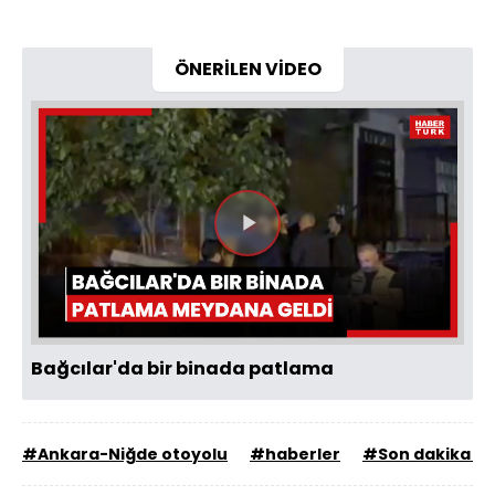
ÖNERİLEN VİDEO
Videoyu
Oynat
Bağcılar'da bir binada patlama
#Ankara-Niğde otoyolu
#haberler
#Son dakika ha