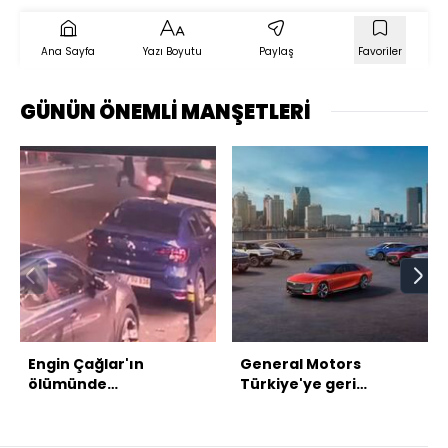
Ana Sayfa
Yazı Boyutu
Paylaş
Favoriler
GÜNÜN ÖNEMLİ MANŞETLERİ
Engin Çağlar'ın
General Motors
ölümünde
Türkiye'ye geri
motosikletlinin ifadesi
dönüyor
ortaya çıktı!