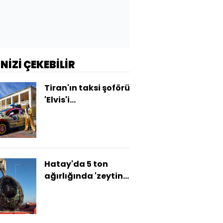
İNİZİ ÇEKEBİLİR
Tiran'ın taksi şoförü
'Elvis'i...
Hatay'da 5 ton
ağırlığında 'zeytin
tanesi' heykeli