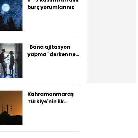
burç yorumlarınız
"Bana ajitasyon
yapma" derken ne
demek istiyoruz?
Kahramanmaraş
Türkiye'nin ilk
'UNESCO Edebiyat
Şehri' oldu