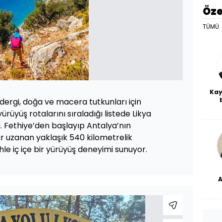
Öze
TÜMÜ
Kay
 dergi, doğa ve macera tutkunları için
De
ürüyüş rotalarını sıraladığı listede Likya
haf
a
u. Fethiye’den başlayıp Antalya’nın
bl
ar uzanan yaklaşık 540 kilometrelik
ihle iç içe bir yürüyüş deneyimi sunuyor.
dü