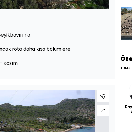
eyikbayırı’na
ancak rota daha kısa bölümlere
Öze
 – Kasım
TÜMÜ
Kay
De
haf
a
bl