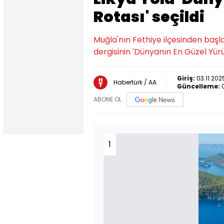
Rotası' seçildi
Muğla'nın Fethiye ilçesinden başl
dergisinin 'Dünyanın En Güzel Yürü
Giriş:
03.11.202
Habertürk / AA
Güncelleme:
ABONE OL
1