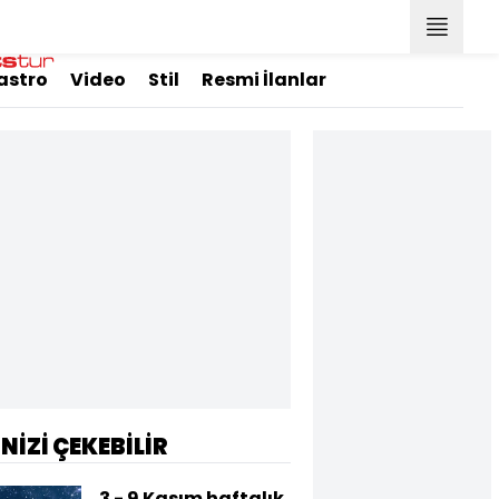
astro
Video
Stil
Resmi İlanlar
İNİZİ ÇEKEBİLİR
3 - 9 Kasım haftalık