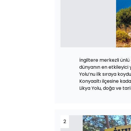
İngiltere merkezli ünlü
dünyanın en etkileyici y
Yolu’nu ilk sıraya koyd
Konyaaltı ilçesine kad
Likya Yolu, doğa ve tar
2