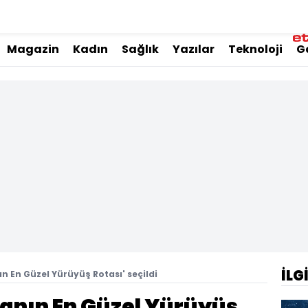
Magazin
Kadın
Sağlık
Yazılar
Teknoloji
G
İLG
n En Güzel Yürüyüş Rotası' seçildi
yanın En Güzel Yürüyüş