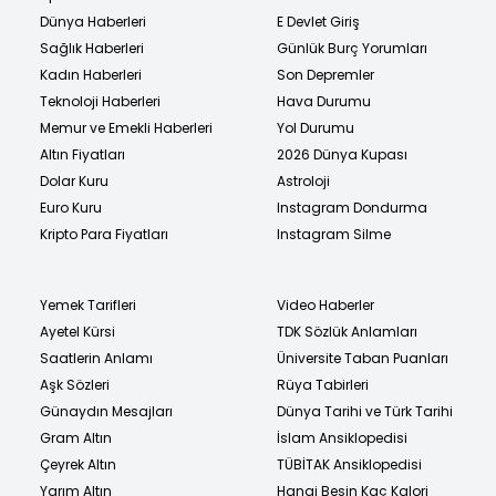
Dünya Haberleri
E Devlet Giriş
Sağlık Haberleri
Günlük Burç Yorumları
Kadın Haberleri
Son Depremler
Teknoloji Haberleri
Hava Durumu
Memur ve Emekli Haberleri
Yol Durumu
Altın Fiyatları
2026 Dünya Kupası
Dolar Kuru
Astroloji
Euro Kuru
Instagram Dondurma
Kripto Para Fiyatları
Instagram Silme
Yemek Tarifleri
Video Haberler
Ayetel Kürsi
TDK Sözlük Anlamları
Saatlerin Anlamı
Üniversite Taban Puanları
Aşk Sözleri
Rüya Tabirleri
Günaydın Mesajları
Dünya Tarihi ve Türk Tarihi
Gram Altın
İslam Ansiklopedisi
Çeyrek Altın
TÜBİTAK Ansiklopedisi
Yarım Altın
Hangi Besin Kaç Kalori