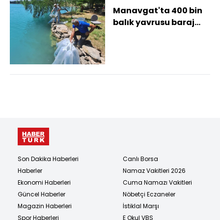
Manavgat'ta 400 bin
balık yavrusu baraj
gölünde bırakıldı
Son Dakika Haberleri
Canlı Borsa
Haberler
Namaz Vakitleri 2026
Ekonomi Haberleri
Cuma Namazı Vakitleri
Güncel Haberler
Nöbetçi Eczaneler
Magazin Haberleri
İstiklal Marşı
Spor Haberleri
E Okul VBS