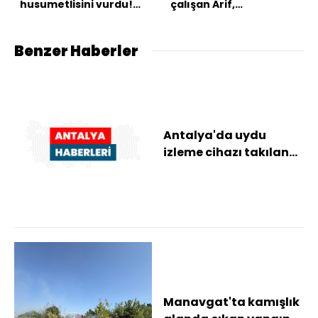
husumetlisini vurdu!
çalışan Arif,
Takside kelepçe!
kurtarılamadı
Benzer Haberler
Antalya'da uydu
izleme cihazı takılan
caretta carettalar
denize bırakıldı
Manavgat'ta kamışlık