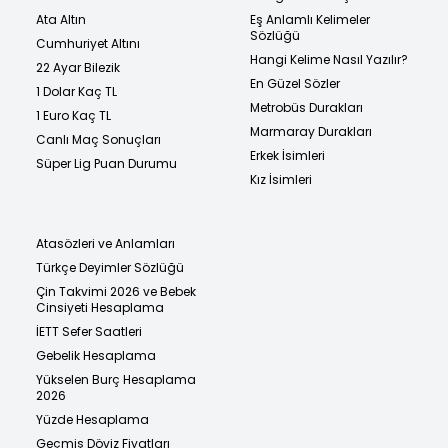
Ata Altın
Eş Anlamlı Kelimeler
Sözlüğü
Cumhuriyet Altını
Hangi Kelime Nasıl Yazılır?
22 Ayar Bilezik
En Güzel Sözler
1 Dolar Kaç TL
Metrobüs Durakları
1 Euro Kaç TL
Marmaray Durakları
Canlı Maç Sonuçları
Erkek İsimleri
Süper Lig Puan Durumu
Kız İsimleri
Atasözleri ve Anlamları
Türkçe Deyimler Sözlüğü
Çin Takvimi 2026 ve Bebek
Cinsiyeti Hesaplama
İETT Sefer Saatleri
Gebelik Hesaplama
Yükselen Burç Hesaplama
2026
Yüzde Hesaplama
Geçmiş Döviz Fiyatları