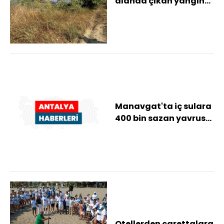
alanda çıkan yangın
söndürüldü
Manavgat'ta iç sulara
400 bin sazan yavrusu
salındı
Otellerden carettalara