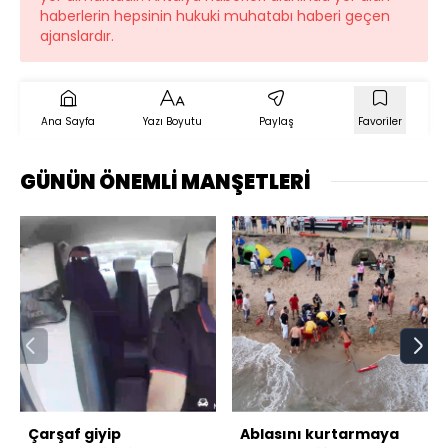
haberlerin hepsinin hukuki muhatabı haberi geçen
ajanslardır.
Ana Sayfa
Yazı Boyutu
Paylaş
Favoriler
GÜNÜN ÖNEMLİ MANŞETLERİ
Çarşaf giyip
Ablasını kurtarmaya