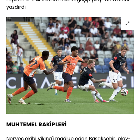
yazdırdı.
MUHTEMEL RAKİPLERİ
Norveç ekibi Viking'i mağlup eden Başakşehir, play-