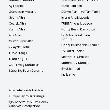
Aşk Sözleri
Rüya Tabirleri
Günaydın Mesajları
Dünya Tarihi ve Türk Tarihi
Gram Altın
İslam Ansiklopedisi
Çeyrek Altın
TÜBİTAK Ansiklopedisi
Yarım Altın
Hangi Besin Kaç Kalori
Ata Altın
Eş Anlamlı Kelimeler
Sözlüğü
Cumhuriyet Altını
Hangi Kelime Nasıl Yazılır?
22 Ayar Bilezik
En Güzel Sözler
1 Dolar Kaç TL
Metrobüs Durakları
1 Euro Kaç TL
Marmaray Durakları
Canlı Maç Sonuçları
Erkek İsimleri
Süper Lig Puan Durumu
Kız İsimleri
Atasözleri ve Anlamları
Türkçe Deyimler Sözlüğü
Çin Takvimi 2026 ve Bebek
Cinsiyeti Hesaplama