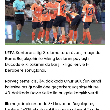
UEFA Konferans Ligi 3. eleme turu rövanş maçında
Rams Başakşehir ile Viking kozlarını paylaştı.
Mücadele iki takımın da karşılıklı golleriyle 1-1
berabere sonuçlandı.
Norveç temsilcisi, 34. dakikada Onur Bulut'un kendi
kalesine attığı golle öne geçerken; Başakşehir ise
40. dakikada Davie Selke ile bu gole karşılık verdi.
İlk maçı deplasmanda 3-1 kazanan Başakşehir,
toplam 4-2'lik skorla rakibini geçip play-off'a adını