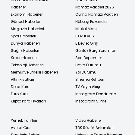
Haberler
Namaz Vakitleri 2026
Ekonomi Haberleri
Cuma Namazı Vakitleri
Güncel Haberler
Nöbetçi Eczaneler
Magazin Haberleri
İstiklal Marşı
Spor Haberleri
E Okul VBS
Dünya Haberleri
E Devlet Giriş
Sağlık Haberleri
Günlük Burç Yorumları
Kadın Haberleri
Son Depremler
Teknoloji Haberleri
Hava Durumu
Memur ve Emekli Haberleri
Yol Durumu
Altın Fiyatları
Sinema Rehberi
Dolar Kuru
TV Yayın Akışı
Euro Kuru
Instagram Dondurma
Kripto Para Fiyatları
Instagram Silme
Yemek Tarifleri
Video Haberler
Ayetel Kürsi
TDK Sözlük Anlamları
Saatlerin Anlamı
Üniversite Taban Puanları