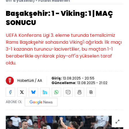
off'a yükseldi) - Futbol Haberleri
Başakşehir: 1 - Viking: 1 | MAÇ
SONUCU
UEFA Konferans Ligi 3. eleme turunda temsilcimiz
Rams Başakşehir sahasında Viking'i ağırladı. İlk maçı
3-1 kazanan turuncu-lacivertliler, bu maçtan 1-1
beraberlikle ayrılarak play-off'a yükselen taraf
oldu.
Giriş:
13.08.2025 - 20:55
Habertürk / AA
Güncelleme:
13.08.2025 - 21:02
ABONE OL