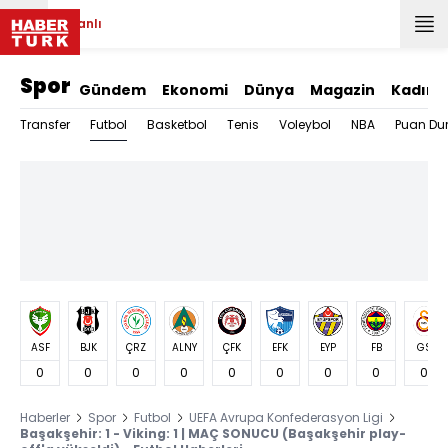
Canlı
Spor
Gündem
Ekonomi
Dünya
Magazin
Kadın
Futbol
Transfer
Basketbol
Tenis
Voleybol
NBA
Puan Du
ASF
BJK
ÇRZ
ALNY
ÇFK
EFK
EYP
FB
GS
0
0
0
0
0
0
0
0
0
Haberler
Spor
Futbol
UEFA Avrupa Konfederasyon Ligi
Başakşehir: 1 - Viking: 1 | MAÇ SONUCU (Başakşehir play-