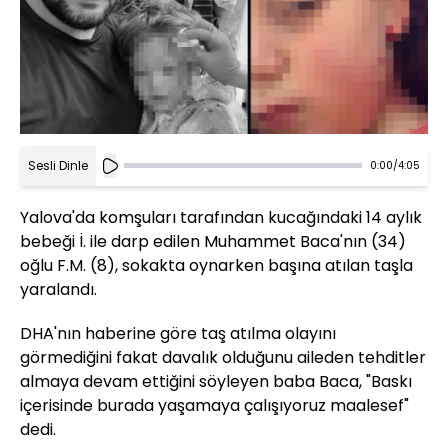
Sesli Dinle
0:00
/
4:05
Yalova'da komşuları tarafından kucağındaki 14 aylık
bebeği İ. ile darp edilen Muhammet Baca'nın (34)
oğlu F.M. (8), sokakta oynarken başına atılan taşla
yaralandı.
DHA'nın haberine göre taş atılma olayını
görmediğini fakat davalık olduğunu aileden tehditler
almaya devam ettiğini söyleyen baba Baca, "Baskı
içerisinde burada yaşamaya çalışıyoruz maalesef"
dedi.