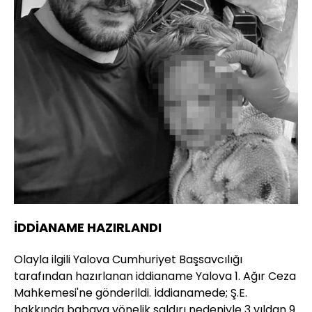
İDDİANAME HAZIRLANDI
Olayla ilgili Yalova Cumhuriyet Başsavcılığı
tarafından hazırlanan iddianame Yalova 1. Ağır Ceza
Mahkemesi'ne gönderildi. İddianamede; Ş.E.
hakkında babaya yönelik saldırı nedeniyle 3 yıldan 9