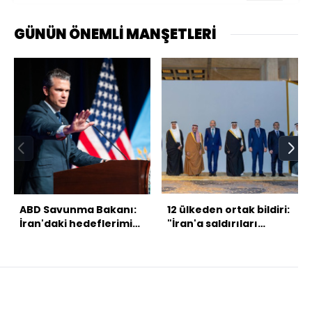
GÜNÜN ÖNEMLİ MANŞETLERİ
ABD Savunma Bakanı:
12 ülkeden ortak bildiri:
İran'daki hedeflerimiz
"İran'a saldırıları
değişmedi
durdur" çağrısı