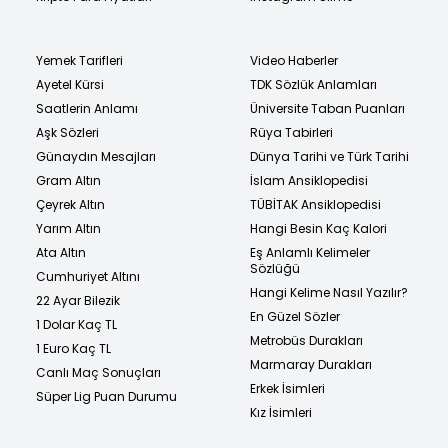
Yemek Tarifleri
Video Haberler
Ayetel Kürsi
TDK Sözlük Anlamları
Saatlerin Anlamı
Üniversite Taban Puanları
Aşk Sözleri
Rüya Tabirleri
Günaydın Mesajları
Dünya Tarihi ve Türk Tarihi
Gram Altın
İslam Ansiklopedisi
Çeyrek Altın
TÜBİTAK Ansiklopedisi
Yarım Altın
Hangi Besin Kaç Kalori
Ata Altın
Eş Anlamlı Kelimeler
Sözlüğü
Cumhuriyet Altını
Hangi Kelime Nasıl Yazılır?
22 Ayar Bilezik
En Güzel Sözler
1 Dolar Kaç TL
Metrobüs Durakları
1 Euro Kaç TL
Marmaray Durakları
Canlı Maç Sonuçları
Erkek İsimleri
Süper Lig Puan Durumu
Kız İsimleri