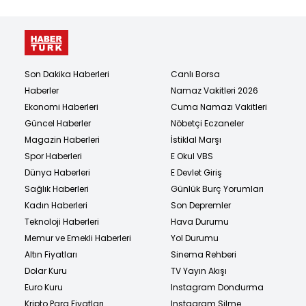
Son Dakika Haberleri
Canlı Borsa
Haberler
Namaz Vakitleri 2026
Ekonomi Haberleri
Cuma Namazı Vakitleri
Güncel Haberler
Nöbetçi Eczaneler
Magazin Haberleri
İstiklal Marşı
Spor Haberleri
E Okul VBS
Dünya Haberleri
E Devlet Giriş
Sağlık Haberleri
Günlük Burç Yorumları
Kadın Haberleri
Son Depremler
Teknoloji Haberleri
Hava Durumu
Memur ve Emekli Haberleri
Yol Durumu
Altın Fiyatları
Sinema Rehberi
Dolar Kuru
TV Yayın Akışı
Euro Kuru
Instagram Dondurma
Kripto Para Fiyatları
Instagram Silme