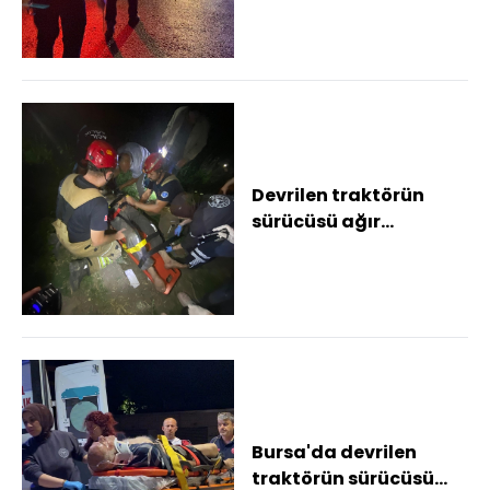
çalışma başlatıldı
Devrilen traktörün
sürücüsü ağır
yaralandı
Bursa'da devrilen
traktörün sürücüsü