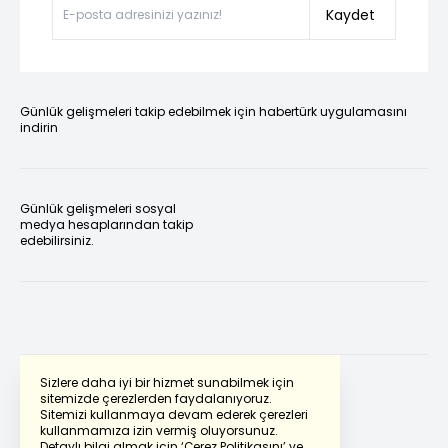
Kaydet
Günlük gelişmeleri takip edebilmek için habertürk uygulamasını
indirin
Günlük gelişmeleri sosyal
medya hesaplarından takip
edebilirsiniz.
Sizlere daha iyi bir hizmet sunabilmek için
sitemizde çerezlerden faydalanıyoruz.
Sitemizi kullanmaya devam ederek çerezleri
Powered by
Translate
kullanmamıza izin vermiş oluyorsunuz.
Detaylı bilgi almak için
‘Çerez Politikasını’
ve