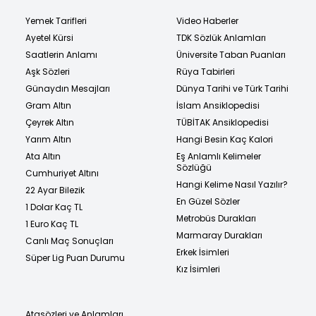
Yemek Tarifleri
Video Haberler
Ayetel Kürsi
TDK Sözlük Anlamları
Saatlerin Anlamı
Üniversite Taban Puanları
Aşk Sözleri
Rüya Tabirleri
Günaydın Mesajları
Dünya Tarihi ve Türk Tarihi
Gram Altın
İslam Ansiklopedisi
Çeyrek Altın
TÜBİTAK Ansiklopedisi
Yarım Altın
Hangi Besin Kaç Kalori
Ata Altın
Eş Anlamlı Kelimeler
Sözlüğü
Cumhuriyet Altını
Hangi Kelime Nasıl Yazılır?
22 Ayar Bilezik
En Güzel Sözler
1 Dolar Kaç TL
Metrobüs Durakları
1 Euro Kaç TL
Marmaray Durakları
Canlı Maç Sonuçları
Erkek İsimleri
Süper Lig Puan Durumu
Kız İsimleri
Atasözleri ve Anlamları