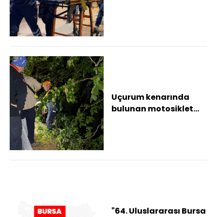
ağır yaralandı
Uçurum kenarında
bulunan motosiklet
ekipleri harekete
geçirdi
"64. Uluslararası Bursa