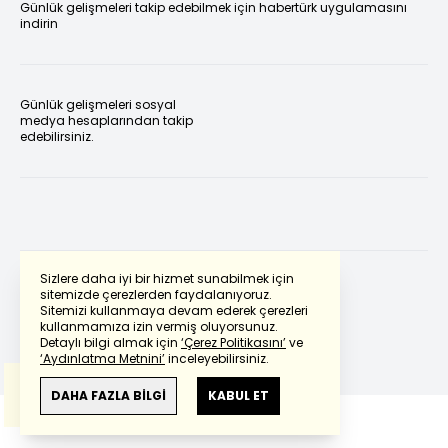
Günlük gelişmeleri takip edebilmek için habertürk uygulamasını
indirin
Günlük gelişmeleri sosyal
medya hesaplarından takip
edebilirsiniz.
Sizlere daha iyi bir hizmet sunabilmek için
sitemizde çerezlerden faydalanıyoruz.
Sitemizi kullanmaya devam ederek çerezleri
Powered by
Translate
kullanmamıza izin vermiş oluyorsunuz.
Detaylı bilgi almak için
‘Çerez Politikasını’
ve
‘Aydınlatma Metnini’
inceleyebilirsiniz.
Bu çeviride
Google Translete
kullanılmıştır.
Anlam ve çeviri hatalarından
haberturk.com
DAHA FAZLA BİLGİ
KABUL ET
sorumlu değildir.