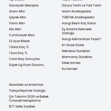
Günaydın Mesajları
Dünya Tarihi ve Türk Tarihi
Gram Altın
İslam Ansiklopedisi
Çeyrek Altın
TÜBİTAK Ansiklopedisi
Yarım Altın
Hangi Besin Kaç Kalori
Ata Altın
Eş Anlamlı Kelimeler
Sözlüğü
Cumhuriyet Altını
Hangi Kelime Nasıl Yazılır?
22 Ayar Bilezik
En Güzel Sözler
1 Dolar Kaç TL
Metrobüs Durakları
1 Euro Kaç TL
Marmaray Durakları
Canlı Maç Sonuçları
Erkek İsimleri
Süper Lig Puan Durumu
Kız İsimleri
Atasözleri ve Anlamları
Türkçe Deyimler Sözlüğü
Çin Takvimi 2026 ve Bebek
Cinsiyeti Hesaplama
İETT Sefer Saatleri