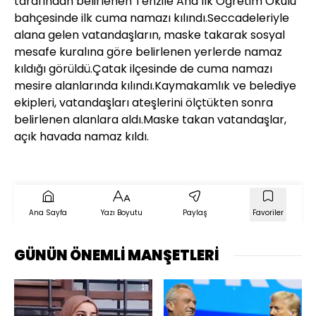
tarafından belirlenen Tenzile Ana İlk Öğretim Okulu
bahçesinde ilk cuma namazı kılındı.Seccadeleriyle
alana gelen vatandaşların, maske takarak sosyal
mesafe kuralına göre belirlenen yerlerde namaz
kıldığı görüldü.Çatak ilçesinde de cuma namazı
mesire alanlarında kılındı.Kaymakamlık ve belediye
ekipleri, vatandaşları ateşlerini ölçtükten sonra
belirlenen alanlara aldı.Maske takan vatandaşlar,
açık havada namaz kıldı.
Ana Sayfa
Yazı Boyutu
Paylaş
Favoriler
GÜNÜN ÖNEMLİ MANŞETLERİ