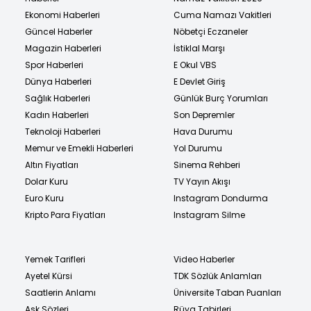
Ekonomi Haberleri
Cuma Namazı Vakitleri
Güncel Haberler
Nöbetçi Eczaneler
Magazin Haberleri
İstiklal Marşı
Spor Haberleri
E Okul VBS
Dünya Haberleri
E Devlet Giriş
Sağlık Haberleri
Günlük Burç Yorumları
Kadın Haberleri
Son Depremler
Teknoloji Haberleri
Hava Durumu
Memur ve Emekli Haberleri
Yol Durumu
Altın Fiyatları
Sinema Rehberi
Dolar Kuru
TV Yayın Akışı
Euro Kuru
Instagram Dondurma
Kripto Para Fiyatları
Instagram Silme
Yemek Tarifleri
Video Haberler
Ayetel Kürsi
TDK Sözlük Anlamları
Saatlerin Anlamı
Üniversite Taban Puanları
Aşk Sözleri
Rüya Tabirleri