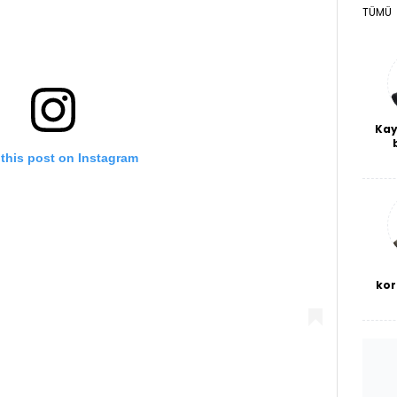
TÜMÜ
Kay
De
this post on Instagram
haf
a
bl
kor