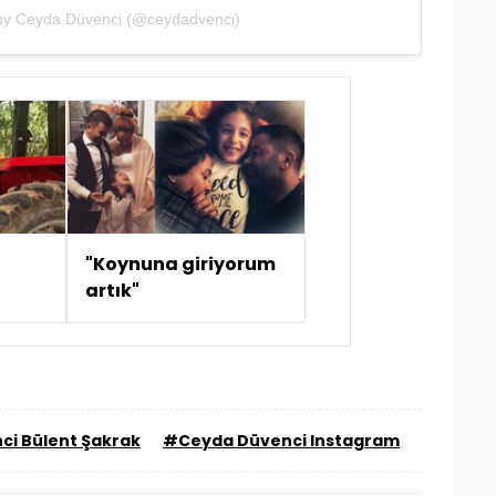
by Ceyda Düvenci (@ceydadvenci)
"Koynuna giriyorum
artık"
i Bülent Şakrak
#Ceyda Düvenci Instagram
#Ceyda 