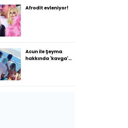
Afrodit evleniyor!
Acun ile Şeyma
hakkında 'kavga'
iddiası