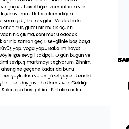
ve güçsüz hissettiğim zamanlarım var.
arı düşünüyorum. Nefes alamadığım
enin gibi, herkes gibi... Ve dedim ki
akince dur, güzel bir müzik aç, en
 evden hiç çıkma, seni mutlu edecek
uklarınla zaman geçir, sevgilinle baş başa
 yürüyüş yap, yoga yap... Bakalım hayat
yle işte sevgili takipçi... O gün bugün ve
BA
mi sevip, şımartmayı seçiyorum. Zihnim,
k ahengine geçene kadar da bunu
er şeyin ilacı ve en güzel şeyler kendini
ar... Her duyguya hakkımız var. Geldiği
.. Sakin gün hoş geldin... Bakalım neler