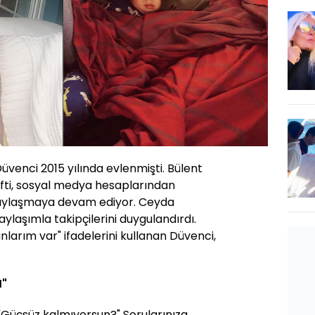
üvenci 2015 yılında evlenmişti. Bülent
fti, sosyal medya hesaplarından
 paylaşmaya devam ediyor. Ceyda
ylaşımla takipçilerini duygulandırdı.
larım var" ifadelerini kullanan Düvenci,
I"
"Güçsüz kalmıyorsun?" Sorularınıza