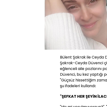
Bülent Şakrak ile Ceyda D
Şakrak-Ceyda Düvenci çi
eğlenceli aile pozlarını
Düvenci, bu kez yaptığı pa
"Güçsüz hissettiğim zaman
şu ifadeleri kullandı:
"ŞEFKAT HER ŞEYİN İLAC
"Hiç mi yorulmuyorsun?", 