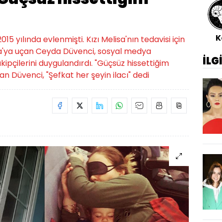
K
5 yılında evlenmişti. Kızı Melisa'nın tedavisi için
ika'ya uçan Ceyda Düvenci, sosyal medya
İLG
ipçilerini duygulandırdı. "Güçsüz hissettiğim
an Düvenci, "Şefkat her şeyin ilacı" dedi