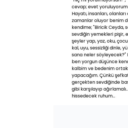
cevap; evet yoruluyorum 
Hayatı, insanları, olanl
zamanlar oluyor benim de s
kendime; "Biricik Ceyda, s
sevdiğin yemekleri pişir,
şeyler yap, yaz, oku, çoc
kal, uyu, sessizliği dinle,
sana neler söyleyecek?" Bö
ben yorgun düşünce kendi
kalbim ve bedenim orta
yapacağım. Çünkü şefkat h
gerçekten sevdiğinde başl
gibi karşılayıp ağırlamalı.
hissedecek ruhum...