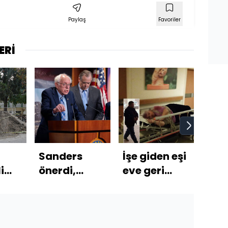
Paylaş
Favoriler
ERİ
Sanders
İşe giden eşi
Poli
i
önerdi,
eve geri
mem
nip
Senato
geldi...
sila
reddetti
"Neden
sald
ni
geldin"
ifa
!
sorusuna
çıkt