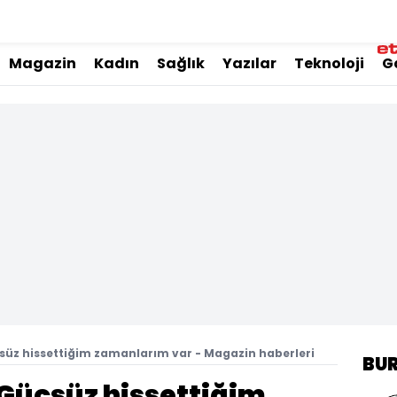
Magazin
Kadın
Sağlık
Yazılar
Teknoloji
G
üz hissettiğim zamanlarım var - Magazin haberleri
BU
Güçsüz hissettiğim