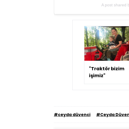
A post shared 
"Traktör bizim
işimiz"
#ceyda düvenci
#Ceyda Düvenc