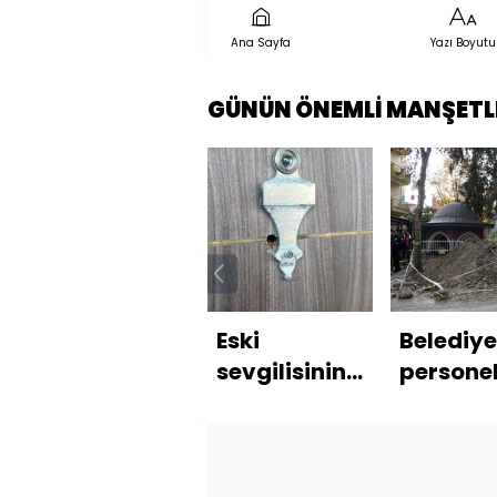
Ana Sayfa
Yazı Boyutu
GÜNÜN ÖNEMLİ MANŞETL
Eski
Belediye
sevgilisinin
personel
evini bastı!
gibi giyi
Tüm aileye
kent
kurşun
merkezi
yağdırdı
kazdılar