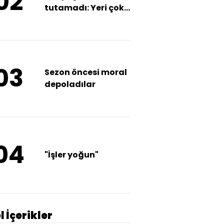
02
tutamadı: Yeri çok
ayrıdır
03
Sezon öncesi moral
depoladılar
04
"İşler yoğun"
l İçerikler