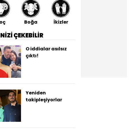
oç
Boğa
İkizler
Yengeç
Aslan
İNİZİ ÇEKEBİLİR
O iddialar asılsız
çıktı!
Yeniden
takipleşiyorlar