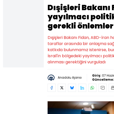
Dışişleri Bakanı F
yayılmacı politi
gerekli önlemler
Dışişleri Bakanı Fidan, ABD-İran h
taraflar arasında bir anlaşma sa
katkıda bulunmamız istenirse, bu
İsrail'in bölgedeki yayılmacı polit
alınması gerektiğini vurguladı
Giriş:
07 Hazi
Anadolu Ajansı
Güncelleme