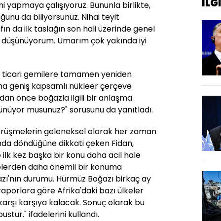
İLG
ni yapmaya çalışıyoruz. Bununla birlikte,
uğunu da biliyorsunuz. Nihai teyit
fın da ilk taslağın son hali üzerinde genel
ı düşünüyorum. Umarım çok yakında iyi
n ticari gemilere tamamen yeniden
aha geniş kapsamlı nükleer çerçeve
n önce boğazla ilgili bir anlaşma
şünüyor musunuz?" sorusunu da yanıtladı.
görüşmelerin geleneksel olarak her zaman
nda döndüğüne dikkati çeken Fidan,
ilk kez başka bir konu daha acil hale
elerden daha önemli bir konuma
zı'nın durumu. Hürmüz Boğazı birkaç ay
raporlara göre Afrika'daki bazı ülkeler
 karşı karşıya kalacak. Sonuç olarak bu
ustur." ifadelerini kullandı.