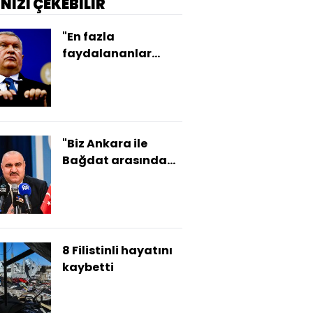
İNİZİ ÇEKEBİLİR
"En fazla
faydalananlar
ABD'li şirketler oldu"
"Biz Ankara ile
Bağdat arasında
bir köprü olmaya
çalıştık"
8 Filistinli hayatını
kaybetti