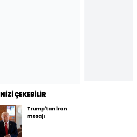
İNİZİ ÇEKEBİLİR
Trump'tan İran
mesajı