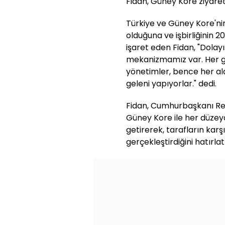
Fidan, Güney Kore ziyare
Türkiye ve Güney Kore'ni
olduğuna ve işbirliğinin 2
işaret eden Fidan, "Dolayıs
mekanizmamız var. Her geç
yönetimler, bence her alan
geleni yapıyorlar." dedi.
Fidan, Cumhurbaşkanı Rec
Güney Kore ile her düzeyd
getirerek, tarafların karşı
gerçekleştirdiğini hatırlatt