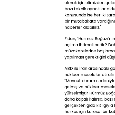
olmak için elimizden gele
bazı teknik ayrıntılar old
konusunda ise her iki tara
bir mutabakata vardığın
haberler alabiliriz."
Fidan, "Hürmüz Boğazı'nı
açılma ihtimali nedir? D
müzakerelerine başlamada
yapılması gerektiğini dü
ABD ile İran arasındaki 
nükleer meseleler etrafı
"Mevcut durum nedeniyle 
gelmiş ve nükleer mesel
yükselmiştir Hürmüz Boğa
daha kapalı kalırsa, bazı 
gerçekten gıda kıtlığıyla
herkes için küresel bir kab