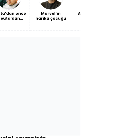
ta'dan önce
Marvel'ın
Ağa Camii'nin
Beşikta
Ceuta'dan
harika çocuğu
önünde
yol
sonra