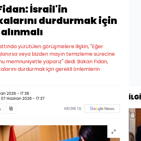
idan: İsrail'in
kalarını durdurmak için
 alınmalı
attında yürütülen görüşmelere ilişkin, "Eğer
ğlanırsa veya bizden mayın temizleme sürecine
nu memnuniyetle yaparız" dedi. Bakan Fidan,
ikalarını durdurmak için gerekli önlemlerin
ran 2026 - 17:36
İLG
:
07 Haziran 2026 - 17:37
ABONE OL