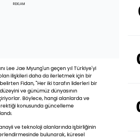
REKLAM
ı Lee Jae Myung'un geçen yıl Türkiye'yi
olan ilişkileri daha da ilerletmek için bir
irten Fidan, "Her iki tarafın liderleri bir
in düzeyini ve günümüz dünyasının
çiriyorlar. Böylece, hangi alanlarda ve
gerektiği konusunda güncelleme
landı.
nayii ve teknoloji alanlarında işbirliğinin
erlendirmesinde bulunarak, küresel