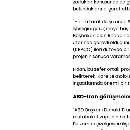
zorluklar konusunda da gid
bulunduklarına işaret etti
"Her iki taraf da şu anda 
işbirliğini görüşmeye ba
Başbakan olan Recep Tayy
üzerinde görevli olduğunu
(KEPCO) ileri düzeyde bir 
projenin sonuca varamadı
Fidan, bu sefer ortak pro
belirterek, Kore teknoloji
inşaatlarında önemli bir r
ABD-İran görüşmeler
"ABD Başkanı Donald Trum
mutabakat zaptının bir haf
Bu zaman çizelgesine iliş