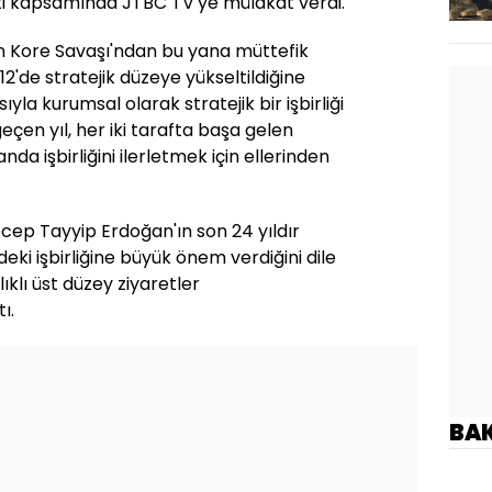
ti kapsamında JTBC TV'ye mülakat verdi.
n Kore Savaşı'ndan bu yana müttefik
012'de stratejik düzeye yükseltildiğine
ıyla kurumsal olarak stratejik bir işbirliği
en yıl, her iki tarafta başa gelen
da işbirliğini ilerletmek için ellerinden
ep Tayyip Erdoğan'ın son 24 yıldır
eki işbirliğine büyük önem verdiğini dile
lıklı üst düzey ziyaretler
ı.
BA