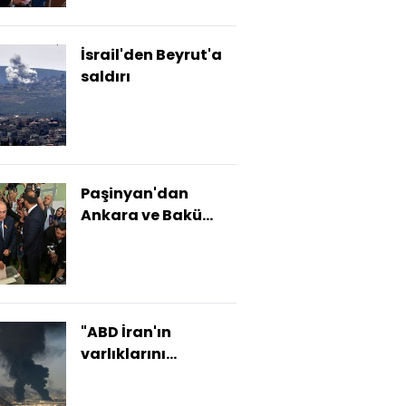
İsrail'den Beyrut'a
saldırı
Paşinyan'dan
Ankara ve Bakü
mesajı
"ABD İran'ın
varlıklarını
kullanmayı
planlıyor"