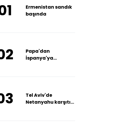
01
Ermenistan sandık
başında
02
Papa'dan
İspanya'ya
teşekkür
03
Tel Aviv'de
Netanyahu karşıtı
gösteri