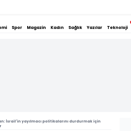
omi
Spor
Magazin
Kadın
Sağlık
Yazılar
Teknoloji
an: İsrail'in yayılmacı politikalarını durdurmak için
r