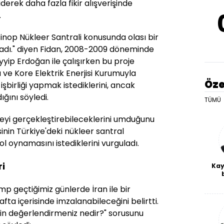
erek daha fazla fikir alışverişinde
.
Sinop Nükleer Santrali konusunda olası bir
şladı." diyen Fidan, 2008-2009 döneminde
ip Erdoğan ile çalışırken bu proje
 ve Kore Elektrik Enerjisi Kurumuyla
Öze
işbirliği yapmak istediklerini, ancak
ğını söyledi.
TÜMÜ
jeyi gerçekleştirebileceklerini umduğunu
sinin Türkiye'deki nükleer santral
ol oynamasını istediklerini vurguladı.
i
Kay
De
p geçtiğimiz günlerde İran ile bir
haf
a
ta içerisinde imzalanabileceğini belirtti.
bl
kin değerlendirmeniz nedir?" sorusunu