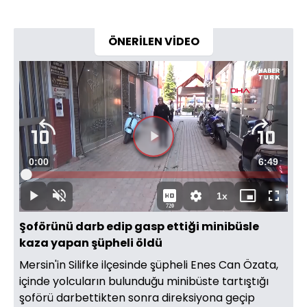
ÖNERİLEN VİDEO
Videoyu
Süre
0:00
Toplam
6:49
Oynat
Yüklendi
:
1.69%
Süre
1x
Oynat
Sesi
Oynatma
Mini
Tam
720
Aç
Hızı
oynatıcı
Ekran
Şoförünü darb edip gasp ettiği minibüsle
kaza yapan şüpheli öldü
Mersin'in Silifke ilçesinde şüpheli Enes Can Özata,
içinde yolcuların bulunduğu minibüste tartıştığı
şoförü darbettikten sonra direksiyona geçip