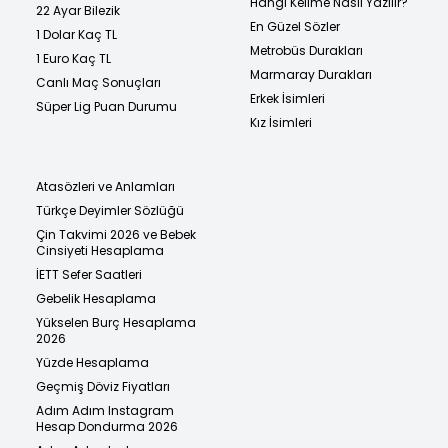
Hangi Kelime Nasıl Yazılır?
22 Ayar Bilezik
En Güzel Sözler
1 Dolar Kaç TL
Metrobüs Durakları
1 Euro Kaç TL
Marmaray Durakları
Canlı Maç Sonuçları
Erkek İsimleri
Süper Lig Puan Durumu
Kız İsimleri
Atasözleri ve Anlamları
Türkçe Deyimler Sözlüğü
Çin Takvimi 2026 ve Bebek
Cinsiyeti Hesaplama
İETT Sefer Saatleri
Gebelik Hesaplama
Yükselen Burç Hesaplama
2026
Yüzde Hesaplama
Geçmiş Döviz Fiyatları
Adım Adım Instagram
Hesap Dondurma 2026