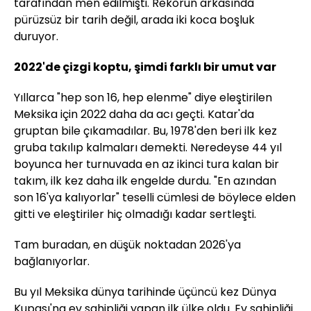
tarafından men edilmişti. Rekorun arkasında
pürüzsüz bir tarih değil, arada iki koca boşluk
duruyor.
2022'de çizgi koptu, şimdi farklı bir umut var
Yıllarca "hep son 16, hep elenme" diye eleştirilen
Meksika için 2022 daha da acı geçti. Katar'da
gruptan bile çıkamadılar. Bu, 1978'den beri ilk kez
gruba takılıp kalmaları demekti. Neredeyse 44 yıl
boyunca her turnuvada en az ikinci tura kalan bir
takım, ilk kez daha ilk engelde durdu. "En azından
son 16'ya kalıyorlar" teselli cümlesi de böylece elden
gitti ve eleştiriler hiç olmadığı kadar sertleşti.
Tam buradan, en düşük noktadan 2026'ya
bağlanıyorlar.
Bu yıl Meksika dünya tarihinde üçüncü kez Dünya
Kupası'na ev sahipliği yapan ilk ülke oldu. Ev sahipliği