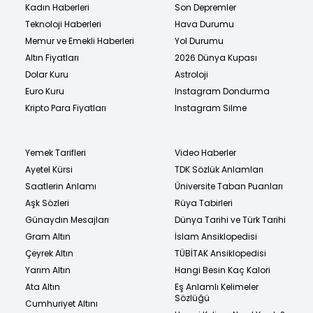
Kadın Haberleri
Son Depremler
Teknoloji Haberleri
Hava Durumu
Memur ve Emekli Haberleri
Yol Durumu
Altın Fiyatları
2026 Dünya Kupası
Dolar Kuru
Astroloji
Euro Kuru
Instagram Dondurma
Kripto Para Fiyatları
Instagram Silme
Yemek Tarifleri
Video Haberler
Ayetel Kürsi
TDK Sözlük Anlamları
Saatlerin Anlamı
Üniversite Taban Puanları
Aşk Sözleri
Rüya Tabirleri
Günaydın Mesajları
Dünya Tarihi ve Türk Tarihi
Gram Altın
İslam Ansiklopedisi
Çeyrek Altın
TÜBİTAK Ansiklopedisi
Yarım Altın
Hangi Besin Kaç Kalori
Ata Altın
Eş Anlamlı Kelimeler
Sözlüğü
Cumhuriyet Altını