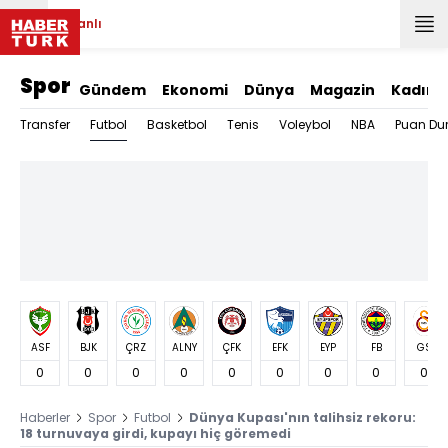
Canlı
Spor
Gündem
Ekonomi
Dünya
Magazin
Kadın
Futbol
Transfer
Basketbol
Tenis
Voleybol
NBA
Puan Du
ASF
BJK
ÇRZ
ALNY
ÇFK
EFK
EYP
FB
GS
0
0
0
0
0
0
0
0
0
Haberler
Spor
Futbol
Dünya Kupası'nın talihsiz rekoru:
18 turnuvaya girdi, kupayı hiç göremedi