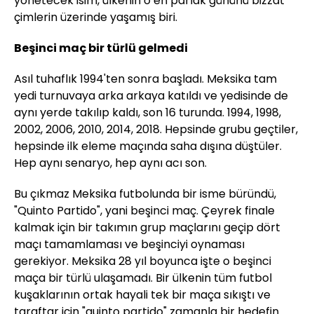
yönetecek isim, ülkenin o en parlak gününü bizzat
çimlerin üzerinde yaşamış biri.
Beşinci maç bir türlü gelmedi
Asıl tuhaflık 1994'ten sonra başladı. Meksika tam
yedi turnuvaya arka arkaya katıldı ve yedisinde de
aynı yerde takılıp kaldı, son 16 turunda. 1994, 1998,
2002, 2006, 2010, 2014, 2018. Hepsinde grubu geçtiler,
hepsinde ilk eleme maçında saha dışına düştüler.
Hep aynı senaryo, hep aynı acı son.
Bu çıkmaz Meksika futbolunda bir isme büründü,
"Quinto Partido", yani beşinci maç. Çeyrek finale
kalmak için bir takımın grup maçlarını geçip dört
maçı tamamlaması ve beşinciyi oynaması
gerekiyor. Meksika 28 yıl boyunca işte o beşinci
maça bir türlü ulaşamadı. Bir ülkenin tüm futbol
kuşaklarının ortak hayali tek bir maça sıkıştı ve
taraftar için "quinto partido" zamanla bir hedefin