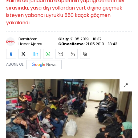
Edirne'de jandarma ekiplerinin yaptığı denetimler
sırasında, yasa dışı yollardan yurt dışına geçmek
isteyen yabancı uyruklu 550 kaçak göçmen
yakalandı
Demirören
Giriş:
21.05.2019 - 18:37
Haber Ajansı
Güncelleme:
21.05.2019 - 18:43
ABONE OL