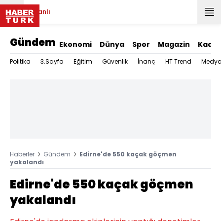
Canlı
Gündem
Ekonomi
Dünya
Spor
Magazin
Kadın
Politika
3.Sayfa
Eğitim
Güvenlik
İnanç
HT Trend
Medy
Haberler
Gündem
Edirne'de 550 kaçak göçmen
yakalandı
Edirne'de 550 kaçak göçmen
yakalandı