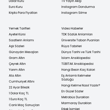
Dolar Kuru
TV Yayın Akışı
Euro Kuru
Instagram Dondurma
Kripto Para Fiyatları
Instagram Silme
Yemek Tarifleri
Video Haberler
Ayetel Kürsi
TDK Sözlük Anlamları
Saatlerin Anlamı
Üniversite Taban Puanları
Aşk Sözleri
Rüya Tabirleri
Günaydın Mesajları
Dünya Tarihi ve Türk Tarihi
Gram Altın
İslam Ansiklopedisi
Çeyrek Altın
TÜBİTAK Ansiklopedisi
Yarım Altın
Hangi Besin Kaç Kalori
Ata Altın
Eş Anlamlı Kelimeler
Sözlüğü
Cumhuriyet Altını
Hangi Kelime Nasıl Yazılır?
22 Ayar Bilezik
En Güzel Sözler
1 Dolar Kaç TL
Metrobüs Durakları
1 Euro Kaç TL
Marmaray Durakları
Canlı Maç Sonuçları
Erkek İsimleri