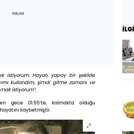
REKLAM
İLG
k istiyorum. Hayatı yapay bir şekilde
yımı kullandım, şimdi gitme zamanı ve
pmak istiyorum”.
ken gece 01.55’te, kalmakta olduğu
hayatını kaybetmiştir.