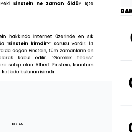
. Peki
Einstein ne zaman öldü
? İşte
BA
stein hakkında internet üzerinde en sık
da “
Einstein kimdir
?” sorusu vardır. 14
ya’da doğan Einstein, tüm zamanların en
 olarak kabul edilir. “Görelilik Teorisi”
ere sahip olan Albert Einstein, kuantum
 katkıda bulunan isimdir.
REKLAM