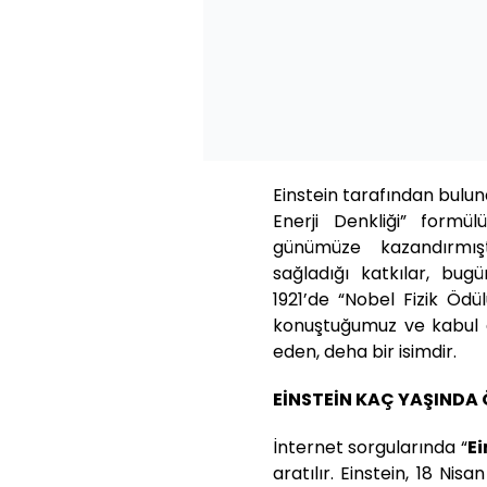
Einstein tarafından bulun
Enerji Denkliği” formü
günümüze kazandırmışt
sağladığı katkılar, bug
1921’de “Nobel Fizik Ödü
konuştuğumuz ve kabul 
eden, deha bir isimdir.
EİNSTEİN KAÇ YAŞINDA
İnternet sorgularında “
Ei
aratılır. Einstein, 18 Ni