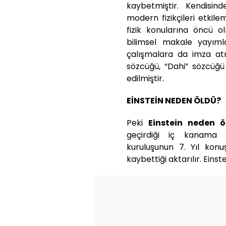
kaybetmiştir. Kendis
modern fizikçileri etkil
fizik konularına öncü 
bilimsel makale yayımla
çalışmalara da imza atmı
sözcüğü, “Dahi” sözcüğü 
edilmiştir.
EİNSTEİN NEDEN ÖLDÜ?
Peki
Einstein neden ö
geçirdiği iç kanama ne
kuruluşunun 7. Yıl konu
kaybettiği aktarılır. Einst