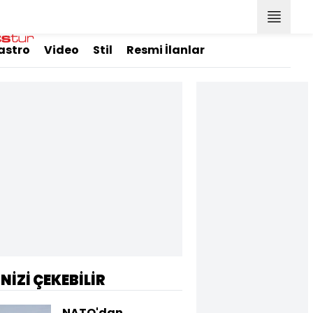
astro
Video
Stil
Resmi İlanlar
İNİZİ ÇEKEBİLİR
NATO'dan