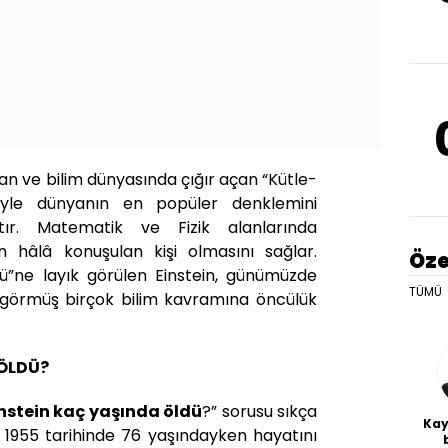
an ve bilim dünyasında çığır açan “Kütle-
lüyle dünyanın en popüler denklemini
ır. Matematik ve Fizik alanlarında
ün hâlâ konuşulan kişi olmasını sağlar.
Öze
lü”ne layık görülen Einstein, günümüzde
TÜMÜ
görmüş birçok bilim kavramına öncülük
 ÖLDÜ?
nstein kaç yaşında öldü
?” sorusu sıkça
Kay
san 1955 tarihinde 76 yaşındayken hayatını