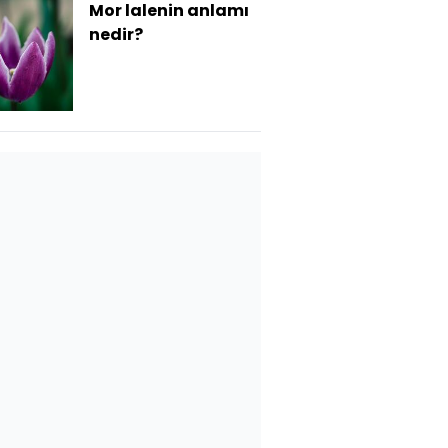
Mor lalenin anlamı
nedir?