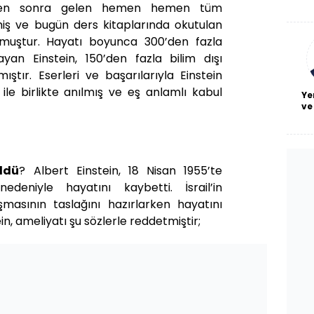
De
inden sonra gelen hemen hemen tüm
haf
emiş ve bugün ders kitaplarında okutulan
a
bl
olmuştur. Hayatı boyunca 300’den fazla
yan Einstein, 150’den fazla bilim dışı
ştır. Eserleri ve başarılarıyla Einstein
ile birlikte anılmış ve eş anlamlı kabul
Ye
ve
ldü
? Albert Einstein, 18 Nisan 1955’te
deniyle hayatını kaybetti. İsrail’in
şmasının taslağını hazırlarken hayatını
ein, ameliyatı şu sözlerle reddetmiştir;