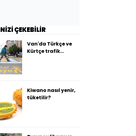
İNİZİ ÇEKEBİLİR
Van'da Türkçe ve
Kürtçe trafik
uyarıları
Kiwano nasıl yenir,
tüketilir?