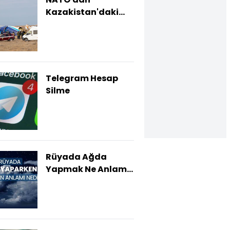
Kazakistan'daki
uçak kazasına
ilişkin "soruşturma"
çağrısı
Telegram Hesap
Silme
Rüyada Ağda
Yapmak Ne Anlama
Gelir?