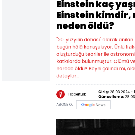
Einstein kaç yaş
Einstein kimdir,
neden öldü?
"20. yüzyılın dehası" olarak anılan 
bugün hâlâ konuşuluyor. Ünlü fizik
oluşturduğu teoriler ile astronom
katkılarda bulunmuştur. Ölümü ve
nerede öldü? Beyni çalındı mı, öl
detaylar…
Giriş:
28.03.2024 - 
Habertürk
Güncelleme:
28.03
ABONE OL