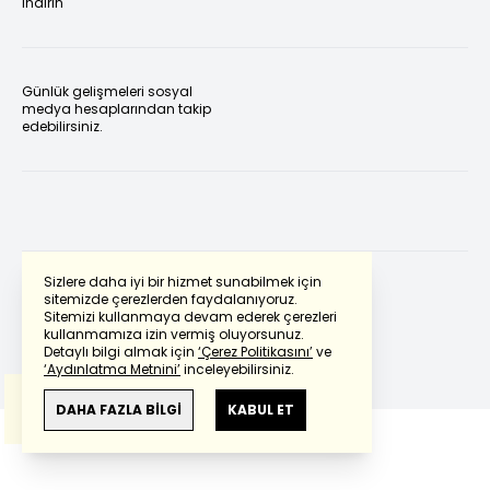
indirin
Günlük gelişmeleri sosyal
medya hesaplarından takip
edebilirsiniz.
Sizlere daha iyi bir hizmet sunabilmek için
sitemizde çerezlerden faydalanıyoruz.
Sitemizi kullanmaya devam ederek çerezleri
Powered by
Translate
kullanmamıza izin vermiş oluyorsunuz.
Detaylı bilgi almak için
‘Çerez Politikasını’
ve
‘Aydınlatma Metnini’
inceleyebilirsiniz.
Bu çeviride
Google Translete
kullanılmıştır.
Anlam ve çeviri hatalarından
haberturk.com
DAHA FAZLA BİLGİ
KABUL ET
sorumlu değildir.