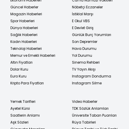
Ekonomi Haberleri
Cuma Namazı Vakitleri
Güncel Haberler
Nöbetçi Eczaneler
Magazin Haberleri
İstiklal Marşı
Spor Haberleri
E Okul VBS
Dünya Haberleri
E Devlet Giriş
Sağlık Haberleri
Günlük Burç Yorumları
Kadın Haberleri
Son Depremler
Teknoloji Haberleri
Hava Durumu
Memur ve Emekli Haberleri
Yol Durumu
Altın Fiyatları
Sinema Rehberi
Dolar Kuru
TV Yayın Akışı
Euro Kuru
Instagram Dondurma
Kripto Para Fiyatları
Instagram Silme
Yemek Tarifleri
Video Haberler
Ayetel Kürsi
TDK Sözlük Anlamları
Saatlerin Anlamı
Üniversite Taban Puanları
Aşk Sözleri
Rüya Tabirleri