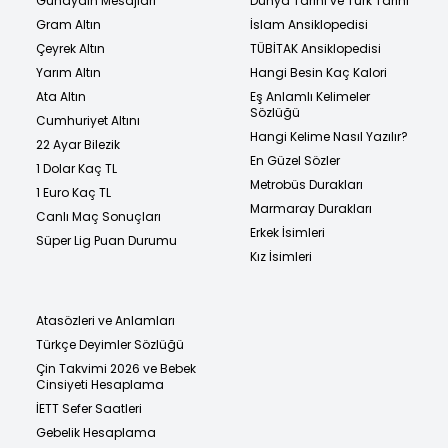
Günaydın Mesajları
Dünya Tarihi ve Türk Tarihi
Gram Altın
İslam Ansiklopedisi
Çeyrek Altın
TÜBİTAK Ansiklopedisi
Yarım Altın
Hangi Besin Kaç Kalori
Ata Altın
Eş Anlamlı Kelimeler
Sözlüğü
Cumhuriyet Altını
Hangi Kelime Nasıl Yazılır?
22 Ayar Bilezik
En Güzel Sözler
1 Dolar Kaç TL
Metrobüs Durakları
1 Euro Kaç TL
Marmaray Durakları
Canlı Maç Sonuçları
Erkek İsimleri
Süper Lig Puan Durumu
Kız İsimleri
Atasözleri ve Anlamları
Türkçe Deyimler Sözlüğü
Çin Takvimi 2026 ve Bebek
Cinsiyeti Hesaplama
İETT Sefer Saatleri
Gebelik Hesaplama