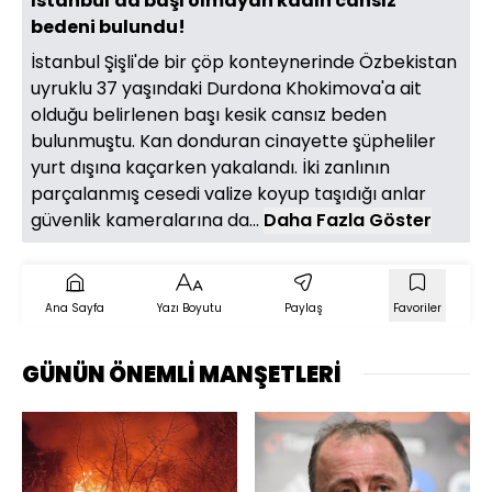
İstanbul'da başı olmayan kadın cansız
bedeni bulundu!
İstanbul Şişli'de bir çöp konteynerinde Özbekistan
uyruklu 37 yaşındaki Durdona Khokimova'a ait
olduğu belirlenen başı kesik cansız beden
bulunmuştu. Kan donduran cinayette şüpheliler
yurt dışına kaçarken yakalandı. İki zanlının
parçalanmış cesedi valize koyup taşıdığı anlar
güvenlik kameralarına da...
Daha Fazla Göster
Ana Sayfa
Yazı Boyutu
Paylaş
Favoriler
GÜNÜN ÖNEMLİ MANŞETLERİ