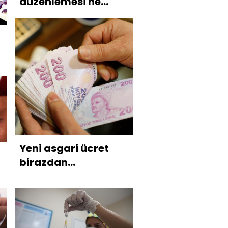
düzenlemesi ne
getirecek?
Yeni asgari ücret
birazdan
açıklanacak