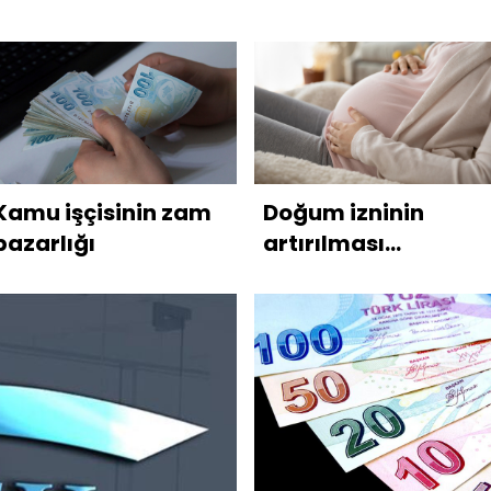
hakeme
başvurması”
Kamu işçisinin zam
Doğum izninin
pazarlığı
artırılması
gündemde: 1 yıla
çıkar mı?