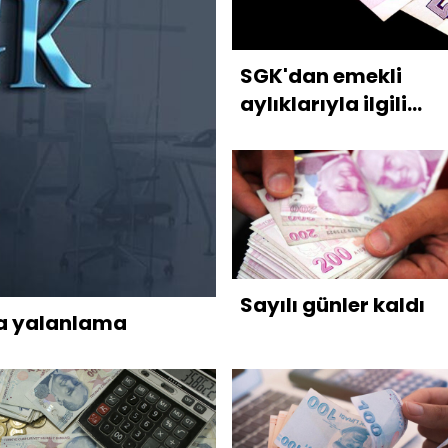
SGK'dan emekli
aylıklarıyla ilgili
açıklama
Sayılı günler kaldı
na yalanlama