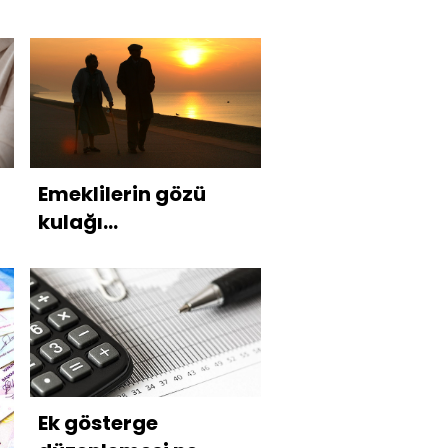
Emeklilerin gözü
kulağı
Cumhurbaşkanı’nda
Ek gösterge