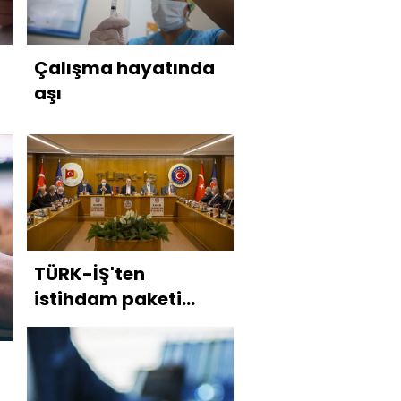
Çalışma hayatında
aşı
TÜRK-İŞ'ten
istihdam paketi
eleştirisi
ı