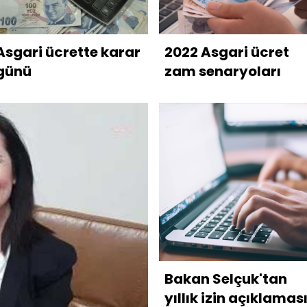
Asgari ücrette karar
2022 Asgari ücret
günü
zam senaryoları
Bakan Selçuk'tan
yıllık izin açıklamas