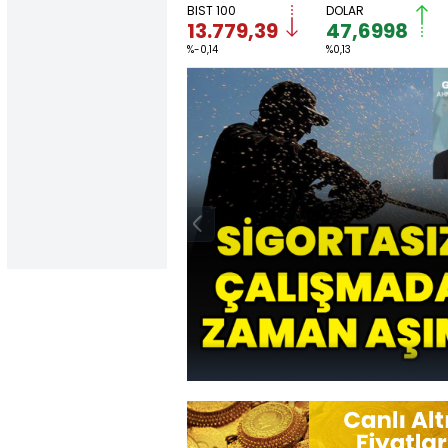
BIST 100
DOLAR
13.779,39
47,6998
%-0,14
%0,13