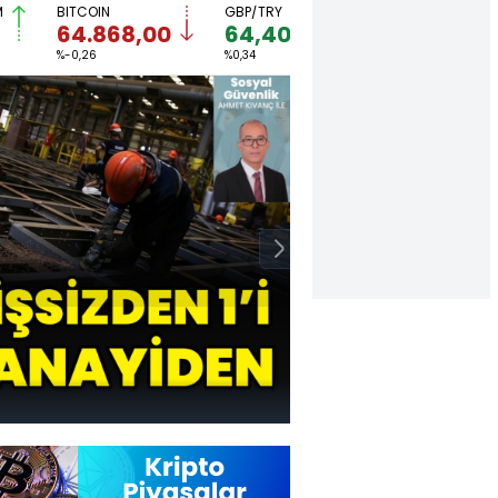
M
BITCOIN
GBP/TRY
EUR/USD
64.868,00
64,4044
1,1559
%-0,26
%0,34
%0,30