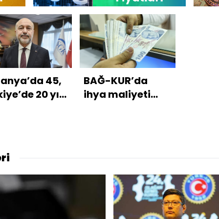
anya’da 45,
BAĞ-KUR’da
iye’de 20 yıl
ihya maliyeti
m
artıyor
ri