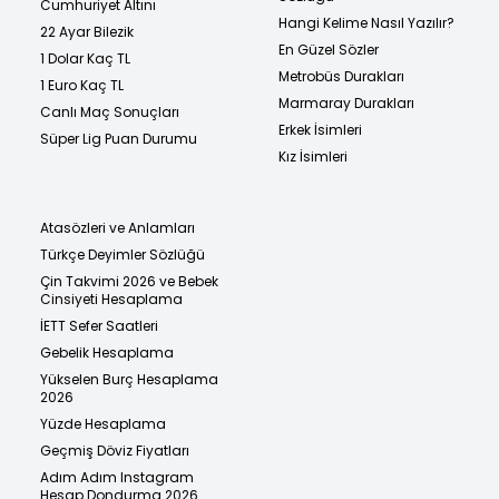
Cumhuriyet Altını
Hangi Kelime Nasıl Yazılır?
22 Ayar Bilezik
En Güzel Sözler
1 Dolar Kaç TL
Metrobüs Durakları
1 Euro Kaç TL
Marmaray Durakları
Canlı Maç Sonuçları
Erkek İsimleri
Süper Lig Puan Durumu
Kız İsimleri
Atasözleri ve Anlamları
Türkçe Deyimler Sözlüğü
Çin Takvimi 2026 ve Bebek
Cinsiyeti Hesaplama
İETT Sefer Saatleri
Gebelik Hesaplama
Yükselen Burç Hesaplama
2026
Yüzde Hesaplama
Geçmiş Döviz Fiyatları
Adım Adım Instagram
Hesap Dondurma 2026