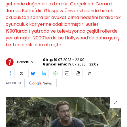
şehrinde doğan bir aktördür. Gerçek adı Gerard
James Butler'dır. Glasgow Üniversitesi'nde hukuk
okuduktan sonra bir avukat olma hedefini bırakarak
oyunculuk kariyerine odaklanmıştır. Butler,
1990'larda tiyatroda ve televizyonda çeşitli rollerde
yer almıştır. 2000'lerde ise Hollywood'da daha geniş
bir tanınırlık elde etmiştir
Giriş:
19.07.2023 - 22:09
Habertürk
Güncelleme:
19.07.2023 - 22:09
ABONE OL