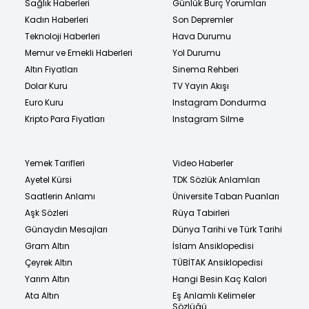
Sağlık Haberleri
Günlük Burç Yorumları
Kadın Haberleri
Son Depremler
Teknoloji Haberleri
Hava Durumu
Memur ve Emekli Haberleri
Yol Durumu
Altın Fiyatları
Sinema Rehberi
Dolar Kuru
TV Yayın Akışı
Euro Kuru
Instagram Dondurma
Kripto Para Fiyatları
Instagram Silme
Yemek Tarifleri
Video Haberler
Ayetel Kürsi
TDK Sözlük Anlamları
Saatlerin Anlamı
Üniversite Taban Puanları
Aşk Sözleri
Rüya Tabirleri
Günaydın Mesajları
Dünya Tarihi ve Türk Tarihi
Gram Altın
İslam Ansiklopedisi
Çeyrek Altın
TÜBİTAK Ansiklopedisi
Yarım Altın
Hangi Besin Kaç Kalori
Ata Altın
Eş Anlamlı Kelimeler
Sözlüğü