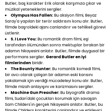
Butler, baş karakter Erik olarak karşımıza çıkar ve
müzikal yeteneklerini sergiler.
Olympus Has Fallen:
Bu aksiyon filmi, Beyaz
Saray'a yapılan bir terör saldırısını konu alır. Butler,
filmde başroldeki ajanı canlandırır ve tehlikeli görevi
üstlenir.
S. I Love You:
Bu romantik dram filmi, eşi
tarafından ölümünden sonra mektuplar bırakan bir
adamın hikayesini anlatır. Butler, filmde duygusal bir
performans sergiler.
Gerard Butler en iyi
filmlerinden
biridir.
The Bounty Hunter:
Bu romantik komedi filmi,
bir avcı olarak çalışan bir adamın eski karısını
yakalamak için verdiği mücadeleyi konu alır. Butler,
filmde mizah anlayışını ve karizmasını sergiler.
Machine Gun Preacher:
Bu biyografik drama
filmi, Sudan'daki çocukları korumak için savaşan
Sam Childers'ın gerçek hikayesini anlatır. Butler, bu
filmde Childers karakterini canlandırır ve etkileyici