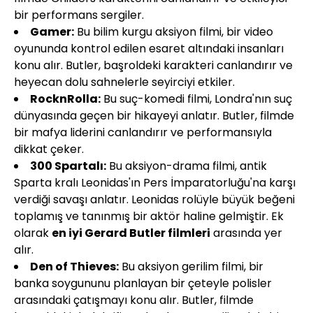
bir performans sergiler.
Gamer:
Bu bilim kurgu aksiyon filmi, bir video
oyununda kontrol edilen esaret altındaki insanları
konu alır. Butler, başroldeki karakteri canlandırır ve
heyecan dolu sahnelerle seyirciyi etkiler.
RocknRolla:
Bu suç-komedi filmi, Londra'nın suç
dünyasında geçen bir hikayeyi anlatır. Butler, filmde
bir mafya liderini canlandırır ve performansıyla
dikkat çeker.
300 Spartalı:
Bu aksiyon-drama filmi, antik
Sparta kralı Leonidas'ın Pers İmparatorluğu'na karşı
verdiği savaşı anlatır. Leonidas rolüyle büyük beğeni
toplamış ve tanınmış bir aktör haline gelmiştir. Ek
olarak
en iyi Gerard Butler filmleri
arasında yer
alır.
Den of Thieves:
Bu aksiyon gerilim filmi, bir
banka soygununu planlayan bir çeteyle polisler
arasındaki çatışmayı konu alır. Butler, filmde