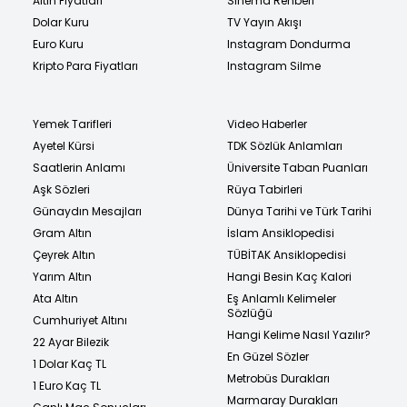
Altın Fiyatları
Sinema Rehberi
Dolar Kuru
TV Yayın Akışı
Euro Kuru
Instagram Dondurma
Kripto Para Fiyatları
Instagram Silme
Yemek Tarifleri
Video Haberler
Ayetel Kürsi
TDK Sözlük Anlamları
Saatlerin Anlamı
Üniversite Taban Puanları
Aşk Sözleri
Rüya Tabirleri
Günaydın Mesajları
Dünya Tarihi ve Türk Tarihi
Gram Altın
İslam Ansiklopedisi
Çeyrek Altın
TÜBİTAK Ansiklopedisi
Yarım Altın
Hangi Besin Kaç Kalori
Ata Altın
Eş Anlamlı Kelimeler
Sözlüğü
Cumhuriyet Altını
Hangi Kelime Nasıl Yazılır?
22 Ayar Bilezik
En Güzel Sözler
1 Dolar Kaç TL
Metrobüs Durakları
1 Euro Kaç TL
Marmaray Durakları