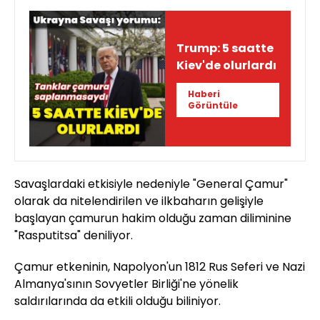
Trump: 5 saatte
Kiev'de olurlardı
Haberi
Görüntüle
Savaşlardaki etkisiyle nedeniyle "General Çamur"
olarak da nitelendirilen ve ilkbaharın gelişiyle
başlayan çamurun hakim olduğu zaman diliminine
"Rasputitsa" deniliyor.
Çamur etkeninin, Napolyon'un 1812 Rus Seferi ve Nazi
Almanya'sının Sovyetler Birliği'ne yönelik
saldırılarında da etkili olduğu biliniyor.