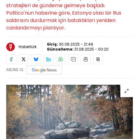
stratejileri de gündeme gelmeye başladı.
Politico'nun haberine göre, Estonya olası bir Rus
saldırısını durdurmak için bataklıkları yeniden
canlandırmayı planlıyor.
Giriş:
30.08.2025 - 21:49
Habertürk
Güncelleme:
31.08.2025 - 00:20
ABONE OL