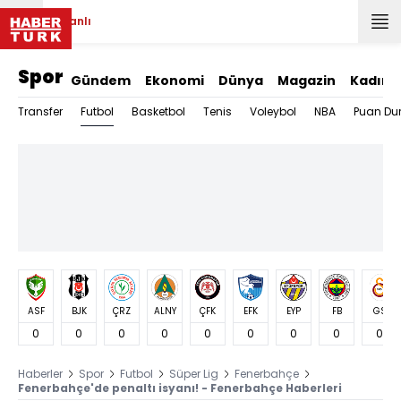
Canlı
Spor
Gündem
Ekonomi
Dünya
Magazin
Kadın
Futbol
Transfer
Basketbol
Tenis
Voleybol
NBA
Puan Du
ASF
BJK
ÇRZ
ALNY
ÇFK
EFK
EYP
FB
GS
0
0
0
0
0
0
0
0
0
Haberler
Spor
Futbol
Süper Lig
Fenerbahçe
Fenerbahçe'de penaltı isyanı! - Fenerbahçe Haberleri