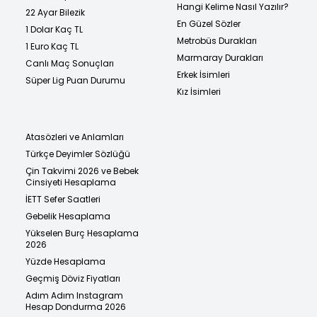
Hangi Kelime Nasıl Yazılır?
22 Ayar Bilezik
En Güzel Sözler
1 Dolar Kaç TL
Metrobüs Durakları
1 Euro Kaç TL
Marmaray Durakları
Canlı Maç Sonuçları
Erkek İsimleri
Süper Lig Puan Durumu
Kız İsimleri
Atasözleri ve Anlamları
Türkçe Deyimler Sözlüğü
Çin Takvimi 2026 ve Bebek
Cinsiyeti Hesaplama
İETT Sefer Saatleri
Gebelik Hesaplama
Yükselen Burç Hesaplama
2026
Yüzde Hesaplama
Geçmiş Döviz Fiyatları
Adım Adım Instagram
Hesap Dondurma 2026