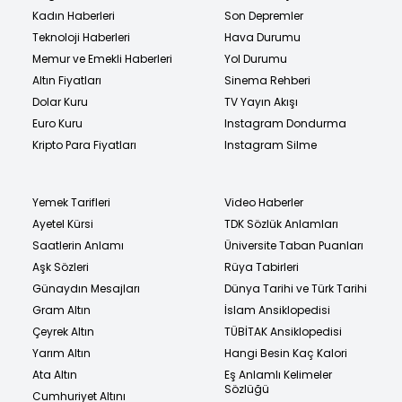
Kadın Haberleri
Son Depremler
Teknoloji Haberleri
Hava Durumu
Memur ve Emekli Haberleri
Yol Durumu
Altın Fiyatları
Sinema Rehberi
Dolar Kuru
TV Yayın Akışı
Euro Kuru
Instagram Dondurma
Kripto Para Fiyatları
Instagram Silme
Yemek Tarifleri
Video Haberler
Ayetel Kürsi
TDK Sözlük Anlamları
Saatlerin Anlamı
Üniversite Taban Puanları
Aşk Sözleri
Rüya Tabirleri
Günaydın Mesajları
Dünya Tarihi ve Türk Tarihi
Gram Altın
İslam Ansiklopedisi
Çeyrek Altın
TÜBİTAK Ansiklopedisi
Yarım Altın
Hangi Besin Kaç Kalori
Ata Altın
Eş Anlamlı Kelimeler
Sözlüğü
Cumhuriyet Altını