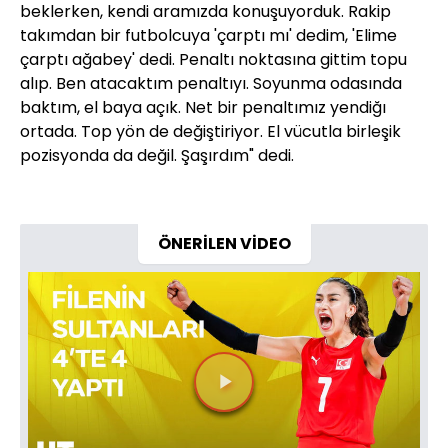
beklerken, kendi aramızda konuşuyorduk. Rakip
takımdan bir futbolcuya 'çarptı mı' dedim, 'Elime
çarptı ağabey' dedi. Penaltı noktasına gittim topu
alıp. Ben atacaktım penaltıyı. Soyunma odasında
baktım, el baya açık. Net bir penaltımız yendiğı
ortada. Top yön de değiştiriyor. El vücutla birleşik
pozisyonda da değil. Şaşırdım" dedi.
ÖNERİLEN VİDEO
Videoyu
Oynat