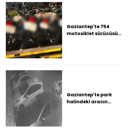
Gaziantep'te 754
motosiklet sürücüsüne
12 milyon TL ceza 325
motosiklet tra...
Gaziantep'te park
halindeki aracın
lastikleri bıçaklandı: O
anlar kamerada