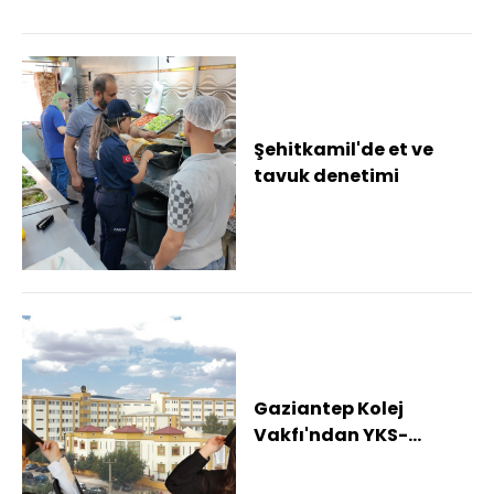
Şehitkamil'de et ve
tavuk denetimi
Gaziantep Kolej
Vakfı'ndan YKS-
AYT'de çifte Türkiye
şampiyonluğu