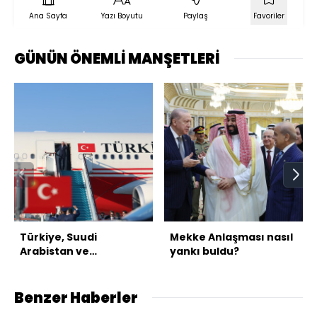
Ana Sayfa
Yazı Boyutu
Paylaş
Favoriler
GÜNÜN ÖNEMLİ MANŞETLERİ
Türkiye, Suudi
Mekke Anlaşması nasıl
Arabistan ve
yankı buldu?
Pakistan'dan üçlü
savunma anlaşması
Benzer Haberler