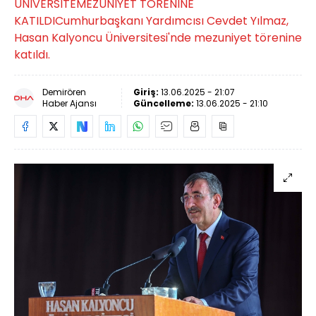
ÜNİVERSİTEMEZUNİYET TÖRENİNE
KATILDICumhurbaşkanı Yardımcısı Cevdet Yılmaz,
Hasan Kalyoncu Üniversitesi'nde mezuniyet törenine
katıldı.
Demirören
Giriş:
13.06.2025 - 21:07
Haber Ajansı
Güncelleme:
13.06.2025 - 21:10