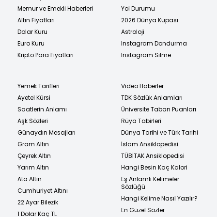
Memur ve Emekli Haberleri
Yol Durumu
Altın Fiyatları
2026 Dünya Kupası
Dolar Kuru
Astroloji
Euro Kuru
Instagram Dondurma
Kripto Para Fiyatları
Instagram Silme
Yemek Tarifleri
Video Haberler
Ayetel Kürsi
TDK Sözlük Anlamları
Saatlerin Anlamı
Üniversite Taban Puanları
Aşk Sözleri
Rüya Tabirleri
Günaydın Mesajları
Dünya Tarihi ve Türk Tarihi
Gram Altın
İslam Ansiklopedisi
Çeyrek Altın
TÜBİTAK Ansiklopedisi
Yarım Altın
Hangi Besin Kaç Kalori
Ata Altın
Eş Anlamlı Kelimeler
Sözlüğü
Cumhuriyet Altını
Hangi Kelime Nasıl Yazılır?
22 Ayar Bilezik
En Güzel Sözler
1 Dolar Kaç TL