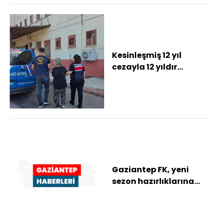
Kesinleşmiş 12 yıl
cezayla 12 yıldır
aranan şahıs
yakalandı
Gaziantep FK, yeni
sezon hazırlıklarına
devam etti