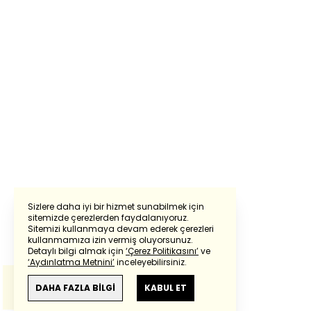
Sizlere daha iyi bir hizmet sunabilmek için
sitemizde çerezlerden faydalanıyoruz.
Sitemizi kullanmaya devam ederek çerezleri
Powered by
Translate
kullanmamıza izin vermiş oluyorsunuz.
Detaylı bilgi almak için
‘Çerez Politikasını’
ve
‘Aydınlatma Metnini’
inceleyebilirsiniz.
Bu çeviride
Google Translete
kullanılmıştır.
Anlam ve çeviri hatalarından
haberturk.com
DAHA FAZLA BİLGİ
KABUL ET
sorumlu değildir.