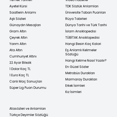
Ayetel Kürsi
TDK Sözlük Anlamları
Saatlerin Anlamı
Üniversite Taban Puanları
Aşk Sözleri
Rüya Tabirleri
Günaydın Mesajları
Dünya Tarihi ve Türk Tarihi
Gram Altın
İslam Ansiklopedisi
Çeyrek Altın
TÜBİTAK Ansiklopedisi
Yarım Altın
Hangi Besin Kaç Kalori
Ata Altın
Eş Anlamlı Kelimeler
Sözlüğü
Cumhuriyet Altını
Hangi Kelime Nasıl Yazılır?
22 Ayar Bilezik
En Güzel Sözler
1 Dolar Kaç TL
Metrobüs Durakları
1 Euro Kaç TL
Marmaray Durakları
Canlı Maç Sonuçları
Erkek İsimleri
Süper Lig Puan Durumu
Kız İsimleri
Atasözleri ve Anlamları
Türkçe Deyimler Sözlüğü