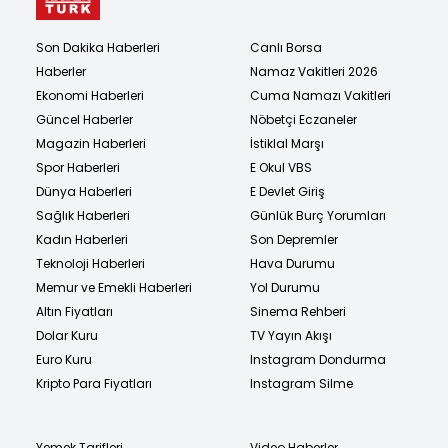
Son Dakika Haberleri
Canlı Borsa
Haberler
Namaz Vakitleri 2026
Ekonomi Haberleri
Cuma Namazı Vakitleri
Güncel Haberler
Nöbetçi Eczaneler
Magazin Haberleri
İstiklal Marşı
Spor Haberleri
E Okul VBS
Dünya Haberleri
E Devlet Giriş
Sağlık Haberleri
Günlük Burç Yorumları
Kadın Haberleri
Son Depremler
Teknoloji Haberleri
Hava Durumu
Memur ve Emekli Haberleri
Yol Durumu
Altın Fiyatları
Sinema Rehberi
Dolar Kuru
TV Yayın Akışı
Euro Kuru
Instagram Dondurma
Kripto Para Fiyatları
Instagram Silme
Yemek Tarifleri
Video Haberler