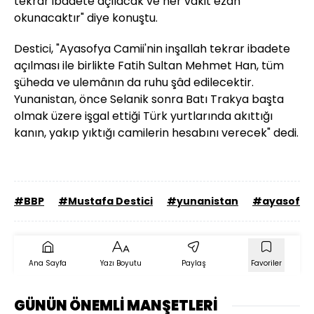
tekrar ibadete açılacak ve her vakit ezan
okunacaktır" diye konuştu.
Destici, "Ayasofya Camii'nin inşallah tekrar ibadete
açılması ile birlikte Fatih Sultan Mehmet Han, tüm
şüheda ve ulemânın da ruhu şâd edilecektir.
Yunanistan, önce Selanik sonra Batı Trakya başta
olmak üzere işgal ettiği Türk yurtlarında akıttığı
kanın, yakıp yıktığı camilerin hesabını verecek" dedi.
#BBP
#Mustafa Destici
#yunanistan
#ayasofya
Ana Sayfa
Yazı Boyutu
Paylaş
Favoriler
GÜNÜN ÖNEMLİ MANŞETLERİ