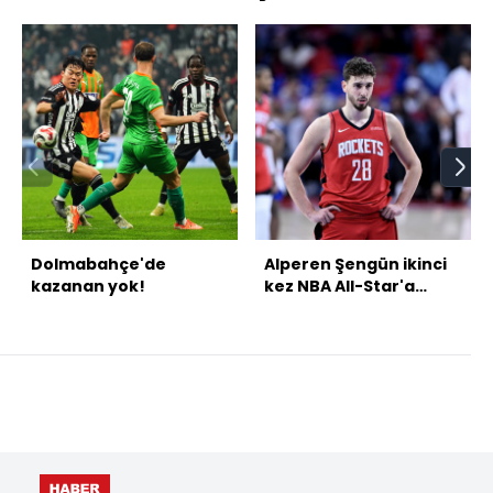
Dolmabahçe'de
Alperen Şengün ikinci
kazanan yok!
kez NBA All-Star'a
seçildi!