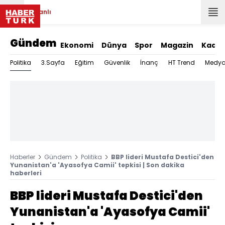
Canlı
Gündem
Ekonomi
Dünya
Spor
Magazin
Kadın
Politika
3.Sayfa
Eğitim
Güvenlik
İnanç
HT Trend
Medy
Haberler
Gündem
Politika
BBP lideri Mustafa Destici'den
Yunanistan'a 'Ayasofya Camii' tepkisi | Son dakika
haberleri
BBP lideri Mustafa Destici'den
Yunanistan'a 'Ayasofya Camii'