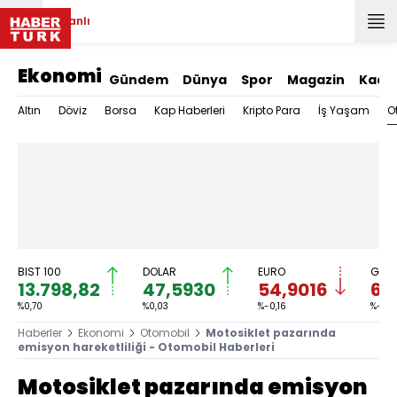
Canlı
Ekonomi
Gündem
Dünya
Spor
Magazin
Kadı
O
Altın
Döviz
Borsa
Kap Haberleri
Kripto Para
İş Yaşam
BIST 100
DOLAR
EURO
GRAM
13.798,82
47,5930
54,9016
6.
%0,70
%0,03
%-0,16
%-0,0
Haberler
Ekonomi
Otomobil
Motosiklet pazarında
emisyon hareketliliği - Otomobil Haberleri
Motosiklet pazarında emisyon