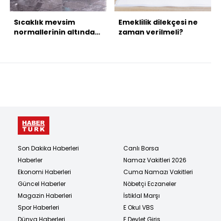
Sıcaklık mevsim
Emeklilik dilekçesi ne
normallerinin altında!
zaman verilmeli?
4 bölgede sağanak ve
kar!
Son Dakika Haberleri
Canlı Borsa
Haberler
Namaz Vakitleri 2026
Ekonomi Haberleri
Cuma Namazı Vakitleri
Güncel Haberler
Nöbetçi Eczaneler
Magazin Haberleri
İstiklal Marşı
Spor Haberleri
E Okul VBS
Dünya Haberleri
E Devlet Giriş