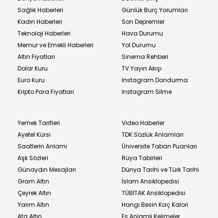
Sağlık Haberleri
Günlük Burç Yorumları
Kadın Haberleri
Son Depremler
Teknoloji Haberleri
Hava Durumu
Memur ve Emekli Haberleri
Yol Durumu
Altın Fiyatları
Sinema Rehberi
Dolar Kuru
TV Yayın Akışı
Euro Kuru
Instagram Dondurma
Kripto Para Fiyatları
Instagram Silme
Yemek Tarifleri
Video Haberler
Ayetel Kürsi
TDK Sözlük Anlamları
Saatlerin Anlamı
Üniversite Taban Puanları
Aşk Sözleri
Rüya Tabirleri
Günaydın Mesajları
Dünya Tarihi ve Türk Tarihi
Gram Altın
İslam Ansiklopedisi
Çeyrek Altın
TÜBİTAK Ansiklopedisi
Yarım Altın
Hangi Besin Kaç Kalori
Ata Altın
Eş Anlamlı Kelimeler