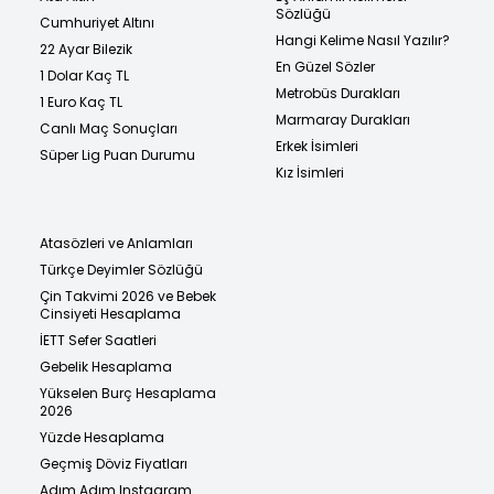
Sözlüğü
Cumhuriyet Altını
Hangi Kelime Nasıl Yazılır?
22 Ayar Bilezik
En Güzel Sözler
1 Dolar Kaç TL
Metrobüs Durakları
1 Euro Kaç TL
Marmaray Durakları
Canlı Maç Sonuçları
Erkek İsimleri
Süper Lig Puan Durumu
Kız İsimleri
Atasözleri ve Anlamları
Türkçe Deyimler Sözlüğü
Çin Takvimi 2026 ve Bebek
Cinsiyeti Hesaplama
İETT Sefer Saatleri
Gebelik Hesaplama
Yükselen Burç Hesaplama
2026
Yüzde Hesaplama
Geçmiş Döviz Fiyatları
Adım Adım Instagram