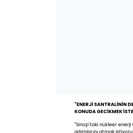
"ENERJİ SANTRALİNİN D
KONUDA GECİKMEK İST
"Sinop'taki nükleer enerji
adımlarını atmak istiyor