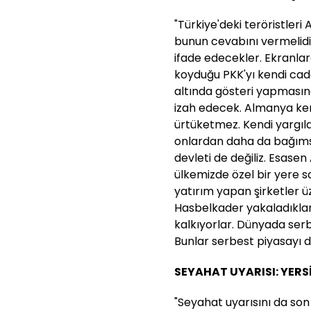
"Türkiye'deki teröristle
bunun cevabını vermelidir
ifade edecekler. Ekranlar
koyduğu PKK'yı kendi cad
altında gösteri yapması
izah edecek. Almanya kend
ürtüketmez. Kendi yargıl
onlardan daha da bağımsızd
devleti de değiliz. Esasen
ülkemizde özel bir yere sa
yatırım yapan şirketler ü
Hasbelkader yakaladıkları
kalkıyorlar. Dünyada serb
Bunlar serbest piyasayı da
SEYAHAT UYARISI: YERS
"Seyahat uyarısını da son