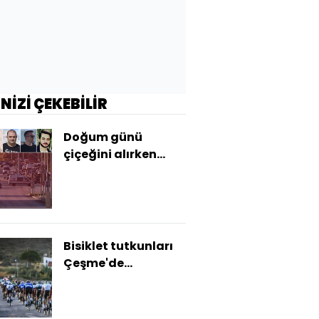
İNİZİ ÇEKEBİLİR
Doğum günü
çiçeğini alırken
şehit ettiler!
Yüreğimize
gömdük sizi!
Bisiklet tutkunları
Çeşme'de
buluşacak