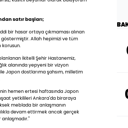
dan satır başları;
BA
ddi bir hasar ortaya çıkmaması alınan
u göstermiştir. Allah hepimizi ve tüm
n korusun.
nlanan İkitelli Şehir Hastanemiz,
ğlık alanında yepyeni bir vizyon
 ile Japon dostlarıma şahsım, milletim
.
inin hemen ertesi haftasında Japon
şaat yetkilileri Ankara'da biraraya
yüksek meblada bir anlaşmanın
lılıkla devam ettirmek ancak gerçek
r anlaşmadır."