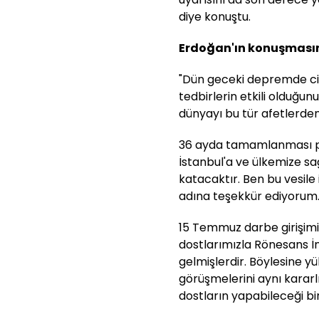
diye konuştu.
Erdoğan'ın konuşmasın
"Dün geceki depremde ci
tedbirlerin etkili olduğun
dünyayı bu tür afetlerde
36 ayda tamamlanması pla
İstanbul'a ve ülkemize sa
katacaktır. Ben bu vesile
adına teşekkür ediyorum
15 Temmuz darbe girişim
dostlarımızla Rönesans İn
gelmişlerdir. Böylesine 
görüşmelerini aynı karar
dostların yapabileceği bi