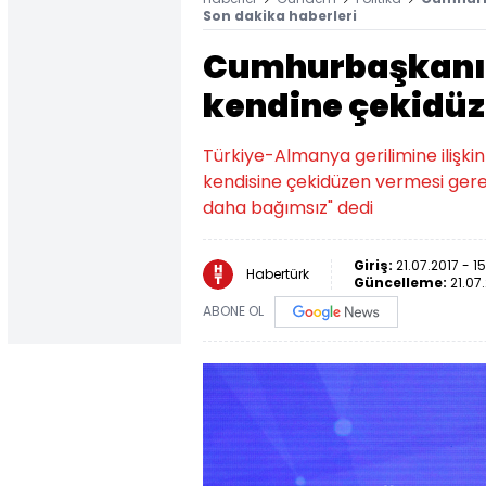
Son dakika haberleri
Cumhurbaşkanı
kendine çekidüz
Türkiye-Almanya gerilimine iliş
kendisine çekidüzen vermesi gerek
daha bağımsız" dedi
Giriş:
21.07.2017 - 1
Habertürk
Güncelleme:
21.07
ABONE OL