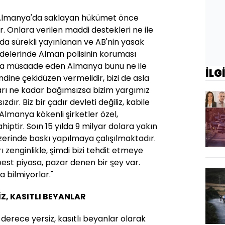
ri Almanya'da saklayan hükümet önce
. Onlara verilen maddi destekleri ne ile
da sürekli yayınlanan ve AB'nin yasak
delerinde Alman polisinin koruması
na müsaade eden Almanya bunu ne ile
İLG
ine çekidüzen vermelidir, bizi de asla
arı ne kadar bağımsızsa bizim yargımız
ır. Biz bir çadır devleti değiliz, kabile
 Almanya kökenli şirketler özel,
hiptir. Soın 15 yılda 9 milyar dolara yakın
zerinde baskı yapılmaya çalışılmaktadır.
 zenginlikle, şimdi bizi tehdit etmeye
est piyasa, pazar denen bir şey var.
 bilmiyorlar."
İZ, KASITLI BEYANLAR
 derece yersiz, kasıtlı beyanlar olarak