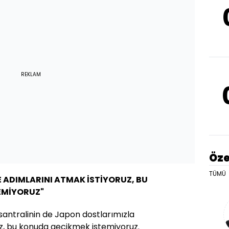
REKLAM
Öze
TÜMÜ
E ADIMLARINI ATMAK İSTİYORUZ, BU
EMİYORUZ"
 santralinin de Japon dostlarımızla
uz, bu konuda gecikmek istemiyoruz.