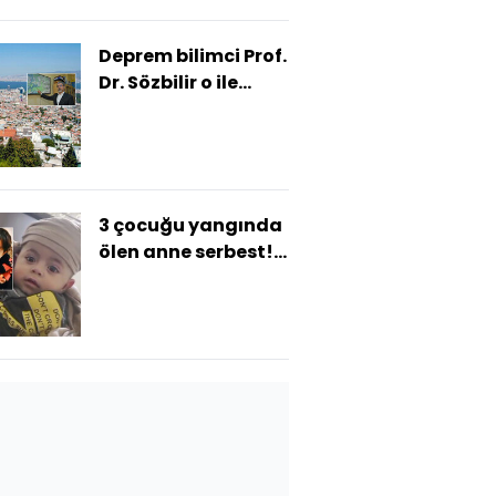
Deprem bilimci Prof.
Dr. Sözbilir o ile
dikkat çekti!
"Kentte 7.2'lik
deprem üretecek 4
fay var!"
3 çocuğu yangında
ölen anne serbest!
İşte adli kontrol
gerekçesi!