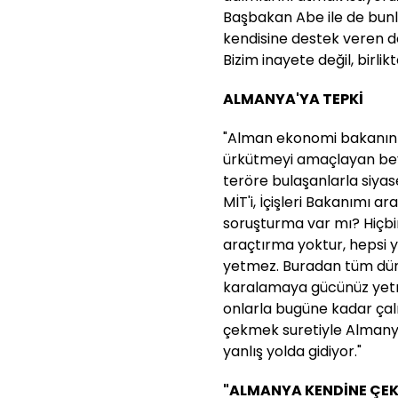
Başbakan Abe ile de bunla
kendisine destek veren d
Bizim inayete değil, birli
ALMANYA'YA TEPKİ
"Alman ekonomi bakanının
ürkütmeyi amaçlayan beya
teröre bulaşanlarla siyase
MİT'i, İçişleri Bakanımı ar
soruşturma var mı? Hiçbir 
araçtırma yoktur, hepsi 
yetmez. Buradan tüm düny
karalamaya gücünüz yetm
onlarla bugüne kadar çal
çekmek suretiyle Almanya
yanlış yolda gidiyor."
"ALMANYA KENDİNE ÇEK