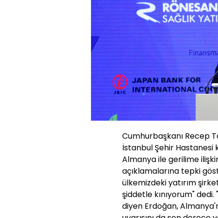
Cumhurbaşkanı Recep Tayy
İstanbul Şehir Hastanesi
Almanya ile gerilime iliş
açıklamalarına tepki gö
ülkemizdeki yatırım şirk
şiddetle kınıyorum" dedi.
diyen Erdoğan, Almanya'n
uyarısını da son derece y