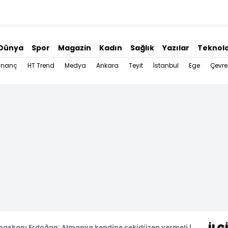
Dünya
Spor
Magazin
Kadın
Sağlık
Yazılar
Teknolo
İnanç
HT Trend
Medya
Ankara
Teyit
İstanbul
Ege
Çevre
aşkanı Erdoğan: Almanya kendine çekidüzen vermeli |