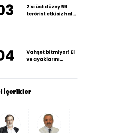
03
2'si üst düzey 59
terörist etkisiz hale
getirildi
04
Vahşet bitmiyor! El
ve ayaklarını
bağlayıp boğdular!
l İçerikler