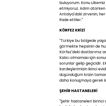
buluyorum. Konu ülkemiz 
etmiyoruz. Adım atarken a
Antalya'daki zirvenin, he
ifade ettiler."
KÖRFEZ KRİZİ
"Türkiye bu bölgede yaşa
görmekte hepsinin de huz
Körfez'deki dostlarımız a
Kalıcı olmaması için son
sorunlar gelip geçicidir. E
kardeşlerimizin ikinci ev
düşündüğüm krizin tamame
daha konuşmaya gerek k
ŞEHİR HASTANELERİ
"Şehir hastaneleri birinc