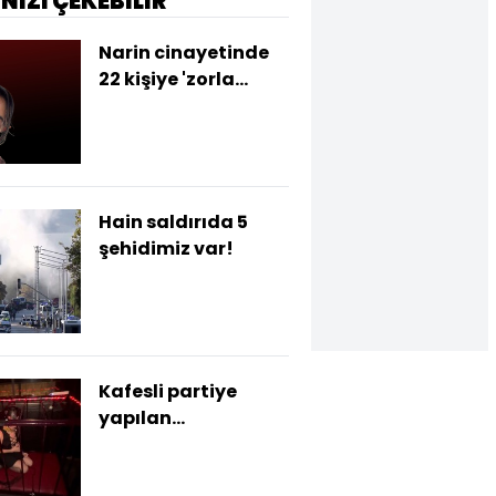
İNİZİ ÇEKEBİLİR
Narin cinayetinde
22 kişiye 'zorla
getirme' kararı!
Hain saldırıda 5
şehidimiz var!
Kafesli partiye
yapılan
operasyonda yeni
detaylar!