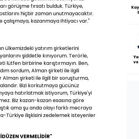
rı görüşme fırsatı bulduk. Türkiye,
Kay
ostlarını hiçbir zaman unutmayacaktır.
De
kte çalışmaya, kazanmaya ihtiyacı var."
haf
a
bl
 ülkemizdeki yatırım şirketlerini
nlarını şiddetle kınıyorum. Terörle,
Ye
ve
ti lütfen birbirine karıştırmayın. Ben,
adım sordum, Alman şirketi ile ilgili
Alman şirketi ile ilgili bir soruşturma,
yalandır. Bizi korkutmaya gücünüz
aya hatırlatmak istiyorum, Türkiye'yi
ez. Biz kazan-kazan esasına göre
ıştık ama şu anda olayı farklı mecraya
-Türkiye ilişkisini zedelemek isteyenler
İDÜZEN VERMELİDİR"