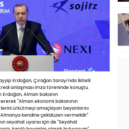
ip Erdoğan, Çırağan Sarayı'nda İkitelli
 kredi anlaşması imza töreninde konuştu.
kin Erdoğan, Alman bakanın
stererek "Alman ekonomi bakanının
etlerini ürkütmeyi amaçlayan beyanlarını
 "Almanya kendine çekidüzen vermelidir"
ın seyahat uyarısı için de "Seyahat
ersiz, kasıtlı beyanlar olarak buluyorum"