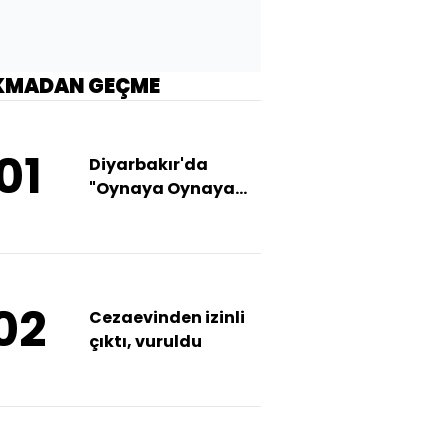
KMADAN GEÇME
01
Diyarbakır'da
"Oynaya Oynaya
Gelin Çocuklar"
etkinliği
02
Cezaevinden izinli
çıktı, vuruldu