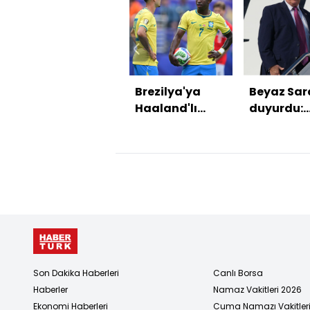
Brezilya'ya
Beyaz Sar
Haaland'lı
duyurdu:
Norveç şoku!
Trump'ın
Türkiye
programı
Son Dakika Haberleri
Canlı Borsa
Haberler
Namaz Vakitleri 2026
Ekonomi Haberleri
Cuma Namazı Vakitler