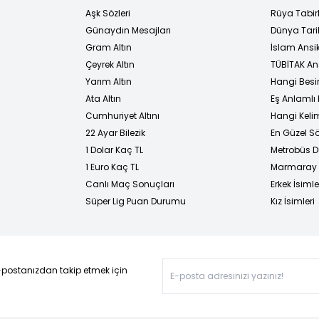
Aşk Sözleri
Rüya Tabirl
Günaydın Mesajları
Dünya Tarih
Gram Altın
İslam Ansi
Çeyrek Altın
TÜBİTAK An
Yarım Altın
Hangi Besi
Ata Altın
Eş Anlamlı 
Cumhuriyet Altını
Hangi Kelim
22 Ayar Bilezik
En Güzel Sö
1 Dolar Kaç TL
Metrobüs D
1 Euro Kaç TL
Marmaray D
Canlı Maç Sonuçları
Erkek İsimle
Süper Lig Puan Durumu
Kız İsimleri
-postanızdan takip etmek için