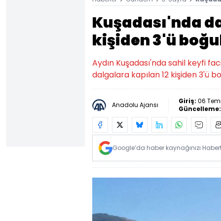
Kuşadası'nda da
kişiden 3'ü boğu
Aydın Kuşadası'nda sahil keyfi faci
dalgalara kapılan 12 kişiden 3'ü b
Giriş:
06 Temm
Anadolu Ajansı
Güncelleme
Google’da haber kaynağınızı Habertü