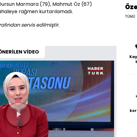
 Dursun Marmara (79), Mahmut Öz (67)
Öze
ahaleye rağmen kurtarılamadı.
TÜMÜ
afından servis edilmiştir.
ÖNERİLEN VİDEO
Kay
De
haf
a
bl
kor
Videoyu
Oynat