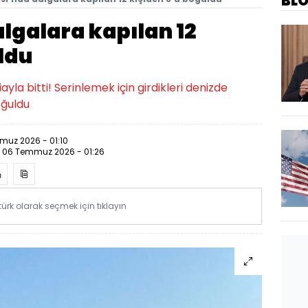
BL
lgalara kapılan 12
ldu
ayla bitti! Serinlemek için girdikleri denizde
oğuldu
uz 2026 - 01:10
:
06 Temmuz 2026 - 01:26
rk olarak seçmek için tıklayın