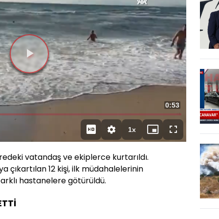
Videoyu
Oynat
Toplam
0:53
Süre
1x
Oynatma
Mini
Tam
Hızı
oynatıcı
Ekran
redeki vatandaş ve ekiplerce kurtarıldı.
a çıkartılan 12 kişi, ilk müdahalelerinin
arklı hastanelere götürüldü.
ETTİ