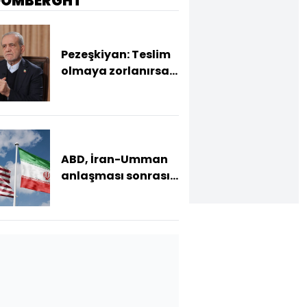
OOMBERGHT
Pezeşkiyan: Teslim
olmaya zorlanırsak
savaşırız, boyun
eğmeyiz
ABD, İran-Umman
anlaşması sonrası
ablukayı
kaldıracak