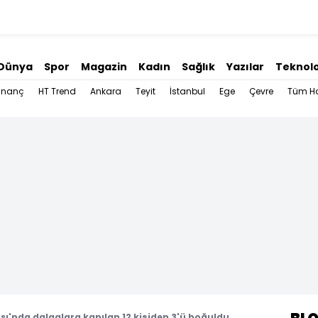
Dünya
Spor
Magazin
Kadın
Sağlık
Yazılar
Teknolo
İnanç
HT Trend
Ankara
Teyit
İstanbul
Ege
Çevre
Tüm Ha
ı'nda dalgalara kapılan 12 kişiden 3'ü boğuldu