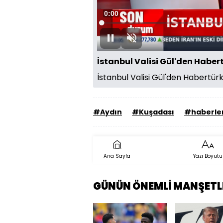
Süre
0:00
Yüklendi
:
0.24%
Oynat
Sesi
Aç
İstanbul Valisi Gül'den Habe
İstanbul Valisi Gül'den Habertür
#Aydın
#Kuşadası
#haberle
Ana Sayfa
Yazı Boyutu
GÜNÜN ÖNEMLİ MANŞETL