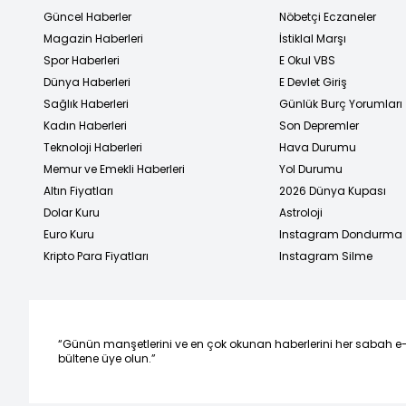
Güncel Haberler
Nöbetçi Eczaneler
Magazin Haberleri
İstiklal Marşı
Spor Haberleri
E Okul VBS
Dünya Haberleri
E Devlet Giriş
Sağlık Haberleri
Günlük Burç Yorumları
Kadın Haberleri
Son Depremler
Teknoloji Haberleri
Hava Durumu
Memur ve Emekli Haberleri
Yol Durumu
Altın Fiyatları
2026 Dünya Kupası
Dolar Kuru
Astroloji
Euro Kuru
Instagram Dondurma
Kripto Para Fiyatları
Instagram Silme
“Günün manşetlerini ve en çok okunan haberlerini her sabah e
bültene üye olun.”