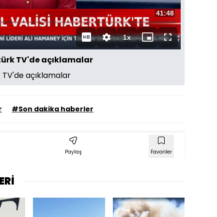
Toplam
41:48
Süre
1x
Oynatma
Mini
Tam
Hızı
oynatıcı
Ekran
rtürk TV'de açıklamalar
k TV'de açıklamalar
r
#Son dakika haberler
Paylaş
Favoriler
ERİ