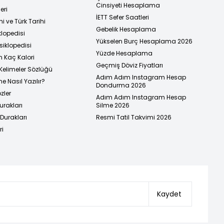
Cinsiyeti Hesaplama
eri
İETT Sefer Saatleri
i ve Türk Tarihi
Gebelik Hesaplama
klopedisi
Yükselen Burç Hesaplama 2026
siklopedisi
Yüzde Hesaplama
n Kaç Kalori
Geçmiş Döviz Fiyatları
Kelimeler Sözlüğü
Adım Adım Instagram Hesap
e Nasıl Yazılır?
Dondurma 2026
zler
Adım Adım Instagram Hesap
urakları
Silme 2026
urakları
Resmi Tatil Takvimi 2026
ri
Kaydet