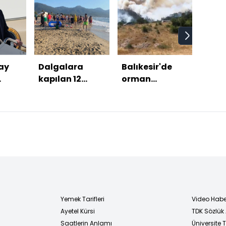
ay
Dalgalara
Balıkesir'de
"Bu 
kapılan 12
orman
birli
kişiden 3'ü
yangını!
bera
boğuldu
haki
Yemek Tarifleri
Video Habe
Ayetel Kürsi
TDK Sözlük
i
Saatlerin Anlamı
Üniversite