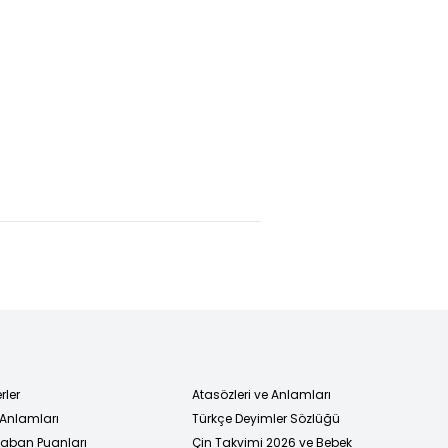
ülkede
Ankara'da
İran'dan yeni
k ve
NATO Zirvesi
açıklama: ABD
berlik
hareketliliği
ile barışımız
m olacak"
başladı
yok
rler
Atasözleri ve Anlamları
 Anlamları
Türkçe Deyimler Sözlüğü
 Taban Puanları
Çin Takvimi 2026 ve Bebek