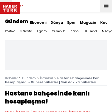
Canlı
Gündem
Ekonomi
Dünya
Spor
Magazin
Kadın
Politika
3.Sayfa
Eğitim
Güvenlik
İnanç
HT Trend
Medy
Haberler
Gündem
İstanbul
Hastane bahçesinde kanlı
hesaplaşma! - Güncel haberler | Son dakika haberleri
Hastane bahçesinde kanlı
hesaplaşma!