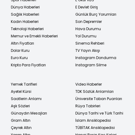
Dünya Haberleri
E Devlet Giriş
Sağlık Haberleri
Günlük Burç Yorumları
Kadın Haberleri
Son Depremler
Teknoloji Haberleri
Hava Durumu
Memur ve Emekli Haberleri
Yol Durumu
Altın Fiyatları
Sinema Rehberi
Dolar Kuru
TV Yayın Akışı
Euro Kuru
Instagram Dondurma
Kripto Para Fiyatları
Instagram Silme
Yemek Tarifleri
Video Haberler
Ayetel Kürsi
TDK Sözlük Anlamları
Saatlerin Anlamı
Üniversite Taban Puanları
Aşk Sözleri
Rüya Tabirleri
Günaydın Mesajları
Dünya Tarihi ve Türk Tarihi
Gram Altın
İslam Ansiklopedisi
Çeyrek Altın
TÜBİTAK Ansiklopedisi
Yarım Altın
Hangi Besin Kaç Kalori