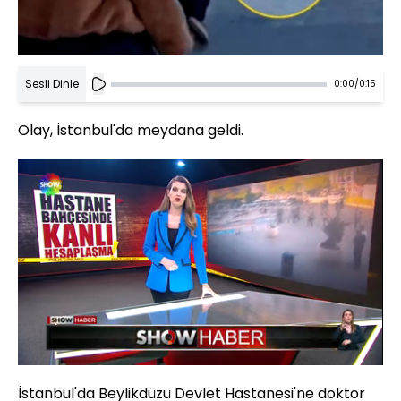
Sesli Dinle
0:00
/
0:15
Olay, İstanbul'da meydana geldi.
Yüklendi
:
30.39%
Sesi
Oynatma
Aç
Hızı
İstanbul'da Beylikdüzü Devlet Hastanesi'ne doktor