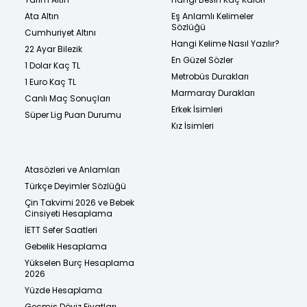
Ata Altın
Eş Anlamlı Kelimeler
Sözlüğü
Cumhuriyet Altını
Hangi Kelime Nasıl Yazılır?
22 Ayar Bilezik
En Güzel Sözler
1 Dolar Kaç TL
Metrobüs Durakları
1 Euro Kaç TL
Marmaray Durakları
Canlı Maç Sonuçları
Erkek İsimleri
Süper Lig Puan Durumu
Kız İsimleri
Atasözleri ve Anlamları
Türkçe Deyimler Sözlüğü
Çin Takvimi 2026 ve Bebek
Cinsiyeti Hesaplama
İETT Sefer Saatleri
Gebelik Hesaplama
Yükselen Burç Hesaplama
2026
Yüzde Hesaplama
Geçmiş Döviz Fiyatları