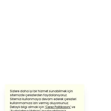
Sizlere daha iyi bir hizmet sunabilmek için
sitemizde çerezlerden faydalanıyoruz.
Sitemizi kullanmaya devam ederek çerezleri
Powered by
Translate
kullanmamıza izin vermiş oluyorsunuz.
Detaylı bilgi almak için
‘Çerez Politikasını’
ve
‘Aydınlatma Metnini’
inceleyebilirsiniz.