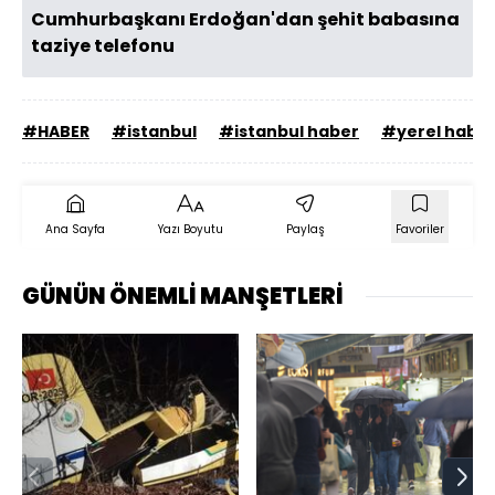
Cumhurbaşkanı Erdoğan'dan şehit babasına
taziye telefonu
#HABER
#istanbul
#istanbul haber
#yerel habe
Ana Sayfa
Yazı Boyutu
Paylaş
Favoriler
GÜNÜN ÖNEMLİ MANŞETLERİ