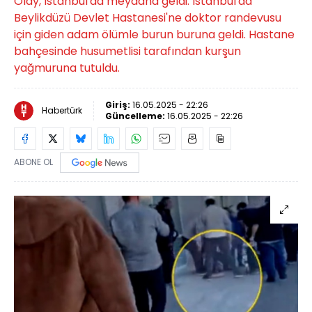
Olay, İstanbul'da meydana geldi. İstanbul'da
Beylikdüzü Devlet Hastanesi'ne doktor randevusu
için giden adam ölümle burun buruna geldi. Hastane
bahçesinde husumetlisi tarafından kurşun
yağmuruna tutuldu.
Giriş:
16.05.2025 - 22:26
Habertürk
Güncelleme:
16.05.2025 - 22:26
ABONE OL