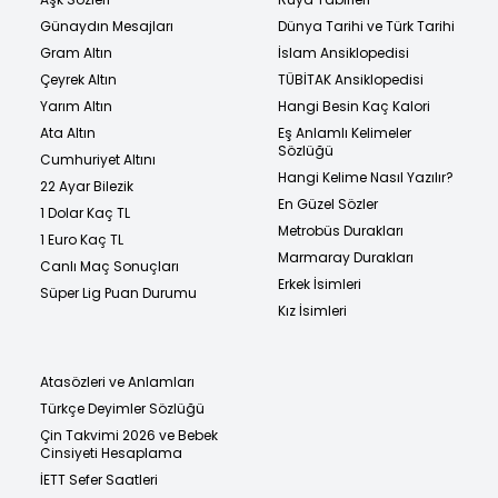
Günaydın Mesajları
Dünya Tarihi ve Türk Tarihi
Gram Altın
İslam Ansiklopedisi
Çeyrek Altın
TÜBİTAK Ansiklopedisi
Yarım Altın
Hangi Besin Kaç Kalori
Ata Altın
Eş Anlamlı Kelimeler
Sözlüğü
Cumhuriyet Altını
Hangi Kelime Nasıl Yazılır?
22 Ayar Bilezik
En Güzel Sözler
1 Dolar Kaç TL
Metrobüs Durakları
1 Euro Kaç TL
Marmaray Durakları
Canlı Maç Sonuçları
Erkek İsimleri
Süper Lig Puan Durumu
Kız İsimleri
Atasözleri ve Anlamları
Türkçe Deyimler Sözlüğü
Çin Takvimi 2026 ve Bebek
Cinsiyeti Hesaplama
İETT Sefer Saatleri