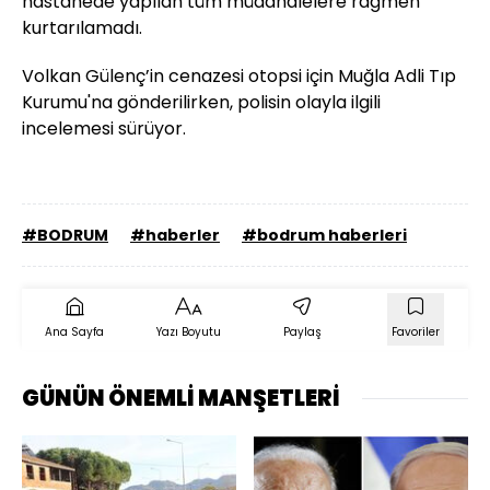
hastanede yapılan tüm müdahalelere rağmen
kurtarılamadı.
Volkan Gülenç’in cenazesi otopsi için Muğla Adli Tıp
Kurumu'na gönderilirken, polisin olayla ilgili
incelemesi sürüyor.
#BODRUM
#haberler
#bodrum haberleri
Ana Sayfa
Yazı Boyutu
Paylaş
Favoriler
GÜNÜN ÖNEMLİ MANŞETLERİ