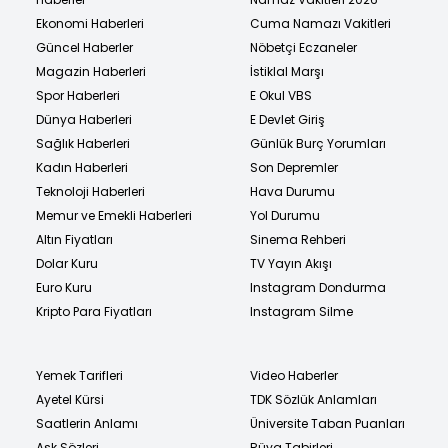
Ekonomi Haberleri
Cuma Namazı Vakitleri
Güncel Haberler
Nöbetçi Eczaneler
Magazin Haberleri
İstiklal Marşı
Spor Haberleri
E Okul VBS
Dünya Haberleri
E Devlet Giriş
Sağlık Haberleri
Günlük Burç Yorumları
Kadın Haberleri
Son Depremler
Teknoloji Haberleri
Hava Durumu
Memur ve Emekli Haberleri
Yol Durumu
Altın Fiyatları
Sinema Rehberi
Dolar Kuru
TV Yayın Akışı
Euro Kuru
Instagram Dondurma
Kripto Para Fiyatları
Instagram Silme
Yemek Tarifleri
Video Haberler
Ayetel Kürsi
TDK Sözlük Anlamları
Saatlerin Anlamı
Üniversite Taban Puanları
Aşk Sözleri
Rüya Tabirleri