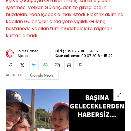
Eşi ve çocuğuyla Ortakent Yahşi sahiline giden
işletmeci Volkan Gülenç, denize girdiği otelin
buzdolabından içecek almak istedi. Elektrik akımına
kapılan Gülenç, bir anda yere yığıldı. Gülenç
hastanede yapılan tüm müdahalelere rağmen
kurtarılamadı
İhlas Haber
Giriş:
09.07.2018 - 14:35
Ajansı
Güncelleme:
09.07.2018 - 15:42
ABONE OL