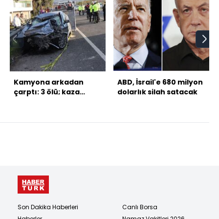
Kamyona arkadan
ABD, İsrail'e 680 milyon
çarptı: 3 ölü; kaza
dolarlık silah satacak
kamerada
Son Dakika Haberleri
Canlı Borsa
Haberler
Namaz Vakitleri 2026