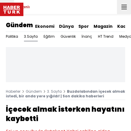
Canlı
Gündem
Ekonomi
Dünya
Spor
Magazin
Kadın
3.Sayfa
Politika
Eğitim
Güvenlik
İnanç
HT Trend
Medy
Haberler
Gündem
3. Sayfa
Buzdolabından içecek almak
istedi, bir anda yere yığıldı! | Son dakika haberleri
İçecek almak isterken hayatını
kaybetti