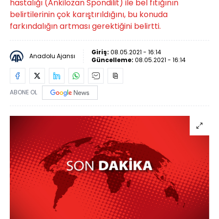
hastalığı (Ankilozan Spondilit) ile bel fıtığının
belirtilerinin çok karıştırıldığını, bu konuda
farkındalığın artması gerektiğini belirtti.
Giriş:
08.05.2021 - 16:14
Anadolu Ajansı
Güncelleme:
08.05.2021 - 16:14
ABONE OL