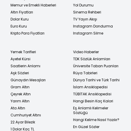
Memur ve Emekli Haberleri
Yol Durumu
Altın Fiyatları
Sinema Rehberi
Dolar Kuru
TV Yayın Akışı
Euro Kuru
Instagram Dondurma
Kripto Para Fiyatları
Instagram Silme
Yemek Tarifleri
Video Haberler
Ayetel Kürsi
TDK Sözlük Anlamları
Saatlerin Anlamı
Üniversite Taban Puanları
Aşk Sözleri
Rüya Tabirleri
Günaydın Mesajları
Dünya Tarihi ve Türk Tarihi
Gram Altın
İslam Ansiklopedisi
Çeyrek Altın
TÜBİTAK Ansiklopedisi
Yarım Altın
Hangi Besin Kaç Kalori
Ata Altın
Eş Anlamlı Kelimeler
Sözlüğü
Cumhuriyet Altını
Hangi Kelime Nasıl Yazılır?
22 Ayar Bilezik
En Güzel Sözler
1 Dolar Kaç TL