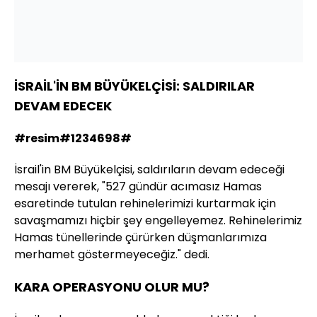
İSRAİL'İN BM BÜYÜKELÇİSİ: SALDIRILAR
DEVAM EDECEK
#resim#1234698#
İsrail'in BM Büyükelçisi, saldırıların devam edeceği
mesajı vererek, "527 gündür acımasız Hamas
esaretinde tutulan rehinelerimizi kurtarmak için
savaşmamızı hiçbir şey engelleyemez. Rehinelerimiz
Hamas tünellerinde çürürken düşmanlarımıza
merhamet göstermeyeceğiz." dedi.
KARA OPERASYONU OLUR MU?