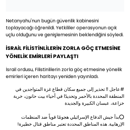
Netanyahu'nun bugün güvenlik kabinesini
toplayacağı öğrenildi. Yetkililer operasyonun açık
uçlu olduğunu ve genişlemesinin beklendiğini söyledi.
İSRAİL FİLİSTİNLİLERİN ZORLA GÖÇ ETMESİNE
YÖNELİK EMİRLERİ PAYLAŞTI
İsrail ordusu, Filistinlilerin zorla göç etmesine yönelik
emirleri içeren haritayı yeniden yayınladı.
#عاجل
‼️ تحذير إلى جميع سكان قطاع غزة المتواجدين في
المنطقة المحددة بالأحمر وتحديدًا في أحياء بيت حانون، خربة
خزاعة، عبسان الكبيرة والجديدة
⭕️بدأ جيش الدفاع الإسرائيلي هجومًا قوياً ضد المنظمات
الإرهابية. هذه المناطق المحددة تعتبر مناطق قتال خطيرة!