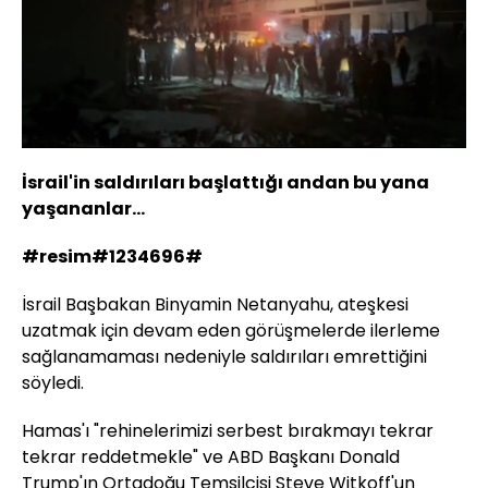
Yüklendi
:
33.87%
Sesi
Oynatma
Aç
Hızı
İsrail'in saldırıları başlattığı andan bu yana
yaşananlar...
#resim#1234696#
İsrail Başbakan Binyamin Netanyahu, ateşkesi
uzatmak için devam eden görüşmelerde ilerleme
sağlanamaması nedeniyle saldırıları emrettiğini
söyledi.
Hamas'ı "rehinelerimizi serbest bırakmayı tekrar
tekrar reddetmekle" ve ABD Başkanı Donald
Trump'ın Ortadoğu Temsilcisi Steve Witkoff'un