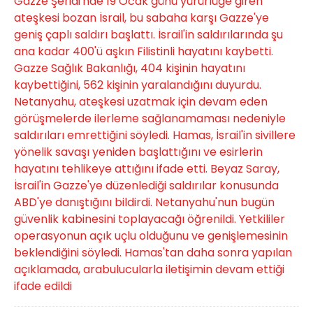
Gazze Şeridi'nde 19 Ocak günü yürürlüğe giren
ateşkesi bozan İsrail, bu sabaha karşı Gazze'ye
geniş çaplı saldırı başlattı. İsrail'in saldırılarında şu
ana kadar 400'ü aşkın Filistinli hayatını kaybetti.
Gazze Sağlık Bakanlığı, 404 kişinin hayatını
kaybettiğini, 562 kişinin yaralandığını duyurdu.
Netanyahu, ateşkesi uzatmak için devam eden
görüşmelerde ilerleme sağlanamaması nedeniyle
saldırıları emrettiğini söyledi. Hamas, İsrail'in sivillere
yönelik savaşı yeniden başlattığını ve esirlerin
hayatını tehlikeye attığını ifade etti. Beyaz Saray,
İsrail'in Gazze'ye düzenlediği saldırılar konusunda
ABD'ye danıştığını bildirdi. Netanyahu'nun bugün
güvenlik kabinesini toplayacağı öğrenildi. Yetkililer
operasyonun açık uçlu olduğunu ve genişlemesinin
beklendiğini söyledi. Hamas'tan daha sonra yapılan
açıklamada, arabulucularla iletişimin devam ettiği
ifade edildi