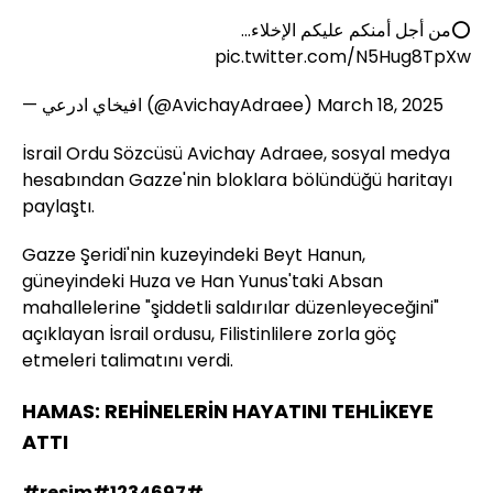
⭕️من أجل أمنكم عليكم الإخلاء…
pic.twitter.com/N5Hug8TpXw
— افيخاي ادرعي (@AvichayAdraee)
March 18, 2025
İsrail Ordu Sözcüsü Avichay Adraee, sosyal medya
hesabından Gazze'nin bloklara bölündüğü haritayı
paylaştı.
Gazze Şeridi'nin kuzeyindeki Beyt Hanun,
güneyindeki Huza ve Han Yunus'taki Absan
mahallelerine "şiddetli saldırılar düzenleyeceğini"
açıklayan İsrail ordusu, Filistinlilere zorla göç
etmeleri talimatını verdi.
HAMAS: REHİNELERİN HAYATINI TEHLİKEYE
ATTI
#resim#1234697#