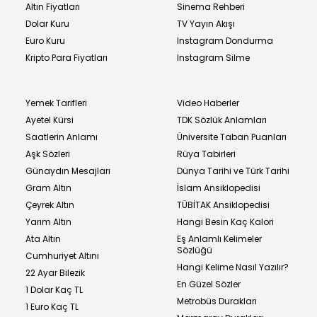
Altın Fiyatları
Sinema Rehberi
Dolar Kuru
TV Yayın Akışı
Euro Kuru
Instagram Dondurma
Kripto Para Fiyatları
Instagram Silme
Yemek Tarifleri
Video Haberler
Ayetel Kürsi
TDK Sözlük Anlamları
Saatlerin Anlamı
Üniversite Taban Puanları
Aşk Sözleri
Rüya Tabirleri
Günaydın Mesajları
Dünya Tarihi ve Türk Tarihi
Gram Altın
İslam Ansiklopedisi
Çeyrek Altın
TÜBİTAK Ansiklopedisi
Yarım Altın
Hangi Besin Kaç Kalori
Ata Altın
Eş Anlamlı Kelimeler
Sözlüğü
Cumhuriyet Altını
Hangi Kelime Nasıl Yazılır?
22 Ayar Bilezik
En Güzel Sözler
1 Dolar Kaç TL
Metrobüs Durakları
1 Euro Kaç TL