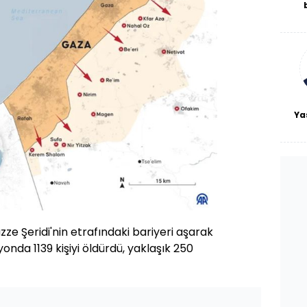
De
haf
a
bl
Ya
e Şeridi'nin etrafındaki bariyeri aşarak
yonda 1139 kişiyi öldürdü, yaklaşık 250