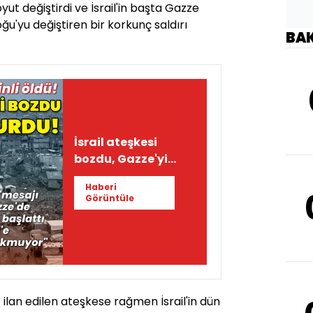
oyut değiştirdi ve İsrail'in başta Gazze
u'yu değiştiren bir korkunç saldırı
BA
İsrail ateşkesi
bozdu, Gazze'yi
vurdu!
Haberi
Görüntüle
ve ilan edilen ateşkese rağmen İsrail'in dün