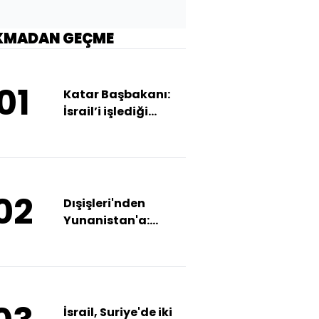
KMADAN GEÇME
01
Katar Başbakanı:
İsrail’i işlediği
suçlardan sorumlu
tutmalı
02
Dışişleri'nden
Yunanistan'a:
Mesnetsiz ve
küstah
İsrail, Suriye'de iki