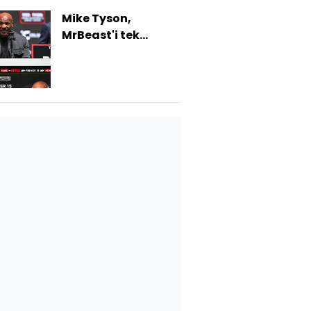
Mike Tyson,
MrBeast'i tek
yumrukta yere yıktı