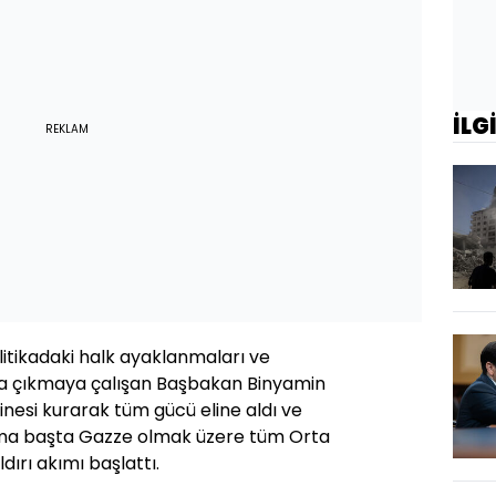
İLG
REKLAM
olitikadaki halk ayaklanmaları ve
şa çıkmaya çalışan Başbakan Binyamin
nesi kurarak tüm gücü eline aldı ve
ma başta Gazze olmak üzere tüm Orta
dırı akımı başlattı.