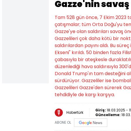
Gazze'nin savaş d
Tam 528 gün önce, 7 Ekim 2023 ta
çatışmalar; tüm Orta Doğu'yu teme
Gazze'ye olan saldırıları savaş ö
Gazzelileri çok daha kötü bir no
saldırılardan payını aldı. Bu süreç 
Ekseni" kırıldı. 50 binden fazla Fil
çabasıyla bir ateşkesle duraklatıl
düzenlediği hava saldırısıyla 300'd
Donald Trump'ın tam desteğini ala
sürdürüyor. Gazzeliler ise bombal
Gazzelileri Gazze'den sürerek Ga
tehdidiyle de karşı karşıya.
Giriş:
18.03.2025 - 11
Habertürk
Güncelleme:
18.03.
ABONE OL