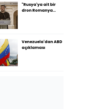
"Rusya'ya ait bir
dron Romanya
hava sahasına
girdi"
Venezuela'dan ABD
açıklaması