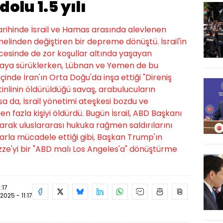
olu 1.5 yılı
rihinde İsrail ve Hamas arasında alevlenen
linden değiştiren bir depreme dönüştü. İsrail'in
ncesinde de zor koşullar altında yaşayan
ktaya sürüklerken, Lübnan ve Yemen de bu
içinde İran'ın Orta Doğu'da inşa ettiği "Direniş
istinlinin öldürüldüğü savaş, arabulucuların
sa da, İsrail yönetimi ateşkesi bozdu ve
en fazla kişiyi öldürdü. Bugün İsrail, ABD Başkanı
rak uluslararası hukuka rağmen saldırılarını
arla mücadele ettiği gibi, Başkan Trump'ın
zze'yi bir "ABD malı Los Angeles'a" dönüştürme
:17
2025 - 11:17