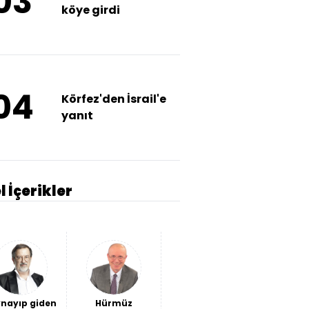
03
köye girdi
04
Körfez'den İsrail'e
yanıt
l İçerikler
nayıp giden
Hürmüz
Avantaj
Ceuta'da