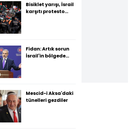
Bisiklet yarışı, İsrail
karşıtı protesto
nedeniyle iptal
edildi
Fidan: Artık sorun
İsrail'in bölgede
yayılmacılık
peşinde olması
Mescid-i Aksa'daki
tünelleri gezdiler