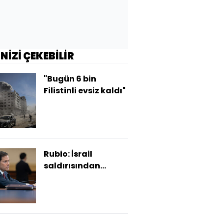
İNİZİ ÇEKEBİLİR
"Bugün 6 bin
Filistinli evsiz kaldı"
Rubio: İsrail
saldırısından
memnun değiliz