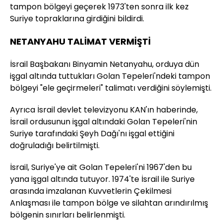
tampon bölgeyi geçerek 1973'ten sonra ilk kez
Suriye topraklarına girdiğini bildirdi.
NETANYAHU TALİMAT VERMİŞTİ
İsrail Başbakanı Binyamin Netanyahu, orduya dün
işgal altında tuttukları Golan Tepeleri'ndeki tampon
bölgeyi "ele geçirmeleri" talimatı verdiğini söylemişti.
Ayrıca İsrail devlet televizyonu KAN'ın haberinde,
İsrail ordusunun işgal altındaki Golan Tepeleri'nin
Suriye tarafındaki Şeyh Dağı'nı işgal ettiğini
doğruladığı belirtilmişti.
İsrail, Suriye'ye ait Golan Tepeleri'ni 1967'den bu
yana işgal altında tutuyor. 1974'te İsrail ile Suriye
arasında imzalanan Kuvvetlerin Çekilmesi
Anlaşması ile tampon bölge ve silahtan arındırılmış
bölgenin sınırları belirlenmişti.