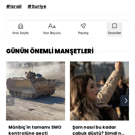
#israil
#Suriye
Ana Sayfa
Yazı Boyutu
Paylaş
Favoriler
GÜNÜN ÖNEMLİ MANŞETLERİ
Münbiç'in tamamı SMO
Şam nasıl bu kadar
kontrolüne geçti
çabuk düştü? Şimdi ne