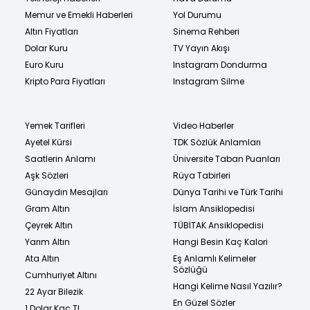
Memur ve Emekli Haberleri
Yol Durumu
Altın Fiyatları
Sinema Rehberi
Dolar Kuru
TV Yayın Akışı
Euro Kuru
Instagram Dondurma
Kripto Para Fiyatları
Instagram Silme
Yemek Tarifleri
Video Haberler
Ayetel Kürsi
TDK Sözlük Anlamları
Saatlerin Anlamı
Üniversite Taban Puanları
Aşk Sözleri
Rüya Tabirleri
Günaydın Mesajları
Dünya Tarihi ve Türk Tarihi
Gram Altın
İslam Ansiklopedisi
Çeyrek Altın
TÜBİTAK Ansiklopedisi
Yarım Altın
Hangi Besin Kaç Kalori
Ata Altın
Eş Anlamlı Kelimeler
Sözlüğü
Cumhuriyet Altını
Hangi Kelime Nasıl Yazılır?
22 Ayar Bilezik
En Güzel Sözler
1 Dolar Kaç TL