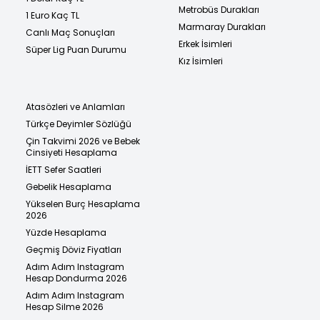
Metrobüs Durakları
1 Euro Kaç TL
Marmaray Durakları
Canlı Maç Sonuçları
Erkek İsimleri
Süper Lig Puan Durumu
Kız İsimleri
Atasözleri ve Anlamları
Türkçe Deyimler Sözlüğü
Çin Takvimi 2026 ve Bebek
Cinsiyeti Hesaplama
İETT Sefer Saatleri
Gebelik Hesaplama
Yükselen Burç Hesaplama
2026
Yüzde Hesaplama
Geçmiş Döviz Fiyatları
Adım Adım Instagram
Hesap Dondurma 2026
Adım Adım Instagram
Hesap Silme 2026