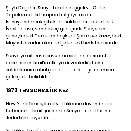
Şeyh Dağı'nın Suriye tarafının işgali ve Golan
Tepeleri'ndeki tampon bölgeye asker
konuşlandırmak gibi kara saldırılarına ek olarak
İsrail ordusu, son birkaç gün içinde Suriye'nin
güneyindeki Dera'dan başkent Şam'a ve kuzeydeki
Maysaf'a kadar olan bölgelerdeki hedefleri vurdu.
Suriye'ye ait hava savunma sistemlerinin imha
edilmesinin İsrail’in ülkeye düzenlediği hava
saldırılarının rahatça icra edebileceği anlamına
geldiği de belirtildi.
1973'TEN SONRA İLK KEZ
New York Times, İsrail yetkililerine dayandırdığı
haberinde, İsrail güçlerinin Suriye topraklarına
ilerlediğini duyurdu.
Yetkililer, İsrail'in hava güçlerinin aynı zamanda