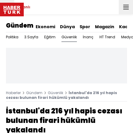
Canlı
Gündem
Ekonomi
Dünya
Spor
Magazin
Kadın
Güvenlik
Politika
3.Sayfa
Eğitim
İnanç
HT Trend
Medy
Haberler
Gündem
Güvenlik
İstanbul'da 216 yıl hapis
cezası bulunan firari hükümlü yakalandı
İstanbul'da 216 yıl hapis cezası
bulunan firari hükümlü
yakalandı