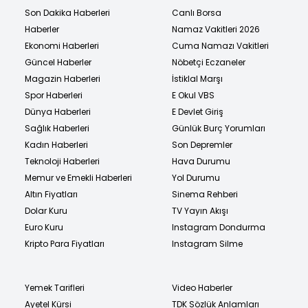
Son Dakika Haberleri
Canlı Borsa
Haberler
Namaz Vakitleri 2026
Ekonomi Haberleri
Cuma Namazı Vakitleri
Güncel Haberler
Nöbetçi Eczaneler
Magazin Haberleri
İstiklal Marşı
Spor Haberleri
E Okul VBS
Dünya Haberleri
E Devlet Giriş
Sağlık Haberleri
Günlük Burç Yorumları
Kadın Haberleri
Son Depremler
Teknoloji Haberleri
Hava Durumu
Memur ve Emekli Haberleri
Yol Durumu
Altın Fiyatları
Sinema Rehberi
Dolar Kuru
TV Yayın Akışı
Euro Kuru
Instagram Dondurma
Kripto Para Fiyatları
Instagram Silme
Yemek Tarifleri
Video Haberler
Ayetel Kürsi
TDK Sözlük Anlamları