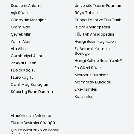
Saatlerin Anlamı
Üniversite Taban Puanları
Aşk Sözleri
Rüya Tabirleri
Günaydın Mesajları
Dünya Tarihi ve Türk Tarihi
Gram Altın
İslam Ansiklopedisi
Çeyrek Altın
TÜBİTAK Ansiklopedisi
Yarım Altın
Hangi Besin Kaç Kalori
Ata Altın
Eş Anlamlı Kelimeler
Sözlüğü
Cumhuriyet Altını
Hangi Kelime Nasıl Yazılır?
22 Ayar Bilezik
En Güzel Sözler
1 Dolar Kaç TL
Metrobüs Durakları
1 Euro Kaç TL
Marmaray Durakları
Canlı Maç Sonuçları
Erkek İsimleri
Süper Lig Puan Durumu
Kız İsimleri
Atasözleri ve Anlamları
Türkçe Deyimler Sözlüğü
Çin Takvimi 2026 ve Bebek