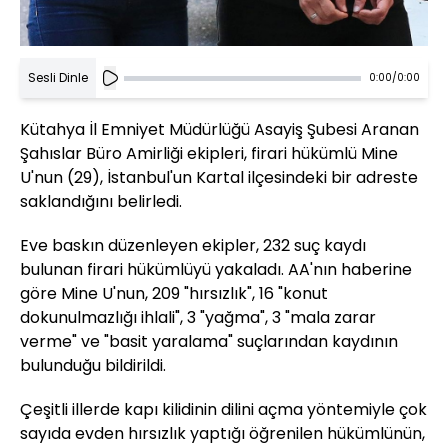
Sesli Dinle
0:00
/
0:00
Kütahya İl Emniyet Müdürlüğü Asayiş Şubesi Aranan
Şahıslar Büro Amirliği ekipleri, firari hükümlü Mine
U'nun (29), İstanbul'un Kartal ilçesindeki bir adreste
saklandığını belirledi.
Eve baskın düzenleyen ekipler, 232 suç kaydı
bulunan firari hükümlüyü yakaladı. AA'nın haberine
göre Mine U'nun, 209 "hırsızlık", 16 "konut
dokunulmazlığı ihlali", 3 "yağma", 3 "mala zarar
verme" ve "basit yaralama" suçlarından kaydının
bulunduğu bildirildi.
Çeşitli illerde kapı kilidinin dilini açma yöntemiyle çok
sayıda evden hırsızlık yaptığı öğrenilen hükümlünün,