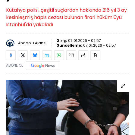
Kütahya polisi, çeşitli suçlardan hakkında 216 yıl 3 ay
kesinleşmiş hapis cezası bulunan firari hükümlüyü
İstanbul'da yakaladı
Giriş:
07.01.2026 - 02:57
Anadolu Ajansı
Güncelleme:
07.01.2026 - 02:57
ABONE OL