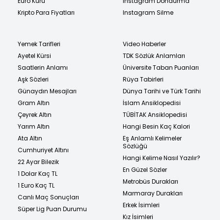
Euro Kuru
Instagram Dondurma
Kripto Para Fiyatları
Instagram Silme
Yemek Tarifleri
Video Haberler
Ayetel Kürsi
TDK Sözlük Anlamları
Saatlerin Anlamı
Üniversite Taban Puanları
Aşk Sözleri
Rüya Tabirleri
Günaydın Mesajları
Dünya Tarihi ve Türk Tarihi
Gram Altın
İslam Ansiklopedisi
Çeyrek Altın
TÜBİTAK Ansiklopedisi
Yarım Altın
Hangi Besin Kaç Kalori
Ata Altın
Eş Anlamlı Kelimeler
Sözlüğü
Cumhuriyet Altını
Hangi Kelime Nasıl Yazılır?
22 Ayar Bilezik
En Güzel Sözler
1 Dolar Kaç TL
Metrobüs Durakları
1 Euro Kaç TL
Marmaray Durakları
Canlı Maç Sonuçları
Erkek İsimleri
Süper Lig Puan Durumu
Kız İsimleri