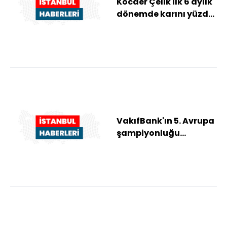
Kocaer Çelik ilk 6 aylık
dönemde karını yüzde
200 artırdı
VakıfBank'ın 5. Avrupa
şampiyonluğu
belgesel oldu