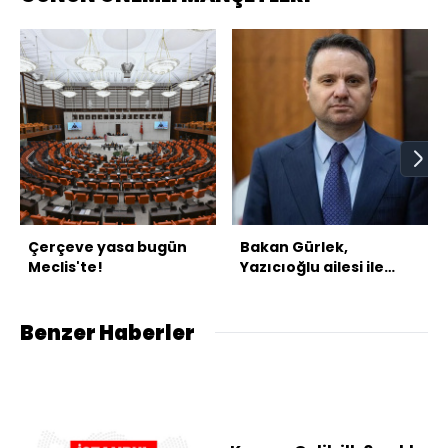
Çerçeve yasa bugün
Bakan Gürlek,
Meclis'te!
Yazıcıoğlu ailesi ile
görüşecek
Benzer Haberler