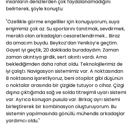
insanların denizlerden çok faydalanamadığını
belirterek, şöyle konuştu:
"Özellikle görme engelliler için konuşuyorum, suya
erişimimiz çok az. Su sporlarını tanıtmak, sevdirmek,
meraklı olan arkadaşları cesaretlendirmek… Biraz
da amacım buydu. Beykoz’dan Yeniköy’e geçtim.
Gayet iyi geçtik, 20 dakikada buradaydım. Zaman
zaman akıntıya girdik, sert akıntı vardı. Ama
beklediğimden daha rahat oldu. Teknolojilerimiz de
iyi çalıştı. Navigasyon sistemimiz var. A noktasından
B noktasına işaretliyoruz, beni otopilot gibi düşünün
o noktalar arasında bir çizgide tutuyor o cihaz. Çizgi
dışına çıktığımda sağ ve solda titreşimli uyarı sistemi
var. Ayrıca konuşan pusula var. Birkaç ayrı sistemi
birleştirerek bir kombinasyon oluşturuyorum. Bu
sistemin yapılmasında gönüllü mühendis arkadaşlar
yardımcı oldu."