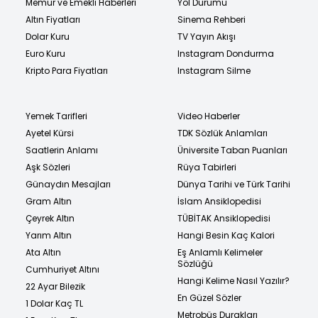
Memur ve Emekli Haberleri
Yol Durumu
Altın Fiyatları
Sinema Rehberi
Dolar Kuru
TV Yayın Akışı
Euro Kuru
Instagram Dondurma
Kripto Para Fiyatları
Instagram Silme
Yemek Tarifleri
Video Haberler
Ayetel Kürsi
TDK Sözlük Anlamları
Saatlerin Anlamı
Üniversite Taban Puanları
Aşk Sözleri
Rüya Tabirleri
Günaydın Mesajları
Dünya Tarihi ve Türk Tarihi
Gram Altın
İslam Ansiklopedisi
Çeyrek Altın
TÜBİTAK Ansiklopedisi
Yarım Altın
Hangi Besin Kaç Kalori
Ata Altın
Eş Anlamlı Kelimeler
Sözlüğü
Cumhuriyet Altını
Hangi Kelime Nasıl Yazılır?
22 Ayar Bilezik
En Güzel Sözler
1 Dolar Kaç TL
Metrobüs Durakları