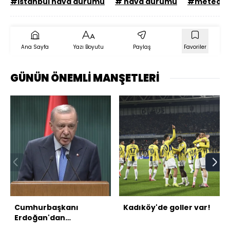
#istanbul hava durumu
# hava durumu
#meteorol
Ana Sayfa
Yazı Boyutu
Paylaş
Favoriler
GÜNÜN ÖNEMLİ MANŞETLERİ
Cumhurbaşkanı
Kadıköy'de goller var!
Erdoğan'dan
açıklamalar