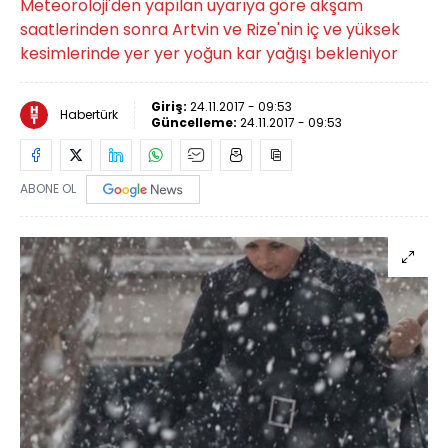
Meteoroloji'den yapılan uyarıya göre akşam
saatlerinden sonra Artvin ve Rize'nin iç ve yüksek
kesimlerinde yer yer yoğun kar yağışı bekleniyor
Giriş:
24.11.2017 - 09:53
Habertürk
Güncelleme:
24.11.2017 - 09:53
ABONE OL