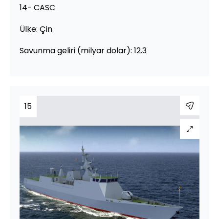
14- CASC
Ülke: Çin
Savunma geliri (milyar dolar): 12.3
15