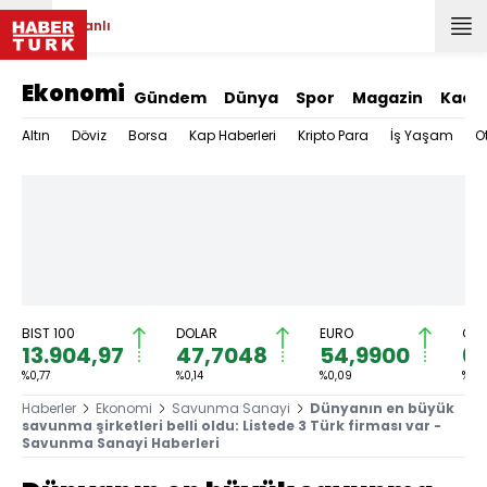
Canlı
Ekonomi
Gündem
Dünya
Spor
Magazin
Kadı
Altın
Döviz
Borsa
Kap Haberleri
Kripto Para
İş Yaşam
O
BIST 100
DOLAR
EURO
GRA
13.904,97
47,7048
54,9900
6.
%0,77
%0,14
%0,09
%1,2
Haberler
Ekonomi
Savunma Sanayi
Dünyanın en büyük
savunma şirketleri belli oldu: Listede 3 Türk firması var -
Savunma Sanayi Haberleri