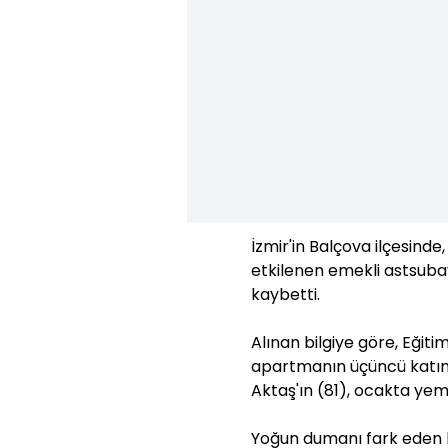
İzmir'in Balçova ilçesin
etkilenen emekli astsubay
kaybetti.
Alınan bilgiye göre, Eğiti
apartmanın üçüncü katın
Aktaş'ın (81), ocakta yem
Yoğun dumanı fark eden bi