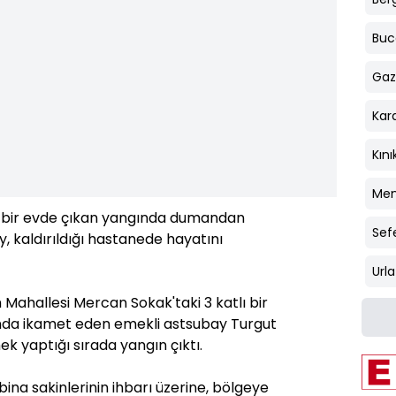
Buc
Gaz
Kar
Kını
Me
de, bir evde çıkan yangında dumandan
Sefe
, kaldırıldığı hastanede hayatını
Urla
m Mahallesi Mercan Sokak'taki 3 katlı bir
da ikamet eden emekli astsubay Turgut
ek yaptığı sırada yangın çıktı.
na sakinlerinin ihbarı üzerine, bölgeye