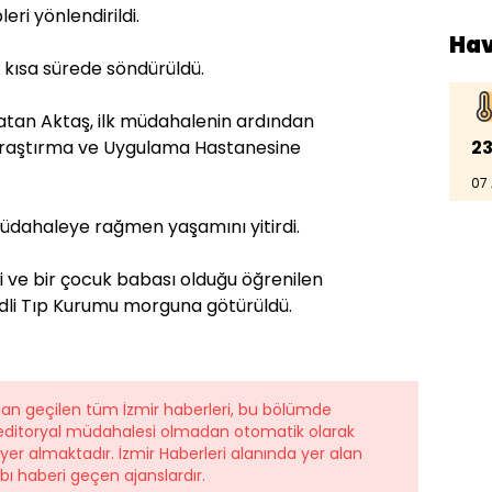
leri yönlendirildi.
Ha
n kısa sürede söndürüldü.
atan Aktaş, ilk müdahalenin ardından
23
 Araştırma ve Uygulama Hastanesine
07
üdahaleye rağmen yaşamını yitirdi.
ği ve bir çocuk babası olduğu öğrenilen
Adli Tıp Kurumu morguna götürüldü.
dan geçilen tüm İzmir haberleri, bu bölümde
r editoryal müdahalesi olmadan otomatik olarak
 yer almaktadır. İzmir Haberleri alanında yer alan
ı haberi geçen ajanslardır.