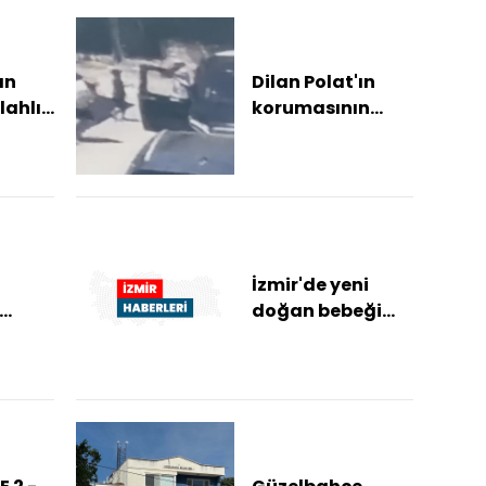
ın
Dilan Polat'ın
lahlı
korumasının
hayatını
kaybettiği silahlı
)
saldırının
görüntüle...
İzmir'de yeni
doğan bebeği
şkin
poşetle kapıya
akılan
bırakanların
yakalanması için
çal...