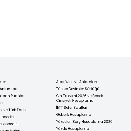
rler
Atasözleri ve Anlamları
 Anlamları
Türkçe Deyimler Sözlüğü
 Taban Puanları
Çin Takvimi 2026 ve Bebek
Cinsiyeti Hesaplama
eri
İETT Sefer Saatleri
i ve Türk Tarihi
Gebelik Hesaplama
klopedisi
Yükselen Burç Hesaplama 2026
siklopedisi
Yüzde Hesaplama
n Kaç Kalori