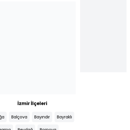
İzmir İlçeleri
ağa
Balçova
Bayındır
Bayraklı
rgama
Beydağ
Bornova