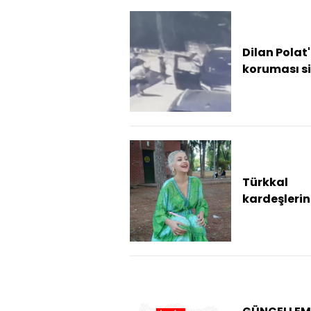
Dilan Polat'
koruması si
saldırıda
hayatını
kaybetti (3
Türkkal
kardeşlerin
ölümüne ili
serbest bır
şüpheli
tutuklandı