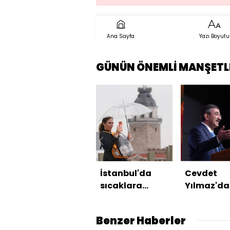
Ana Sayfa
Yazı Boyutu
GÜNÜN ÖNEMLİ MANŞETL
İstanbul'da
Cevdet
sıcaklara
Yılmaz'da
yağmur molası
Mekke
Anlaşmas
Benzer Haberler
mesajı