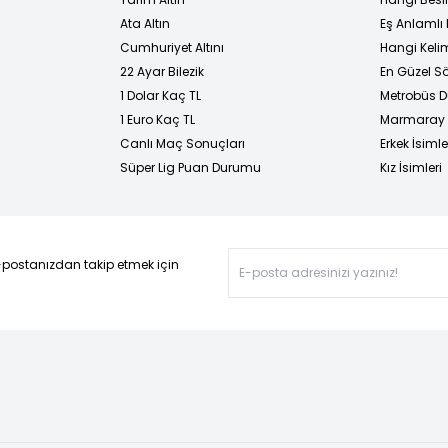
Ata Altın
Eş Anlamlı 
Cumhuriyet Altını
Hangi Kelim
22 Ayar Bilezik
En Güzel Sö
1 Dolar Kaç TL
Metrobüs D
1 Euro Kaç TL
Marmaray D
Canlı Maç Sonuçları
Erkek İsimle
Süper Lig Puan Durumu
Kız İsimleri
-postanızdan takip etmek için