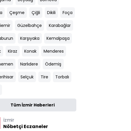
a
Çeşme
Çiğli
Dikili
Foça
iemir
Güzelbahçe
Karabağlar
aburun
Karşıyaka
Kemalpaşa
k
Kiraz
Konak
Menderes
nemen
Narlıdere
Ödemiş
rihisar
Selçuk
Tire
Torbalı
Tüm İzmir Haberleri
İzmir
Nöbetçi Eczaneler