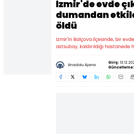
İzmir'de evde ç
dumandan etkil
öldü
İzmir'in Balçova ilçesinde, bir e
astsubay, kaldırıldığı hastanede h
Giriş:
13.12.20
Anadolu Ajansı
Güncelleme