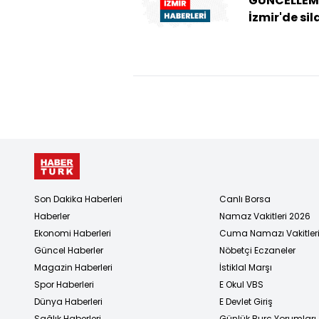
GÜNCELLEME
İzmir'de sil
saldırıya
uğrayan kiş
Son Dakika Haberleri
Canlı Borsa
Haberler
Namaz Vakitleri 2026
Ekonomi Haberleri
Cuma Namazı Vakitler
Güncel Haberler
Nöbetçi Eczaneler
Magazin Haberleri
İstiklal Marşı
Spor Haberleri
E Okul VBS
Dünya Haberleri
E Devlet Giriş
Sağlık Haberleri
Günlük Burç Yorumları