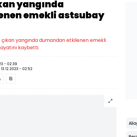
ıkan yangında
enen emekli astsubay
vde çıkan yangında dumandan etkilenen emekli
ayatını kaybetti.
23 - 02:39
:
13.12.2023 - 02:52
Ali
Be