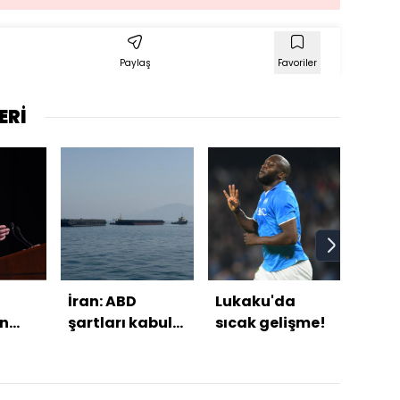
Paylaş
Favoriler
ERİ
İran: ABD
Lukaku'da
Çana
n
şartları kabul
sıcak gelişme!
Sava
ederse Hürmüz
kal
ı
açılır