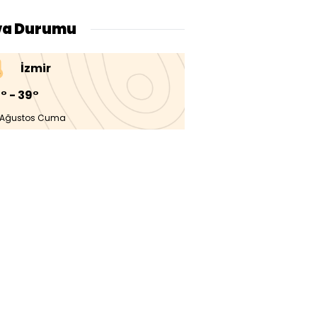
va Durumu
İzmir
° - 39°
 Ağustos Cuma