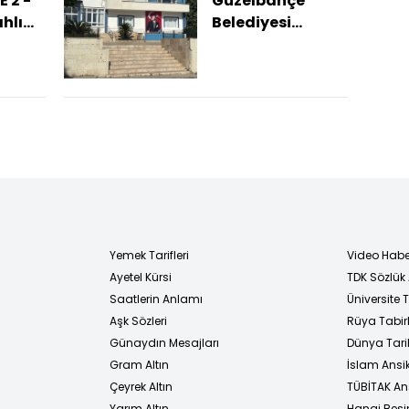
 2 -
Güzelbahçe
ahlı
Belediyesi
soruşturmasında
i öldü
tutuklu sayısı 4'e
yükseldi
Yemek Tarifleri
Video Habe
Ayetel Kürsi
TDK Sözlük
i
Saatlerin Anlamı
Üniversite
Aşk Sözleri
Rüya Tabirl
Günaydın Mesajları
Dünya Tarih
Gram Altın
İslam Ansi
Çeyrek Altın
TÜBİTAK An
Yarım Altın
Hangi Besi