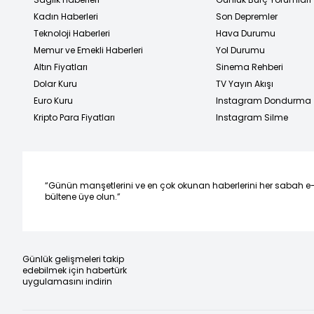
Kadın Haberleri
Son Depremler
Teknoloji Haberleri
Hava Durumu
Memur ve Emekli Haberleri
Yol Durumu
Altın Fiyatları
Sinema Rehberi
Dolar Kuru
TV Yayın Akışı
Euro Kuru
Instagram Dondurma
Kripto Para Fiyatları
Instagram Silme
“Günün manşetlerini ve en çok okunan haberlerini her sabah e
bültene üye olun.”
Günlük gelişmeleri takip
edebilmek için habertürk
uygulamasını indirin