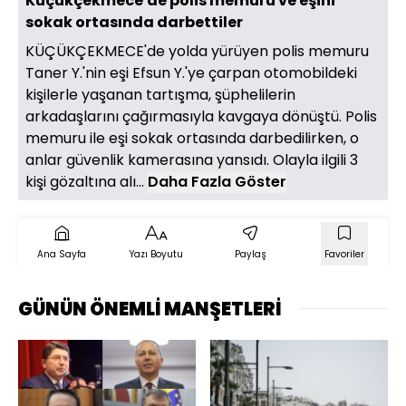
Küçükçekmece'de polis memuru ve eşini
sokak ortasında darbettiler
KÜÇÜKÇEKMECE'de yolda yürüyen polis memuru
Taner Y.'nin eşi Efsun Y.'ye çarpan otomobildeki
kişilerle yaşanan tartışma, şüphelilerin
arkadaşlarını çağırmasıyla kavgaya dönüştü. Polis
memuru ile eşi sokak ortasında darbedilirken, o
anlar güvenlik kamerasına yansıdı. Olayla ilgili 3
kişi gözaltına alı...
Daha Fazla Göster
Ana Sayfa
Yazı Boyutu
Paylaş
Favoriler
GÜNÜN ÖNEMLİ MANŞETLERİ