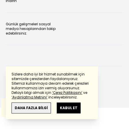
indirin
Günlük gelişmeleri sosyal
medya hesaplarından takip
edebilirsiniz.
Sizlere daha iyi bir hizmet sunabilmek için
sitemizde çerezlerden faydalanıyoruz.
Sitemizi kullanmaya devam ederek çerezleri
Powered by
Translate
kullanmamıza izin vermiş oluyorsunuz.
Detaylı bilgi almak için
‘Çerez Politikasını’
ve
‘Aydınlatma Metnini’
inceleyebilirsiniz.
Bu çeviride
Google Translete
kullanılmıştır.
Anlam ve çeviri hatalarından
haberturk.com
DAHA FAZLA BİLGİ
KABUL ET
sorumlu değildir.