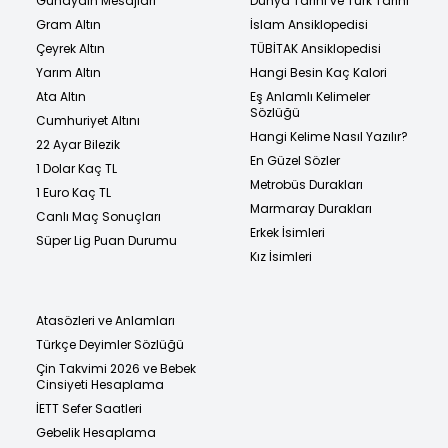
Günaydın Mesajları
Dünya Tarihi ve Türk Tarihi
Gram Altın
İslam Ansiklopedisi
Çeyrek Altın
TÜBİTAK Ansiklopedisi
Yarım Altın
Hangi Besin Kaç Kalori
Ata Altın
Eş Anlamlı Kelimeler
Sözlüğü
Cumhuriyet Altını
Hangi Kelime Nasıl Yazılır?
22 Ayar Bilezik
En Güzel Sözler
1 Dolar Kaç TL
Metrobüs Durakları
1 Euro Kaç TL
Marmaray Durakları
Canlı Maç Sonuçları
Erkek İsimleri
Süper Lig Puan Durumu
Kız İsimleri
Atasözleri ve Anlamları
Türkçe Deyimler Sözlüğü
Çin Takvimi 2026 ve Bebek
Cinsiyeti Hesaplama
İETT Sefer Saatleri
Gebelik Hesaplama