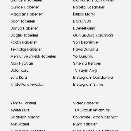
Ekonomi Haberleri
Cuma Namazı Vakitleri
Güncel Haberler
Nöbetçi Eczaneler
Magazin Haberleri
İstiklal Marşı
Spor Haberleri
E Okul VBS
Dünya Haberleri
E Devlet Giriş
Sağlık Haberleri
Günlük Burç Yorumları
Kadın Haberleri
Son Depremler
Teknoloji Haberleri
Hava Durumu
Memur ve Emekli Haberleri
Yol Durumu
Altın Fiyatları
Sinema Rehberi
Dolar Kuru
TV Yayın Akışı
Euro Kuru
Instagram Dondurma
Kripto Para Fiyatları
Instagram Silme
Yemek Tarifleri
Video Haberler
Ayetel Kürsi
TDK Sözlük Anlamları
Saatlerin Anlamı
Üniversite Taban Puanları
Aşk Sözleri
Rüya Tabirleri