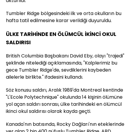
aktarıldı.
Tumbler Ridge bölgesindeki ilk ve orta okulların bu
hafta tatil edilmesine karar verildiği duyuruldu.
ÜLKE TARİHİNDE EN ÖLÜMCÜL İKİNCİ OKUL
SALDIRISI
British Columbia Başbakanı David Eby, olayı "trajedi"
şeklinde nitelediği açıklamasında, "Kalplerimiz bu
gece Tumbler Ridge'de, sevdiklerini kaybeden
ailelerle birlikte." ifadesini kullandı.
Söz konusu saldırı, Aralık 1989'da Montreal kentinde
"L'Ecole Polytechnique" okulunda 14 kişinin ölümüne
yol açan saldırı sonrası, ülke tarihindeki en ölümcül
ikinci okul saldırısı olarak kayda geçti.
Kanada'nın batısında, Rocky Dağları'nın eteklerinde
yer alan 2 bin 400 nüfuslu Tumbler Ridge, ABD