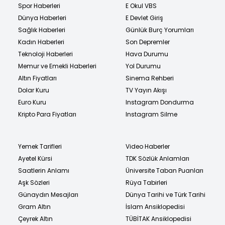
Spor Haberleri
E Okul VBS
Dünya Haberleri
E Devlet Giriş
Sağlık Haberleri
Günlük Burç Yorumları
Kadın Haberleri
Son Depremler
Teknoloji Haberleri
Hava Durumu
Memur ve Emekli Haberleri
Yol Durumu
Altın Fiyatları
Sinema Rehberi
Dolar Kuru
TV Yayın Akışı
Euro Kuru
Instagram Dondurma
Kripto Para Fiyatları
Instagram Silme
Yemek Tarifleri
Video Haberler
Ayetel Kürsi
TDK Sözlük Anlamları
Saatlerin Anlamı
Üniversite Taban Puanları
Aşk Sözleri
Rüya Tabirleri
Günaydın Mesajları
Dünya Tarihi ve Türk Tarihi
Gram Altın
İslam Ansiklopedisi
Çeyrek Altın
TÜBİTAK Ansiklopedisi