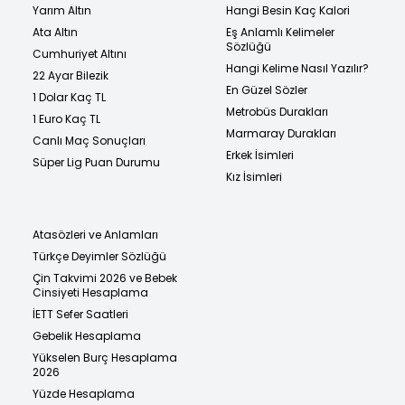
Yarım Altın
Hangi Besin Kaç Kalori
Ata Altın
Eş Anlamlı Kelimeler
Sözlüğü
Cumhuriyet Altını
Hangi Kelime Nasıl Yazılır?
22 Ayar Bilezik
En Güzel Sözler
1 Dolar Kaç TL
Metrobüs Durakları
1 Euro Kaç TL
Marmaray Durakları
Canlı Maç Sonuçları
Erkek İsimleri
Süper Lig Puan Durumu
Kız İsimleri
Atasözleri ve Anlamları
Türkçe Deyimler Sözlüğü
Çin Takvimi 2026 ve Bebek
Cinsiyeti Hesaplama
İETT Sefer Saatleri
Gebelik Hesaplama
Yükselen Burç Hesaplama
2026
Yüzde Hesaplama