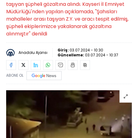
taşıyan şüpheli gözaltına alındı. Kayseri İl Emniyet
Müdürlüğü'nden yapılan açıklamada, "Şahısları
mahalleler arası taşıyan Z.Y. ve aracı tespit edilmiş,
şüpheli ekiplerimizce yakalanarak gözaltına
alınmıştır" denildi
Giriş:
03.07.2024 - 10:30
Anadolu Ajansı
Güncelleme:
03.07.2024 - 10:37
ABONE OL