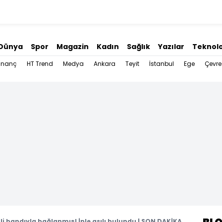
Dünya
Spor
Magazin
Kadın
Sağlık
Yazılar
Teknolo
İnanç
HT Trend
Medya
Ankara
Teyit
İstanbul
Ege
Çevre
koli bandıyla bağlanmış! İple asılı bulundu | SON DAKİKA