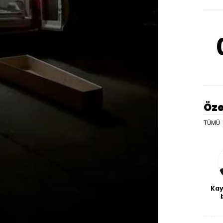
Öze
TÜMÜ
Kay
De
haf
a