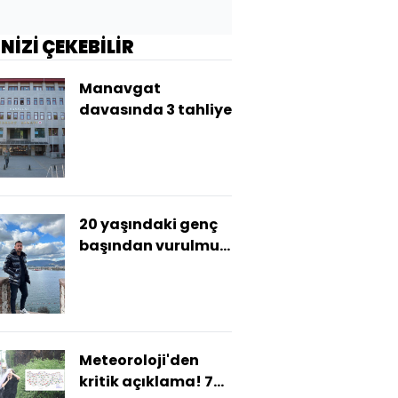
İNİZİ ÇEKEBİLİR
Manavgat
davasında 3 tahliye
20 yaşındaki genç
başından vurulmuş
halde bulundu
Meteoroloji'den
kritik açıklama! 7