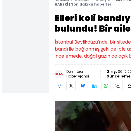
HABERİ | Son dakika haberleri
Elleri koli bandı
bulundu! Bir ail
İstanbul Beylikdüzü'nde, bir sitede
bandı ile bağlanmış şekilde iple as
incelemede, doğal gazın da açık b
Demirören
Giriş:
06.12.2
Haber Ajansı
Güncelleme