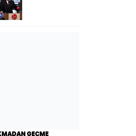
KMADAN GEÇME