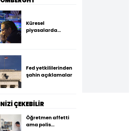
OOMBERGHT
Küresel
piyasalarda
Hürmüz soruları
Fed yetkililerinden
şahin açıklamalar
İNİZİ ÇEKEBİLİR
Öğretmen affetti
ama polis