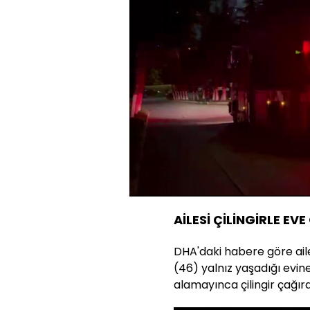
Yüklendi
:
15.94%
Sesi
Aç
AİLESİ ÇİLİNGİRLE EVE
DHA'daki habere göre aile
(46) yalnız yaşadığı evine 
alamayınca çilingir çağırd