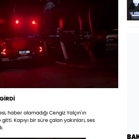
Oynatma
1080
Hızı
 GİRDİ
si, haber alamadığı Cengiz Yalçın'ın
gitti. Kapıyı bir süre çalan yakınları, ses
ı.
BA