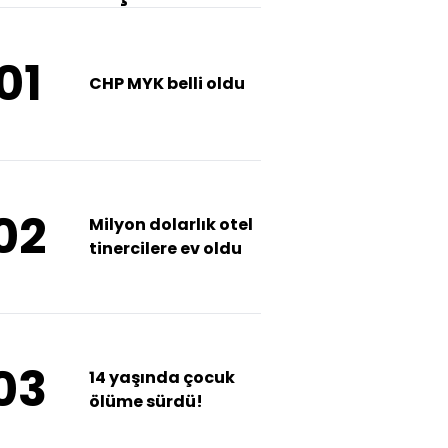
01
CHP MYK belli oldu
02
Milyon dolarlık otel
tinercilere ev oldu
03
14 yaşında çocuk
ölüme sürdü!