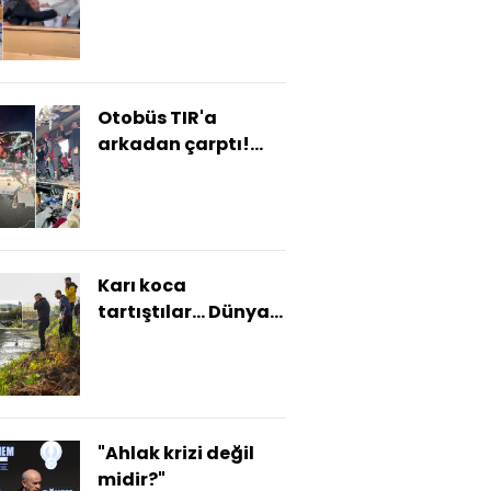
affetmedi!
Otobüs TIR'a
arkadan çarptı!
Çok sayıda can
kaybı var!
Karı koca
tartıştılar... Dünya
başına yıkıldı!
"Ahlak krizi değil
midir?"