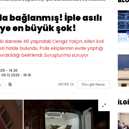
BL
yla bağlanmış! İple asılı
eye en büyük şok!
ki dairede 46 yaşındaki Cengiz Yalçın, elleri koli
ılı halde bulundu. Polis ekiplerinin evde yaptığı
ırakıldığı belirlendi. Soruşturma sürüyor
025 - 14:26
:
06.12.2025 - 16:16
ABONE OL
İLG