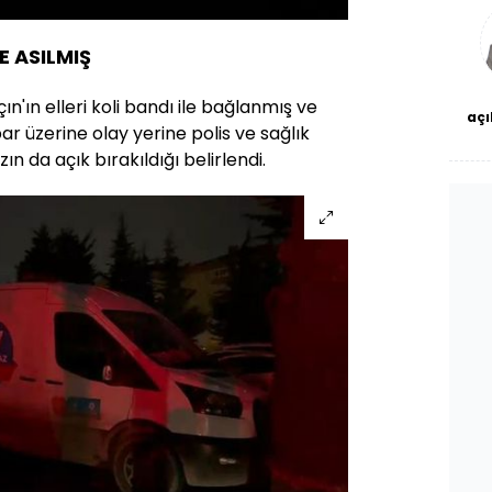
bl
E ASILMIŞ
lçın'ın elleri koli bandı ile bağlanmış ve
açı
hbar üzerine olay yerine polis ve sağlık
çö
zın da açık bırakıldığı belirlendi.