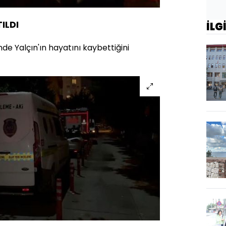
ILDI
İLG
inde Yalçın'ın hayatını kaybettiğini