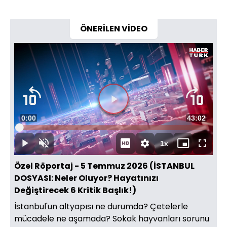
ÖNERİLEN VİDEO
Süre
0:00
Toplam
43:02
Yüklendi
:
0.35%
Süre
1x
Duraklat
Sesi
Oynatma
Mini
Tam
Aç
Hızı
oynatıcı
Ekran
Özel Röportaj - 5 Temmuz 2026 (İSTANBUL
DOSYASI: Neler Oluyor? Hayatınızı
Değiştirecek 6 Kritik Başlık!)
İstanbul'un altyapısı ne durumda? Çetelerle
mücadele ne aşamada? Sokak hayvanları sorunu