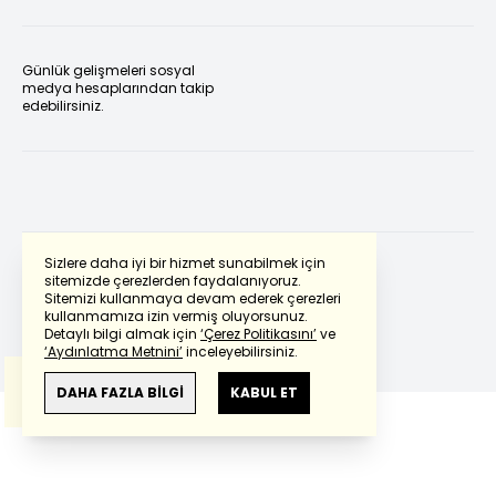
Günlük gelişmeleri sosyal
medya hesaplarından takip
edebilirsiniz.
Sizlere daha iyi bir hizmet sunabilmek için
sitemizde çerezlerden faydalanıyoruz.
Sitemizi kullanmaya devam ederek çerezleri
Powered by
Translate
kullanmamıza izin vermiş oluyorsunuz.
Detaylı bilgi almak için
‘Çerez Politikasını’
ve
‘Aydınlatma Metnini’
inceleyebilirsiniz.
Bu çeviride
Google Translete
kullanılmıştır.
Anlam ve çeviri hatalarından
haberturk.com
DAHA FAZLA BİLGİ
KABUL ET
sorumlu değildir.