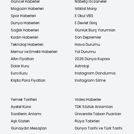
Güncel Haberler
Nöbetçi Eczaneler
Magazin Haberleri
İstiklal Marşı
Spor Haberleri
E Okul VBS
Dünya Haberleri
E Devlet Giriş
Sağlık Haberleri
Günlük Burç Yorumları
Kadın Haberleri
Son Depremler
Teknoloji Haberleri
Hava Durumu
Memur ve Emekli Haberleri
Yol Durumu
Altın Fiyatları
2026 Dünya Kupası
Dolar Kuru
Astroloji
Euro Kuru
Instagram Dondurma
Kripto Para Fiyatları
Instagram Silme
Yemek Tarifleri
Video Haberler
Ayetel Kürsi
TDK Sözlük Anlamları
Saatlerin Anlamı
Üniversite Taban Puanları
Aşk Sözleri
Rüya Tabirleri
Günaydın Mesajları
Dünya Tarihi ve Türk Tarihi