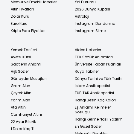
Memur ve Emekli Haberleri
Yol Durumu
Altın Fiyatları
2026 Dünya Kupası
Dolar Kuru
Astroloji
Euro Kuru
Instagram Dondurma
Kripto Para Fiyatları
Instagram Silme
Yemek Tarifleri
Video Haberler
Ayetel Kürsi
TDK Sözlük Anlamları
Saatlerin Anlamı
Üniversite Taban Puanları
Aşk Sözleri
Rüya Tabirleri
Günaydın Mesajları
Dünya Tarihi ve Türk Tarihi
Gram Altın
İslam Ansiklopedisi
Çeyrek Altın
TÜBİTAK Ansiklopedisi
Yarım Altın
Hangi Besin Kaç Kalori
Ata Altın
Eş Anlamlı Kelimeler
Sözlüğü
Cumhuriyet Altını
Hangi Kelime Nasıl Yazılır?
22 Ayar Bilezik
En Güzel Sözler
1 Dolar Kaç TL
Metrobüs Durakları