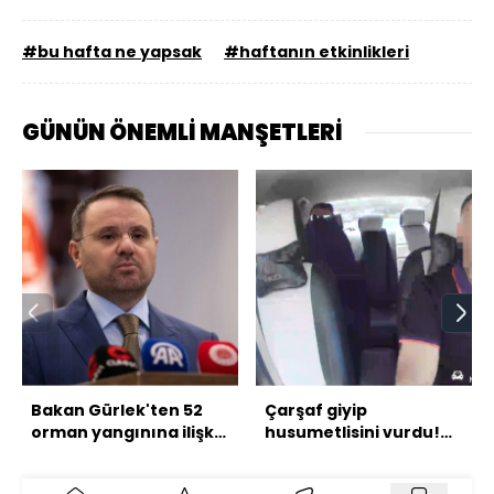
#bu hafta ne yapsak
#haftanın etkinlikleri
GÜNÜN ÖNEMLİ MANŞETLERİ
Bakan Gürlek'ten 52
Çarşaf giyip
orman yangınına ilişkin
husumetlisini vurdu!
açıklama
Takside kelepçe!