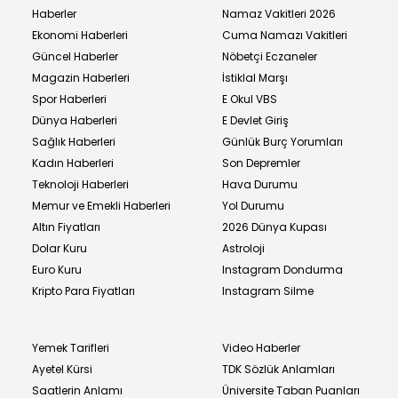
Haberler
Namaz Vakitleri 2026
Ekonomi Haberleri
Cuma Namazı Vakitleri
Güncel Haberler
Nöbetçi Eczaneler
Magazin Haberleri
İstiklal Marşı
Spor Haberleri
E Okul VBS
Dünya Haberleri
E Devlet Giriş
Sağlık Haberleri
Günlük Burç Yorumları
Kadın Haberleri
Son Depremler
Teknoloji Haberleri
Hava Durumu
Memur ve Emekli Haberleri
Yol Durumu
Altın Fiyatları
2026 Dünya Kupası
Dolar Kuru
Astroloji
Euro Kuru
Instagram Dondurma
Kripto Para Fiyatları
Instagram Silme
Yemek Tarifleri
Video Haberler
Ayetel Kürsi
TDK Sözlük Anlamları
Saatlerin Anlamı
Üniversite Taban Puanları