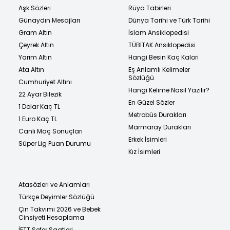
Aşk Sözleri
Rüya Tabirleri
Günaydın Mesajları
Dünya Tarihi ve Türk Tarihi
Gram Altın
İslam Ansiklopedisi
Çeyrek Altın
TÜBİTAK Ansiklopedisi
Yarım Altın
Hangi Besin Kaç Kalori
Ata Altın
Eş Anlamlı Kelimeler
Sözlüğü
Cumhuriyet Altını
Hangi Kelime Nasıl Yazılır?
22 Ayar Bilezik
En Güzel Sözler
1 Dolar Kaç TL
Metrobüs Durakları
1 Euro Kaç TL
Marmaray Durakları
Canlı Maç Sonuçları
Erkek İsimleri
Süper Lig Puan Durumu
Kız İsimleri
Atasözleri ve Anlamları
Türkçe Deyimler Sözlüğü
Çin Takvimi 2026 ve Bebek
Cinsiyeti Hesaplama
İETT Sefer Saatleri