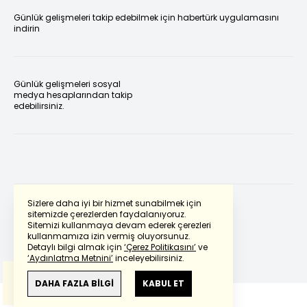
Günlük gelişmeleri takip edebilmek için habertürk uygulamasını
indirin
Günlük gelişmeleri sosyal
medya hesaplarından takip
edebilirsiniz.
Sizlere daha iyi bir hizmet sunabilmek için
sitemizde çerezlerden faydalanıyoruz.
Sitemizi kullanmaya devam ederek çerezleri
Powered by
Translate
kullanmamıza izin vermiş oluyorsunuz.
Detaylı bilgi almak için
‘Çerez Politikasını’
ve
‘Aydınlatma Metnini’
inceleyebilirsiniz.
Bu çeviride
Google Translete
kullanılmıştır.
Anlam ve çeviri hatalarından
haberturk.com
DAHA FAZLA BİLGİ
KABUL ET
sorumlu değildir.