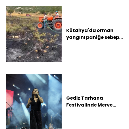
Kütahya'da orman
yangını paniğe sebep
oldu Yangın, köylülerin
ve ekiplerin...
Gediz Tarhana
Festivalinde Merve
Özbey hem şarkılarıyla
hem de cömertliği i...