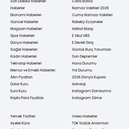
Son Dakika Haberleri
Canlı Borsa
Haberler
Namaz Vakitleri 2026
Ekonomi Haberleri
Cuma Namazı Vakitleri
Güncel Haberler
Nöbetçi Eczaneler
Magazin Haberleri
İstiklal Marşı
Spor Haberleri
E Okul VBS
Dünya Haberleri
E Devlet Giriş
Sağlık Haberleri
Günlük Burç Yorumları
Kadın Haberleri
Son Depremler
Teknoloji Haberleri
Hava Durumu
Memur ve Emekli Haberleri
Yol Durumu
Altın Fiyatları
2026 Dünya Kupası
Dolar Kuru
Astroloji
Euro Kuru
Instagram Dondurma
Kripto Para Fiyatları
Instagram Silme
Yemek Tarifleri
Video Haberler
Ayetel Kürsi
TDK Sözlük Anlamları