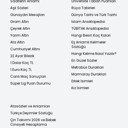
Saatlerin Anlamı
Üniversite Taban Puanları
Aşk Sözleri
Rüya Tabirleri
Günaydın Mesajları
Dünya Tarihi ve Türk Tarihi
Gram Altın
İslam Ansiklopedisi
Çeyrek Altın
TÜBİTAK Ansiklopedisi
Yarım Altın
Hangi Besin Kaç Kalori
Ata Altın
Eş Anlamlı Kelimeler
Sözlüğü
Cumhuriyet Altını
Hangi Kelime Nasıl Yazılır?
22 Ayar Bilezik
En Güzel Sözler
1 Dolar Kaç TL
Metrobüs Durakları
1 Euro Kaç TL
Marmaray Durakları
Canlı Maç Sonuçları
Erkek İsimleri
Süper Lig Puan Durumu
Kız İsimleri
Atasözleri ve Anlamları
Türkçe Deyimler Sözlüğü
Çin Takvimi 2026 ve Bebek
Cinsiyeti Hesaplama