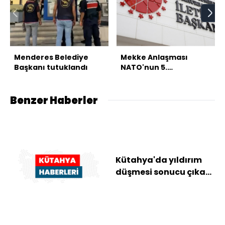
Menderes Belediye
Mekke Anlaşması
Başkanı tutuklandı
NATO'nun 5.
maddesiyle çelişmiyor
Benzer Haberler
Kütahya'da yıldırım
düşmesi sonucu çıkan
orman yangını
söndürüldü