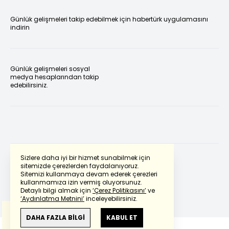
Günlük gelişmeleri takip edebilmek için habertürk uygulamasını
indirin
Günlük gelişmeleri sosyal
medya hesaplarından takip
edebilirsiniz.
Sizlere daha iyi bir hizmet sunabilmek için
sitemizde çerezlerden faydalanıyoruz.
Sitemizi kullanmaya devam ederek çerezleri
Powered by
Translate
kullanmamıza izin vermiş oluyorsunuz.
Detaylı bilgi almak için
‘Çerez Politikasını’
ve
‘Aydınlatma Metnini’
inceleyebilirsiniz.
Bu çeviride
Google Translete
kullanılmıştır.
Anlam ve çeviri hatalarından
haberturk.com
DAHA FAZLA BİLGİ
KABUL ET
sorumlu değildir.