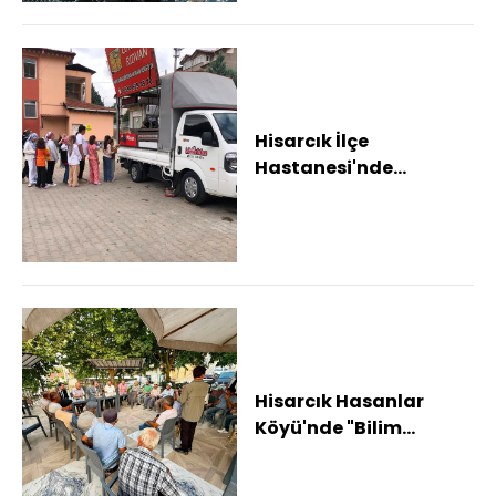
Hisarcık İlçe
Hastanesi'nde
geleneksel lokma hayrı
Hisarcık Hasanlar
Köyü'nde "Bilim
İletişimi" söyleşisi
düzenlendi