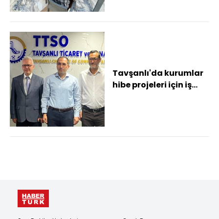
Tavşanlı'da kurumlar
hibe projeleri için iş
birliği protokolü
imzaladı