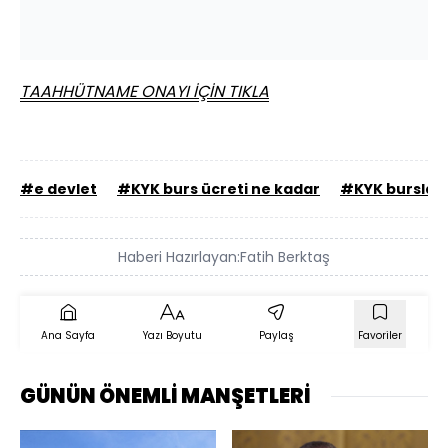
TAAHHÜTNAME ONAYI İÇİN TIKLA
#e devlet
#KYK burs ücreti ne kadar
#KYK burslar
Haberi Hazırlayan:
Fatih Berktaş
Ana Sayfa
Yazı Boyutu
Paylaş
Favoriler
GÜNÜN ÖNEMLİ MANŞETLERİ