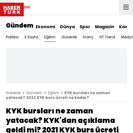
Canlı
Gündem
Ekonomi
Dünya
Spor
Magazin
Kadın
Eğitim
Politika
3.Sayfa
Güvenlik
İnanç
HT Trend
Medy
Haberler
Gündem
Eğitim
KYK bursları ne zaman
yatacak? 2022 KYK burs ücreti ne kadar?
KYK bursları ne zaman
yatacak? KYK'dan açıklama
geldi mi? 2021 KYK burs ücreti