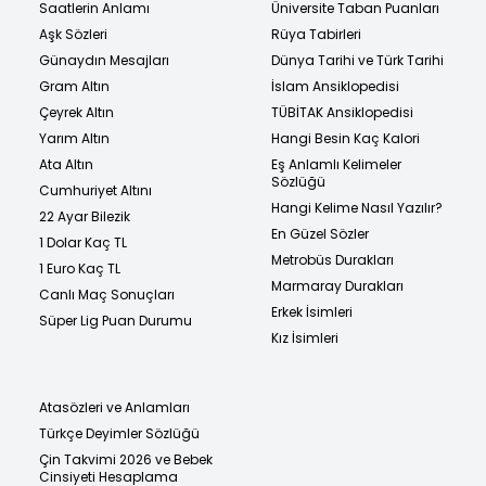
Saatlerin Anlamı
Üniversite Taban Puanları
Aşk Sözleri
Rüya Tabirleri
Günaydın Mesajları
Dünya Tarihi ve Türk Tarihi
Gram Altın
İslam Ansiklopedisi
Çeyrek Altın
TÜBİTAK Ansiklopedisi
Yarım Altın
Hangi Besin Kaç Kalori
Ata Altın
Eş Anlamlı Kelimeler
Sözlüğü
Cumhuriyet Altını
Hangi Kelime Nasıl Yazılır?
22 Ayar Bilezik
En Güzel Sözler
1 Dolar Kaç TL
Metrobüs Durakları
1 Euro Kaç TL
Marmaray Durakları
Canlı Maç Sonuçları
Erkek İsimleri
Süper Lig Puan Durumu
Kız İsimleri
Atasözleri ve Anlamları
Türkçe Deyimler Sözlüğü
Çin Takvimi 2026 ve Bebek
Cinsiyeti Hesaplama