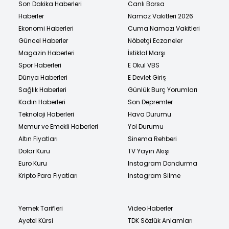
Son Dakika Haberleri
Canlı Borsa
Haberler
Namaz Vakitleri 2026
Ekonomi Haberleri
Cuma Namazı Vakitleri
Güncel Haberler
Nöbetçi Eczaneler
Magazin Haberleri
İstiklal Marşı
Spor Haberleri
E Okul VBS
Dünya Haberleri
E Devlet Giriş
Sağlık Haberleri
Günlük Burç Yorumları
Kadın Haberleri
Son Depremler
Teknoloji Haberleri
Hava Durumu
Memur ve Emekli Haberleri
Yol Durumu
Altın Fiyatları
Sinema Rehberi
Dolar Kuru
TV Yayın Akışı
Euro Kuru
Instagram Dondurma
Kripto Para Fiyatları
Instagram Silme
Yemek Tarifleri
Video Haberler
Ayetel Kürsi
TDK Sözlük Anlamları