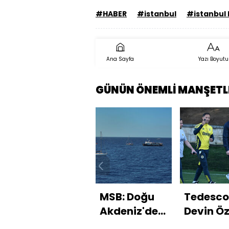
#HABER
#istanbul
#istanbul
Ana Sayfa
Yazı Boyutu
GÜNÜN ÖNEMLİ MANŞETL
MSB: Doğu
Tedesco
Akdeniz'de
Devin Ö
11 kişi tahliye
ile yola