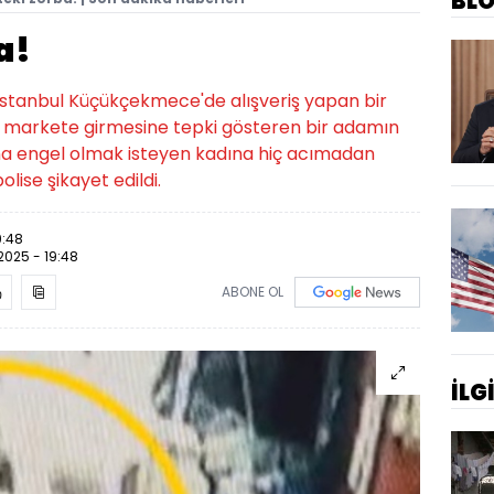
BL
a!
 İstanbul Küçükçekmece'de alışveriş yapan bir
in markete girmesine tepki gösteren bir adamın
ına engel olmak isteyen kadına hiç acımadan
lise şikayet edildi.
9:48
.2025 - 19:48
ABONE OL
İLG