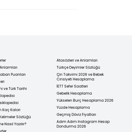
n ve
şlı
ünü
terecek"
rler
Atasözleri ve Anlamları
 Anlamları
Türkçe Deyimler Sözlüğü
 Taban Puanları
Çin Takvimi 2026 ve Bebek
Cinsiyeti Hesaplama
eri
İETT Sefer Saatleri
i ve Türk Tarihi
Gebelik Hesaplama
klopedisi
Yükselen Burç Hesaplama 2026
siklopedisi
Yüzde Hesaplama
n Kaç Kalori
Geçmiş Döviz Fiyatları
Kelimeler Sözlüğü
Adım Adım Instagram Hesap
e Nasıl Yazılır?
Dondurma 2026
zler