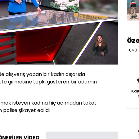
Öze
TÜMÜ
Oynatma
Hızı
 alışveriş yapan bir kadın dışarıda
ete girmesine tepki gösteren bir adamın
Kay
De
lmak isteyen kadına hiç acımadan tokat
haf
polise şikayet edildi.
a
bl
ÖNERİLEN VİDEO