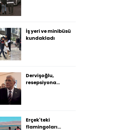
uyuşturucudan 86
tutuklama
İş yeri ve minibüsü
kundakladı
Dervişoğlu,
resepsiyona
katılmayacak
Erçek'teki
flamingoları