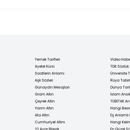
görüştü
riskiyle karşı
seri
karşıyadır"
yağı
yüz
gös
Yemek Tarifleri
Video Habe
Ayetel Kürsi
TDK Sözlük
i
Saatlerin Anlamı
Üniversite
Aşk Sözleri
Rüya Tabirl
Günaydın Mesajları
Dünya Tarih
Gram Altın
İslam Ansi
Çeyrek Altın
TÜBİTAK An
Yarım Altın
Hangi Besi
Ata Altın
Eş Anlamlı 
Cumhuriyet Altını
Hangi Kelim
22 Ayar Bilezik
En Güzel Sö