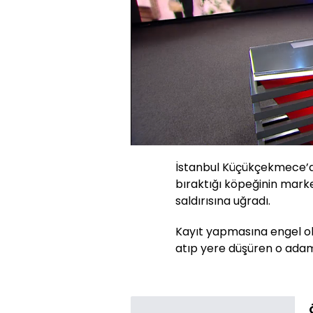
Yüklendi
:
34.94%
Sesi
Aç
İstanbul Küçükçekmece’de
bıraktığı köpeğinin mark
saldırısına uğradı.
Kayıt yapmasına engel o
atıp yere düşüren o adam 