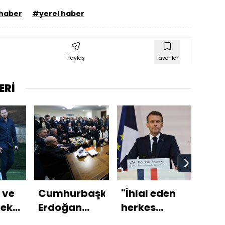
 haber
#yerel haber
Paylaş
Favoriler
ERİ
 ve
Cumhurbaşkanı
"İhlal eden
"Bu
zek
Erdoğan
herkes
son
liderlerle
misilleme
Tür