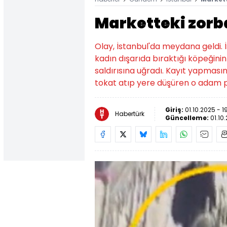
Marketteki zorb
Olay, İstanbul'da meydana geldi.
kadın dışarıda bıraktığı köpeğin
saldırısına uğradı. Kayıt yapmas
tokat atıp yere düşüren o adam po
Giriş:
01.10.2025 - 1
Habertürk
Güncelleme:
01.10