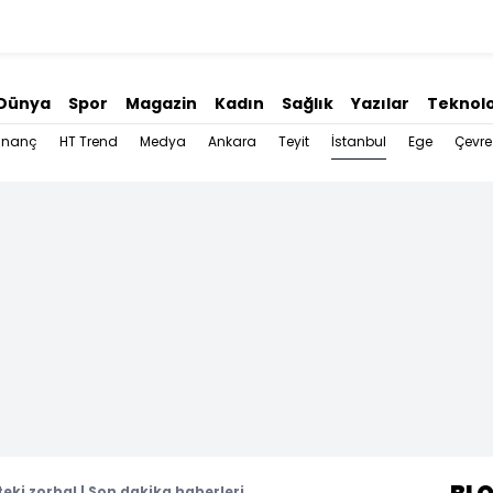
Dünya
Spor
Magazin
Kadın
Sağlık
Yazılar
Teknolo
İstanbul
İnanç
HT Trend
Medya
Ankara
Teyit
Ege
Çevre
eki zorba! | Son dakika haberleri