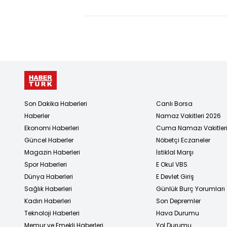
edildi
devam!
Son Dakika Haberleri
Canlı Borsa
Haberler
Namaz Vakitleri 2026
Ekonomi Haberleri
Cuma Namazı Vakitler
Güncel Haberler
Nöbetçi Eczaneler
Magazin Haberleri
İstiklal Marşı
Spor Haberleri
E Okul VBS
Dünya Haberleri
E Devlet Giriş
Sağlık Haberleri
Günlük Burç Yorumları
Kadın Haberleri
Son Depremler
Teknoloji Haberleri
Hava Durumu
Memur ve Emekli Haberleri
Yol Durumu