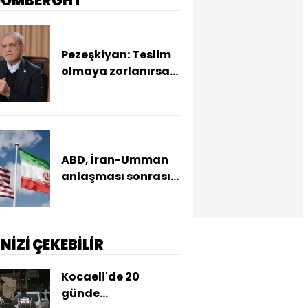
OOMBERGHT
Pezeşkiyan: Teslim
olmaya zorlanırsak
savaşırız, boyun
eğmeyiz
ABD, İran-Umman
anlaşması sonrası
ablukayı
kaldıracak
İNİZİ ÇEKEBİLİR
Kocaeli'de 20
günde