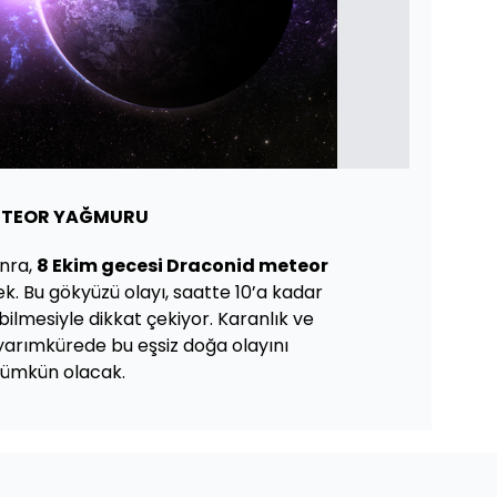
METEOR YAĞMURU
nra,
8 Ekim gecesi Draconid meteor
k. Bu gökyüzü olayı, saatte 10’a kadar
lmesiyle dikkat çekiyor. Karanlık ve
yarımkürede bu eşsiz doğa olayını
mümkün olacak.