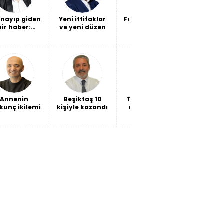
nayıp giden
Yeni ittifaklar
Fındığın sorunu
Kendi ba
bir haber:
ve yeni düzen
fiyat değil,
ateş e
vlet, geçen
verimlilik
ta 6 bin 314
det hesabı
oke ettirdi!
Annenin
Beşiktaş 10
THY bilançosu
İki "hain
kunç ikilemi
kişiyle kazandı
ne söylüyor?
mukadd
Savaşın
faturası mı,
büyümenin
maliyeti mi?