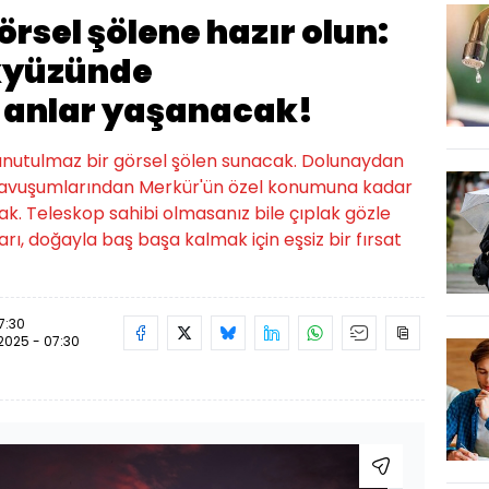
sel şölene hazır olun:
kyüzünde
 anlar yaşanacak!
 unutulmaz bir görsel şölen sunacak. Dolunaydan
avuşumlarından Merkür'ün özel konumuna kadar
k. Teleskop sahibi olmasanız bile çıplak gözle
arı, doğayla baş başa kalmak için eşsiz bir fırsat
7:30
.2025 - 07:30